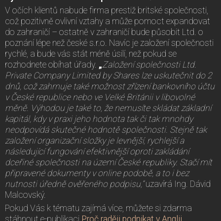
V očích klientů nabude firma prestiž britské společnosti,
což pozitivně ovlivní vztahy a může pomoct expandovat
do zahraničí – ostatně v zahraničí bude působit Ltd. o
poznání lépe než české s.r.o. Navíc je založení společnosti
rychlé, a bude vás stát méně úsilí, než pokud se
rozhodnete obíhat úřady.
„
Založení společnosti Ltd.
Private Company Limited by Shares lze uskutečnit do 2
dnů
, což zahrnuje tak
é možnost zřízení bankovního účtu
v Česk
é republice nebo ve Velk
é Británii v libovoln
é
měně. Výhodou je tak
é
to, že nemusíte sklá
dat základní
kapitál, kdy v praxi jeho hodnota tak či tak mnohdy
neodpovídá skutečn
é hodnotě společnosti. Stejně tak
založení organizační složky je levnější, rychlejší a
následující fungování efektivnější oproti zakládání
dceřin
é společnosti na území Česk
é republiky. Stačí mít
připraven
é dokumenty v online podobě, a to i bez
nutnosti úředně ověřen
ého podpisu,”
uzavírá Ing. Dávid
Malcovský.
Pokud Vás k tématu zajímá více, můžete si zdarma
stáhnout e-publikaci
Proč raději podnikat v Anglii.