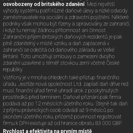
osvobozeny od britsk
ého zdanění
. Mezi největší
výhody systému patří různé daňové úlevy a nízké odvody
zaměstnavatele na sociální a zdravotní pojištění. Některé
podniky však mohou být řízeny a spravovány ze zahraničí,
i když tu nemají žádnou přítomnost ani činnost.
Zahraniční příjem britských daňových rezidentů je pak
plně zdanitelný v místě vzniku a daň zaplacená v
zahraničí se odečítá od daňového základu ve Velké
Británii. Toto umožňují smlouvy o zamezení dvojího
zdanění uzavřené s téměř stovkou zemí včetně České
republiky.
Vstřícný je v mnoha ohledech také přístup finančního
úřadu. Jestliže nová společnost Ltd. zaplatí daň dříve než
musí, finanční úřad firmě uhradí úrok z poskytnutých
prostředků před termínem. Daňové přiznání pak firma
podává až po 12 měsících účetního roku. Stejně tak daň
z příjmu právnických osob odvádí až 9 měsíců po
skončení účetního roku, přičemž povinnost registrovat
firmu k DPH existuje až od hranice obratu 83 000 GBP.
Rychlost a efektivita na prvním místě