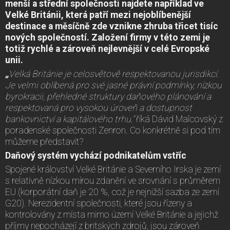
menší a střední společnosti najdete například ve
Velk
é Británii, která patří mezi nejoblí
benější
destinace a měsíčně zde vznikne zhruba třicet tisíc
nových společností. Založení firmy v t
éto zemi je
totiž rychl
é a zároveň nejlevnější v cel
é Evropsk
é
unii.
„
Velká Británie je celosvětově respektovanou jurisdikcí.
Je velmi oblí
bená pro sv
é jasn
é právní podmínky, nízkou
byrokracii, přehledn
é struktury daňov
ého plánování a
respektovaná pro vysokou úroveň a dostupnost
bankovnictví a kapitálov
ého trhu,”
říká Dávid Malcovský z
poradenské společnosti Zenron. Co konkrétně si pod tím
můžeme představit?
Daňový syst
ém vychází podnikatelům vstříc
Spojené království Velké Británie a Severního Irska je zemí
s relativně nízkou mírou zdanění ve srovnání s průměrem
EU (korporátní daň je 20 %, což je nejnižší sazba ze zemí
G20). Nerezidentní společnosti, které jsou řízeny a
kontrolovány z místa mimo území Velké Británie a jejichž
příjmy nepocházejí z britských zdrojů, jsou zároveň