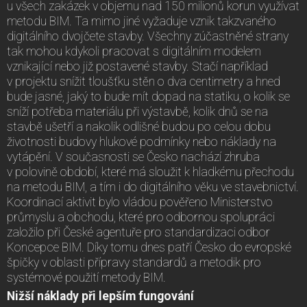
u všech zakázek v objemu nad 150 milionů korun využívat
metodu BIM. Ta mimo jiné vyžaduje vznik takzvaného
digitálního dvojčete stavby. Všechny zúčastněné strany
tak mohou kdykoli pracovat s digitálním modelem
vznikající nebo již postavené stavby. Stačí například
v projektu snížit tloušťku stěn o dva centimetry a hned
bude jasné, jaký to bude mít dopad na statiku, o kolik se
sníží potřeba materiálu při výstavbě, kolik dnů se na
stavbě ušetří a nakolik odlišné budou po celou dobu
životnosti budovy hlukové podmínky nebo náklady na
vytápění. V současnosti se Česko nachází zhruba
v polovině období, které má sloužit k hladkému přechodu
na metodu BIM, a tím i do digitálního věku ve stavebnictví.
Koordinací aktivit bylo vládou pověřeno Ministerstvo
průmyslu a obchodu, které pro odbornou spolupráci
založilo při České agentuře pro standardizaci odbor
Koncepce BIM. Díky tomu dnes patří Česko do evropské
špičky v oblasti přípravy standardů a metodik pro
systémové použití metody BIM.
Nižší náklady při lepším fungování