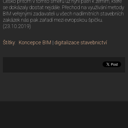
Česko přitom v tomto směru už nyní patří k zemím, které
se dokázaly dostat nejdále. Přechod na využívání metody
BIM veřejnými zadavateli u všech nadlimitních stavebních
zakázek nás pak zařadí mezi evropskou špičku.
(23.10.2019)
Štítky
:
Koncepce BIM
|
digitalizace stavebnictví