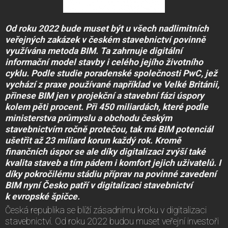
Od roku 2022 bude muset být u všech nadlimitních
veřejných zakázek v českém stavebnictví povinně
využívána metoda BIM. Ta zahrnuje digitální
informační model stavby i celého jejího životního
cyklu. Podle studie poradenské společnosti PwC, jež
vychází z praxe používané například ve Velké Británii,
přinese BIM jen v projekční a stavební fázi úspory
kolem pěti procent. Při 450 miliardách, které podle
ministerstva průmyslu a obchodu českým
stavebnictvím ročně protečou, tak má BIM potenciál
ušetřit až 23 miliard korun každý rok. Kromě
finančních úspor se ale díky digitalizaci zvýší také
kvalita staveb a tím pádem i komfort jejich uživatelů. I
díky pokročilému stádiu příprav na povinné zavedení
BIM nyní Česko patří v digitalizaci stavebnictví
k evropské špičce.
Česká republika se blíží zásadnímu kroku v digitalizaci
stavebnictví. Od roku 2022 budou muset veřejní investoři