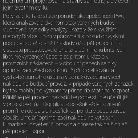
nejen během projektování a stavby samotné, ale v celém
jejím životním cyklu.
Potvrzuje to také studie poradenské společnosti PwC,
která analyzovala dva komplexy veřejných budov
v Londýně. Výsledky analýzy ukázaly, že s využitím
metody BIM se u nich v porovnání s dosud obvyklými
postupy podařilo snížit náklady až o pět procent. To
v součtu představovalo přibližně půl milionu britských
liber. Nejvýraznější úspora se přitom ukázala v
provozních nákladech – v obou případech se díky
optimalizaci všech systémů již při projektování a
výstavbě samotné ušetřila více než dvacetina všech
nákladů na budoucí provoz. V případě veřejných zakázek
by tak mohlo jít o významný přínos do státního rozpočtu.
Přibližně pět procent nákladů lze podle studie ušetřit již
v projektové fázi. Digitalizace se však vždy pozitivně
promítne i do dalších desítek let, po které bude stavba
sloužit. Umožní optimalizaci nákladů na vytápění,
klimatizaci, osvětlení či provoz a přinese tak dalších až
pět procent úspor.