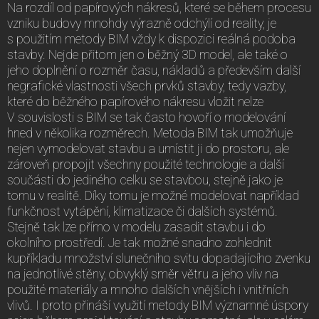
Na rozdíl od papírových nákresů, které se během procesu
vzniku budovy mnohdy výrazně odchýlí od reality, je
s použitím metody BIM vždy k dispozici reálná podoba
stavby. Nejde přitom jen o běžný 3D model, ale také o
jeho doplnění o rozměr času, nákladů a především další
negrafické vlastnosti všech prvků stavby, tedy vazby,
které do běžného papírového nákresu vložit nelze
V souvislosti s BIM se tak často hovoří o modelování
hned v několika rozměrech. Metoda BIM tak umožňuje
nejen vymodelovat stavbu a umístit ji do prostoru, ale
zároveň propojit všechny použité technologie a další
součásti do jediného celku se stavbou, stejně jako je
tomu v realitě. Díky tomu je možné modelovat například
funkčnost vytápění, klimatizace či dalších systémů.
Stejně tak lze přímo v modelu zasadit stavbu i do
okolního prostředí. Je tak možné snadno zohlednit
kupříkladu množství slunečního svitu dopadajícího zvenku
na jednotlivé stěny, obvyklý směr větru a jeho vliv na
použité materiály a mnoho dalších vnějších i vnitřních
vlivů. I proto přináší využití metody BIM významné úspory