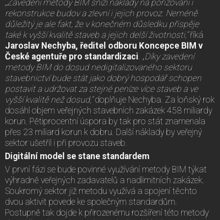
„Zavedení metody BIM sníží náklady na pořizování i
rekonstrukce budov a zlevní i jejich provoz. Neméně
důležitý je ale fakt, že v konečném důsledku přispěje
také k vyšší kvalitě staveb a jejich delší životnosti,“
říká
Jaroslav Nechyba, ředitel odboru Koncepce BIM v
České agentuře pro standardizaci
. „
Díky zavedení
metody BIM do dosud nedigitalizovaného sektoru
stavebnictví bude stát jako dobrý hospodář schopen
postavit a udržovat za stejné peníze více staveb a ve
vyšší kvalitě než dosud,“
doplňuje Nechyba. Za loňský rok
dosáhl objem veřejných stavebních zakázek 458 miliardy
korun. Pětiprocentní úspora by tak pro stát znamenala
přes 23 miliard korun k dobru. Další náklady by veřejný
sektor ušetřil i při provozu staveb.
Digitální model se stane standardem
V první fázi se bude povinné využívání metody BIM týkat
výhradně veřejných zadavatelů a nadlimitních zakázek.
Soukromý sektor již metodu využívá a spojení těchto
dvou aktivit povede ke společným standardům.
Postupně tak dojde k přirozenému rozšíření této metody