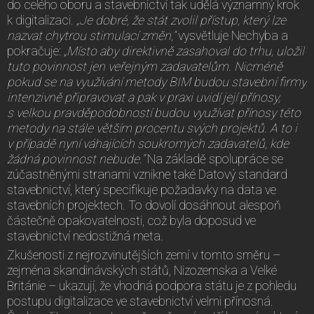
do celého oboru a stavebnictví tak udělá významný krok
k digitalizaci.
„Je dobré, že stát zvolil přístup, který lze
nazvat chytrou stimulací změn,“
vysvětluje Nechyba a
pokračuje:
„Místo aby direktivně zasahoval do trhu, uložil
tuto povinnost jen veřejným zadavatelům. Nicméně
pokud se na využívání metody BIM budou stavební firmy
intenzivně připravovat a pak v praxi uvidí její přínosy,
s velkou pravděpodobností budou využívat přínosy této
metody na stále větším procentu svých projektů. A to i
v případě nyní váhajících soukromých zadavatelů, kde
žádná povinnost nebude.“
Na základě spolupráce se
zúčastněnými stranami vznikne také Datový standard
stavebnictví, který specifikuje požadavky na data ve
stavebních projektech. To dovolí dosáhnout alespoň
částečně opakovatelnosti, což byla doposud ve
stavebnictví nedostižná meta.
Zkušenosti z nejrozvinutějších zemí v tomto směru –
zejména skandinávských států, Nizozemska a Velké
Británie – ukazují, že vhodná podpora státu je z pohledu
postupu digitalizace ve stavebnictví velmi přínosná.