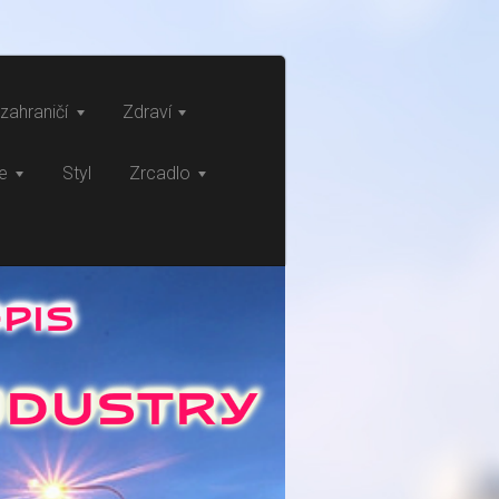
zahraničí
Zdraví
ce
Styl
Zrcadlo