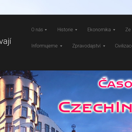
O nás
Historie
Ekonomika
Ze 
vají
Informujeme
Zpravodajství
Civiliza