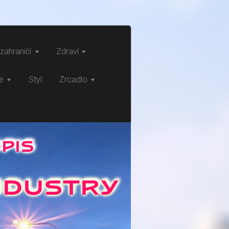
zahraničí
Zdraví
ce
Styl
Zrcadlo