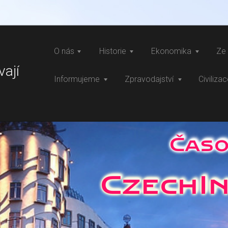
O nás
Historie
Ekonomika
Ze 
vají
Informujeme
Zpravodajství
Civiliza