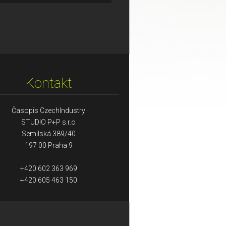
Kontakt
Časopis CzechIndustry
STUDIO P+P s.r.o
Semilská 389/40
197 00 Praha 9
+420 602 363 969
+420 605 463 150