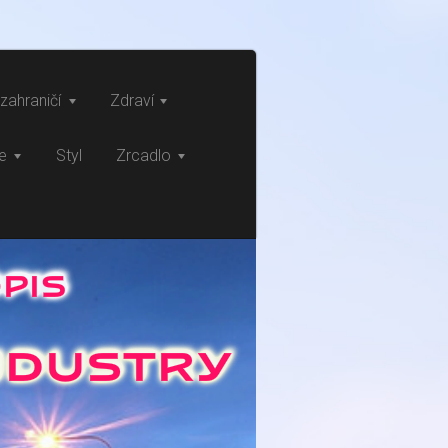
zahraničí
Zdraví
ce
Styl
Zrcadlo