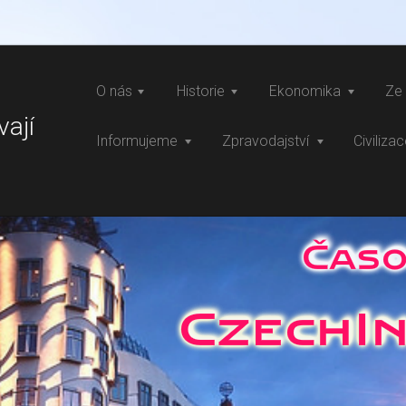
O nás
Historie
Ekonomika
Ze 
vají
Informujeme
Zpravodajství
Civiliza