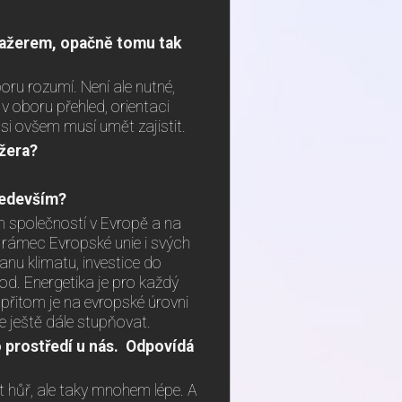
anažerem, opačně tomu tak
oru rozumí. Není ale nutné,
 v oboru přehled, orientaci
 si ovšem musí umět zajistit.
žera?
především?
h společností v Evropě a na
í rámec Evropské unie i svých
nu klimatu, investice do
pod. Energetika je pro každý
 přitom je na evropské úrovni
 ještě dále stupňovat.
 prostředí u nás. Odpovídá
hůř, ale taky mnohem lépe. A