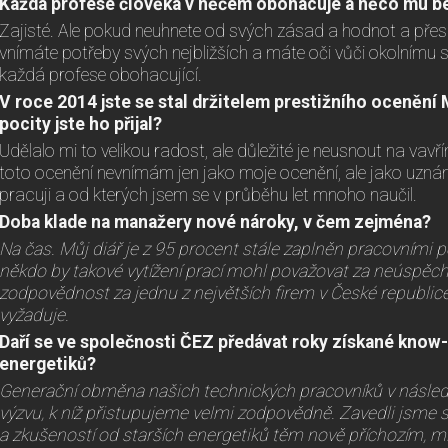
Každá profese člověka v něčem obohacuje a něco mu bere
Zajisté. Ale pokud neuhnete od svých zásad a hodnot a přes
vnímáte potřeby svých nejbližších a máte oči vůči okolnímu 
každá profese obohacující.
V roce 2014 jste se stal držitelem prestižního ocenění 
pocity jste ho přijal?
Udělalo mi to velikou radost, ale důležité je neusnout na vavřín
toto ocenění nevnímám jen jako moje ocenění, ale jako uzná
pracuji a od kterých jsem se v průběhu let mnoho naučil.
Doba klade na manažery nové nároky, v čem zejména?
Na čas. Můj diář je z 95 procent stále zaplněn pracovními p
někdo by takové vytížení prací mohl považovat za neúspěch
zodpovědnost za jednu z největších firem v České republice
vyžaduje.
Daří se ve společnosti ČEZ předávat roky získané kno
energetiků?
Generační obměna našich technických pracovníků v následu
výzvu, k níž přistupujeme velmi zodpovědně. Zavedli jsme
a zkušeností od starších energetiků těm nově příchozím, m