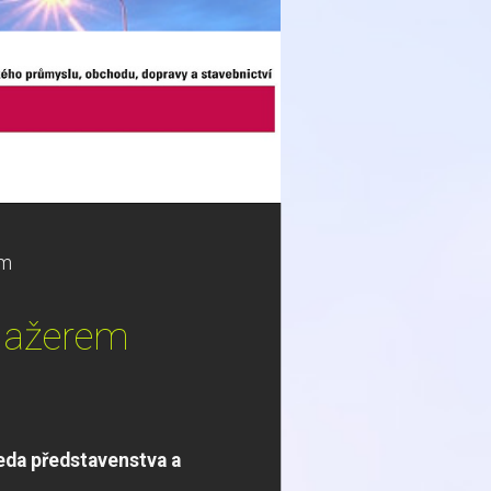
em
anažerem
eda představenstva a