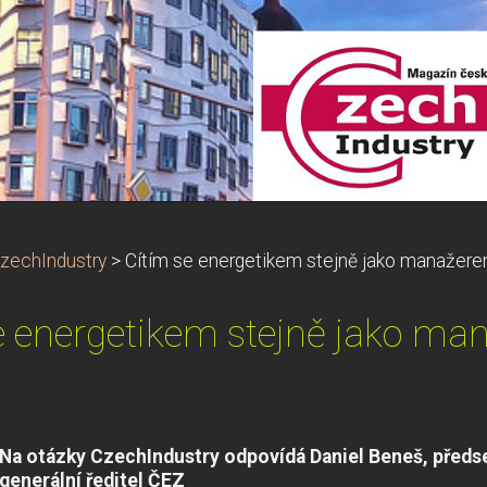
zechIndustry
>
Cítím se energetikem stejně jako manažer
e energetikem stejně jako m
Na otázky CzechIndustry odpovídá Daniel Beneš, předs
generální ředitel ČEZ