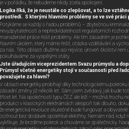
je v pořádku, že nebudeme nikdy zcela spokojeni.
Logika říká, že je neustále co zlepšovat, a to lze vztáhn
prostředí. S kterými hlavními problémy se ve své práci
Potýkáme se každý s řadou problémů – zbytečnou kriminaliz
nevyzpytatelností a nepředvídatelností regulatorních rozhodn
manažerské práce řešit problémy. Ale tím zásadním je pohle
hlavním úkolem, který máme řešit, otázka vzdělávání a výcho
za nás. Této oblasti dlužíme asi nejvíce, úroveň školství není 
pokulháváme za vyspělými státy.
Jste úřadujícím viceprezidentem Svazu průmyslu a dopr
Průmysl včetně energetiky stojí v současnosti před řado
považujete za hlavní?
V oblasti energetiky probíhají díky technologickému pokroku
zásadní změny již několik let. Sám jsem zvědavý, jak bude to
třicet let. Na společnosti typu ČEZ ale leží – možná trochu
produkci v klasických elektrárnách alespoň tak dlouho, dok
že energetická revoluce skutečně bude fungovat a obyvatelé
ocitnout bez dodávek spolehlivé elektřiny. Nemám rád, když ně
vykřikuje, že brzdíme pokrok a chováme se zpátečnicky. Na
do nové energetiky, od obnovitelných zdrojů přes energetické