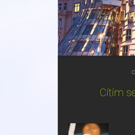
C
Cítím s