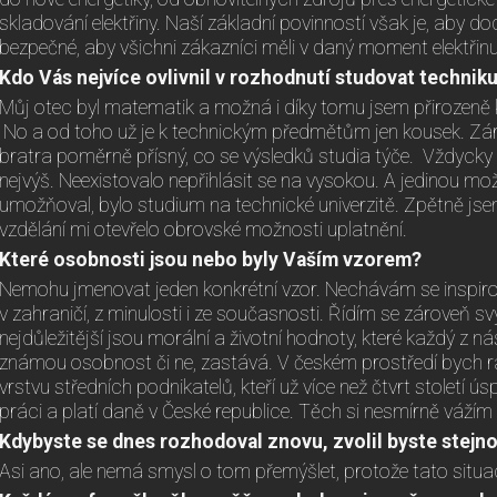
skladování elektřiny. Naší základní povinností však je, aby dod
bezpečné, aby všichni zákazníci měli v daný moment elektřinu
Kdo Vás nejvíce ovlivnil v rozhodnutí studovat technik
Můj otec byl matematik a možná i díky tomu jsem přirozeně k 
No a od toho už je k technickým předmětům jen kousek. Zár
bratra poměrně přísný, co se výsledků studia týče. Vždycky 
nejvýš. Neexistovalo nepřihlásit se na vysokou. A jedinou mož
umožňoval, bylo studium na technické univerzitě. Zpětně js
vzdělání mi otevřelo obrovské možnosti uplatnění.
Které osobnosti jsou nebo byly Vaším vzorem?
Nemohu jmenovat jeden konkrétní vzor. Nechávám se inspirov
v zahraničí, z minulosti i ze současnosti. Řídím se zároveň 
nejdůležitější jsou morální a životní hodnoty, které každý z ná
známou osobnost či ne, zastává. V českém prostředí bych rád 
vrstvu středních podnikatelů, kteří už více než čtvrt století ú
práci a platí daně v České republice. Těch si nesmírně vážím 
Kdybyste se dnes rozhodoval znovu, zvolil byste stejn
Asi ano, ale nemá smysl o tom přemýšlet, protože tato situ