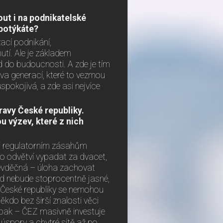
out i na podnikatelské
 potýkáte?
ací podnikání,
utí. Ale je základem
d do budoucnosti. A zde je tím
va generací, které to vezmou
uspokojivá, a zde asi nejvíce
avy České republiky.
u výzev, které z nich
 i regulatorním zásahům
to odvětví vypadat za dvacet,
 nevděčná – úloha zachovat
ud nebude stoprocentně jasné,
 České republiky se nemohou
kdo bez širší znalosti věci
opak – ČEZ masivně investuje
 úspory a chytré sítě až po