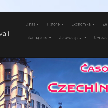
O nás
Historie
Ekonomika
Ze 
vají
Informujeme
Zpravodajství
Civiliza