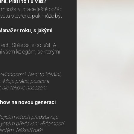
. Platí to i u Vás?
 množství práce ještě pořád
světu otevřené, pak může být
Manažer roku, s jakými
ech. Stále se je co učit. A
ní všem kolegům, se kterými
ovinnostmi. Není to ideální,
. Moje práce, pozice a
 ale takové nasazení
w-how na novou generaci
jících letech představuje
 systém předávání vědomostí
ladým. Někteří naši