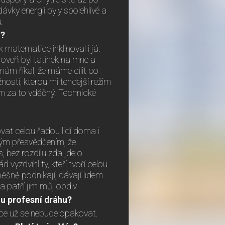
ávky energií byly spolehlivé a
.
u?
matematice inklinoval i já.
oveň byl tatínek na mne a
nám říkal, že máme cílit co
ností, kterou mi tehdejší režim
em za to vděčný. Technické
at celou řadou lidí doma i
svým přesvědčením, že
s, bez rozdílu zda jde o
vyzdvihl ty, kteří tvoří celou
spěšně podnikají, dávají lidem
a patří jim můj obdiv.
ou profesní dráhu?
ace už se nebude opakovat.