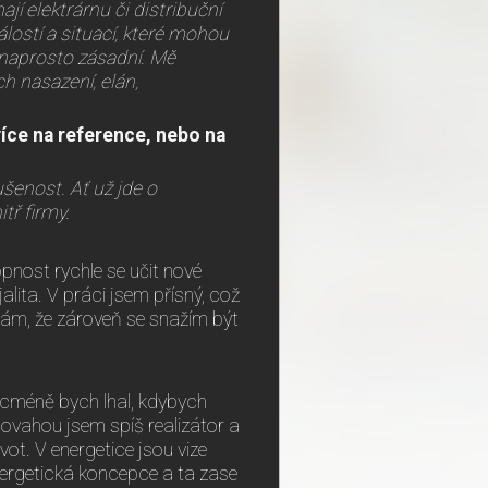
ají elektrárnu či distribuční
lostí a situací, které mohou
o naprosto zásadní. Mě
h nasazení, elán,
více na reference, nebo na
šenost. Ať už jde o
tř firmy.
pnost rychle se učit nové
alita. V práci jsem přísný, což
vám, že zároveň se snažím být
icméně bych lhal, kdybych
 povahou jsem spíš realizátor a
ivot. V energetice jsou vize
energetická koncepce a ta zase