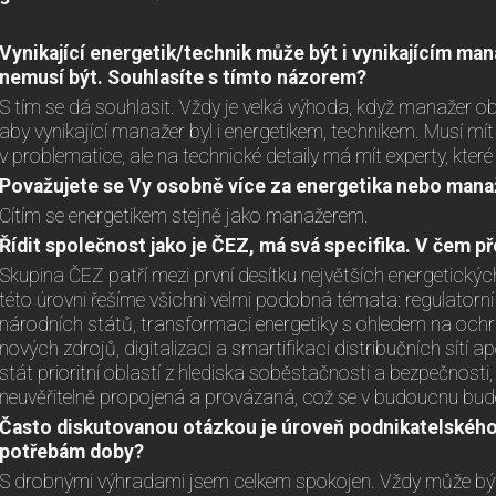
Vynikající energetik/technik může být i vynikajícím m
nemusí být. Souhlasíte s tímto názorem?
S tím se dá souhlasit. Vždy je velká výhoda, když manažer ob
aby vynikající manažer byl i energetikem, technikem. Musí mít
v problematice, ale na technické detaily má mít experty, které
Považujete se Vy osobně více za energetika nebo mana
Cítím se energetikem stejně jako manažerem.
Řídit společnost jako je ČEZ, má svá specifika. V čem 
Skupina ČEZ patří mezi první desítku největších energetickýc
této úrovni řešíme všichni velmi podobná témata: regulatorn
národních států, transformaci energetiky s ohledem na ochra
nových zdrojů, digitalizaci a smartifikaci distribučních sítí a
stát prioritní oblastí z hlediska soběstačnosti a bezpečnosti,
neuvěřitelně propojená a provázaná, což se v budoucnu bude
Často diskutovanou otázkou je úroveň podnikatelského
potřebám doby?
S drobnými výhradami jsem celkem spokojen. Vždy může být 