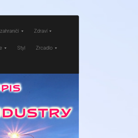
zahraničí
Zdraví
ce
Styl
Zrcadlo