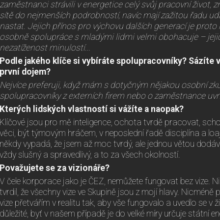
zaměstnanci strávili v energetice celý svůj pracovní život, zn
sítě do nejmenších podrobností, navíc mají zažitou řadu udá
nastat. Jejich přínos pro výchovu dalších generací je prot
osobně spolupráce s mladými lidmi velmi obohacuje – jejic
nezatíženost minulostí...
Podle jakého klíče si vybíráte spolupracovníky? Sázíte 
první dojem?
Nejvíce preferuji, když mám s dotyčným nějakou osobní zku
spolupracovníky z externích firem nebo o zaměstnance uvni
Kterých lidských vlastností si vážíte a naopak?
Klíčové jsou pro mě inteligence, ochota tvrdě pracovat, scho
věci, být týmovým hráčem, v neposlední řadě disciplína a loaj
někdy vypadá, že jsem až moc tvrdý, ale jednou větou dodá
vždy slušný a spravedlivý, a to za všech okolností.
Považujete se za vizionáře?
V čele korporace jako je ČEZ, nemůžete fungovat bez vize. N
tvrdil, že všechny vize ve Skupině jsou z mojí hlavy. Nicméně
vize přetvářím v realitu tak, aby vše fungovalo a uvedlo se v ž
důležité, byť v našem případě je do velké míry určuje státní 