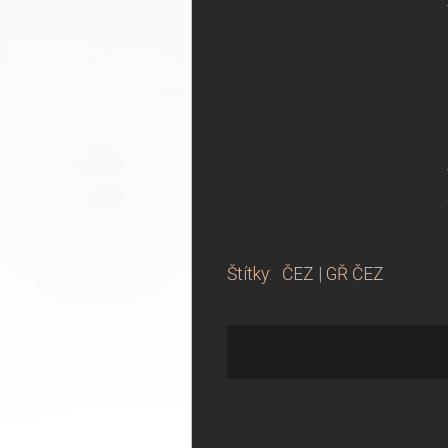
Štítky
:
ČEZ
|
GŘ ČEZ