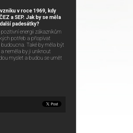
 vzniku v roce 1969, kdy
ČEZ a SEP. Jak by se měla
o další padesátky?
pozitivní energii zákazníkům
ických potřeb a přispívat
 do budoucna. Také by měla být
a neměla by ji uniknout
 budou myslet a budou se umět