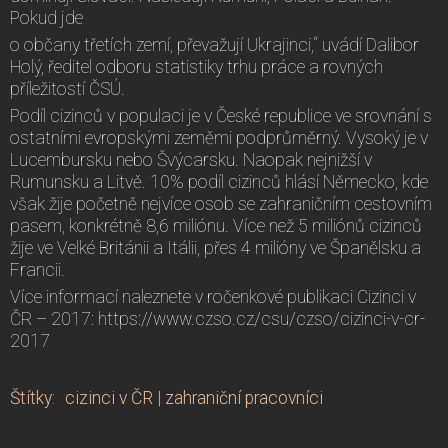
Pokud jde
o občany třetích zemí, převažují Ukrajinci,“ uvádí Dalibor
Holý, ředitel odboru statistiky trhu práce a rovných
příležitostí ČSÚ.
Podíl cizinců v populaci je v České republice ve srovnání s
ostatními evropskými zeměmi podprůměrný. Vysoký je v
Lucembursku nebo Švýcarsku. Naopak nejnižší v
Rumunsku a Litvě. 10% podíl cizinců hlásí Německo, kde
však žije početně nejvíce osob se zahraničním cestovním
pasem, konkrétně 8,6 miliónu. Více než 5 miliónů cizinců
žije ve Velké Británii a Itálii, přes 4 milióny ve Španělsku a
Francii.
Více informací naleznete v ročenkové publikaci Cizinci v
ČR – 2017: https://www.czso.cz/csu/czso/cizinci-v-cr-
2017
Štítky
:
cizinci v ČR
|
zahraniční pracovníci