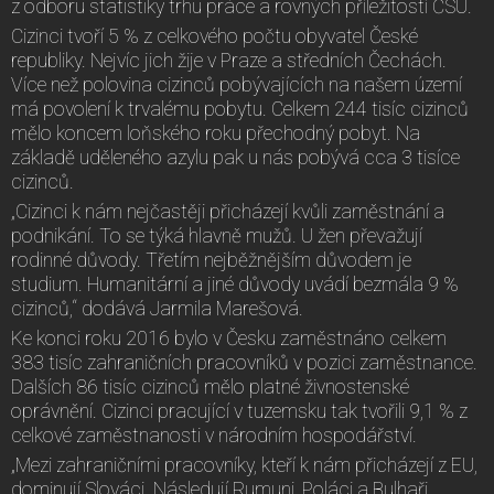
z odboru statistiky trhu práce a rovných příležitostí ČSÚ.
Cizinci tvoří 5 % z celkového počtu obyvatel České
republiky. Nejvíc jich žije v Praze a středních Čechách.
Více než polovina cizinců pobývajících na našem území
má povolení k trvalému pobytu. Celkem 244 tisíc cizinců
mělo koncem loňského roku přechodný pobyt. Na
základě uděleného azylu pak u nás pobývá cca 3 tisíce
cizinců.
„Cizinci k nám nejčastěji přicházejí kvůli zaměstnání a
podnikání. To se týká hlavně mužů. U žen převažují
rodinné důvody. Třetím nejběžnějším důvodem je
studium. Humanitární a jiné důvody uvádí bezmála 9 %
cizinců,“ dodává Jarmila Marešová.
Ke konci roku 2016 bylo v Česku zaměstnáno celkem
383 tisíc zahraničních pracovníků v pozici zaměstnance.
Dalších 86 tisíc cizinců mělo platné živnostenské
oprávnění. Cizinci pracující v tuzemsku tak tvořili 9,1 % z
celkové zaměstnanosti v národním hospodářství.
„Mezi zahraničními pracovníky, kteří k nám přicházejí z EU,
dominují Slováci. Následují Rumuni, Poláci a Bulhaři.