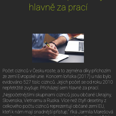
hlavně za prací
Počet cizinců v Česku roste, a to zejména díky příchozím
ze zemí Evropské unie. Koncem loňska (2017) u nás bylo
evidováno 527 tisíc cizinců. Jejich počet se od roku 2010
nepřetržitě zvyšuje. Přicházejí sem hlavně za prací.
„Nejpočetnějšími skupinami cizinců jsou občané Ukrajiny,
Slovenska, Vietnamu a Ruska. Více než čtyři desetiny z
celkového počtu cizinců reprezentují občané zemí EU,
kteří k nám mají snadnější přístup,“ říká Jarmila Marešová