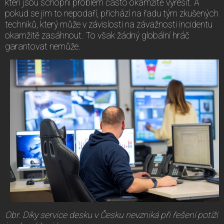
kteří jsou schopni problém často okamžitě vyřešit. A
pokud se jim to nepodaří, přichází na řadu tým zkušených
techniků, který může v závislosti na závažnosti incidentu
okamžitě zasáhnout. To však žádný globální hráč
garantovat nemůže.
Obr. Díky service desku v Česku nevzniká při řešení potíží