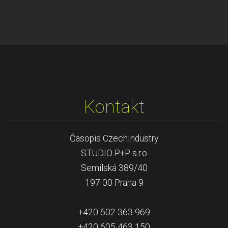
Kontakt
Časopis CzechIndustry
STUDIO P+P s.r.o
Semilská 389/40
197 00 Praha 9
+420 602 363 969
+420 605 463 150