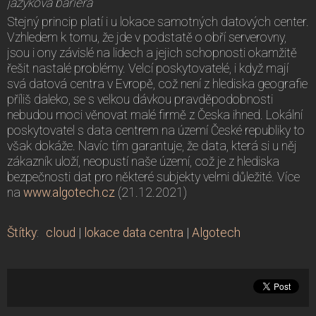
jazyková bariéra
Stejný princip platí i u lokace samotných datových center.
Vzhledem k tomu, že jde v podstatě o obří serverovny,
jsou i ony závislé na lidech a jejich schopnosti okamžitě
řešit nastalé problémy. Velcí poskytovatelé, i když mají
svá datová centra v Evropě, což není z hlediska geografie
příliš daleko, se s velkou dávkou pravděpodobnosti
nebudou moci věnovat malé firmě z Česka ihned. Lokální
poskytovatel s data centrem na území České republiky to
však dokáže. Navíc tím garantuje, že data, která si u něj
zákazník uloží, neopustí naše území, což je z hlediska
bezpečnosti dat pro některé subjekty velmi důležité. Více
na
www.algotech.cz
(21.12.2021)
Štítky
:
cloud
|
lokace data centra
|
Algotech