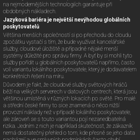
na nejmodernějších technologiích garantuje při
obdobných nákladech.
Jazyková bariéra je největší nevýhodou globálních
poskytovatelů
Většina menších společností si po přechodu do cloudu
zpočátku vystačí s tím, že bude využívat kancelářské
služby, cloudové úložiště a případně nějaké menší
systémy důležité pro správu firmy. A byť by si mohli tyto
služby pořídit u globálních poskytovatelů napřímo, často
volí variantu lokálního poskytovatele, který je dodavatelem
konkrétních řešení na míru.
Důvodem je fakt, že cloudové služby světových hráčů
běží na velikých serverech v datových centrech, která jsou
většinou umístěná v různých lokacích po světě. Pro malé
a střední české firmy to sice znamená o něco nižší
provozní náklady než v případě lokálního poskytovatele,
ale zároveň se s touto variantou pojí nezanedbatelná
rizika. Jedním z nich je například skutečnost, že zákazník
nemá dostatečný přehled o tom, kde přesně se jeho data
nacházejí a ve smluvních podmínkách často chybí