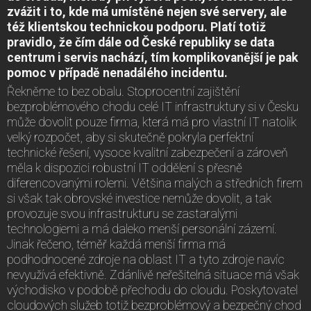
zvážit i to, kde má umístěné nejen své servery, ale
též klientskou technickou podporu.
Platí totiž
pravidlo, že čím dále od České republiky se data
centrum i servis nachází, tím komplikovanější je pak
pomoc v případě nenadálého incidentu.
Řekněme to bez obalu. Stoprocentní zajištění
bezproblémového chodu celé IT infrastruktury si v Česku
může dovolit pouze firma, která má pro vlastní IT natolik
velký rozpočet, aby si skutečně pokryla perfektní
technické řešení, vysoce kvalitní zabezpečení a zároveň
měla k dispozici robustní IT oddělení s přesně
diferencovanými rolemi. Většina malých a středních firem
si však tak obrovské investice nemůže dovolit, a tak
provozuje svou infrastrukturu se zastaralými
technologiemi a má daleko menší personální zázemí.
Jinak řečeno, téměř každá menší firma má
podhodnocené zdroje na oblast IT a tyto zdroje navíc
nevyužívá efektivně. Zdánlivě neřešitelná situace má však
východisko v podobě přechodu do cloudu. Poskytovatel
cloudových služeb totiž bezproblémový a bezpečný chod