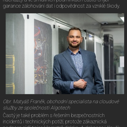
garance zálohování dat i odpovědnost za vzniklé škody.
Obr. Matyáš Franěk, obchodní specialista na cloudové
služby ze společnosti Algotech
Častý je také problém s řešením bezpečnostních
incidentů i technických potíží, protože zákaznická