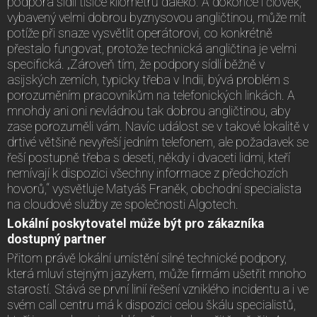
podpora sídlí tisíce kilometrů daleko. A dokonce i člověk,
vybavený velmi dobrou byznysovou angličtinou, může mít
potíže při snaze vysvětlit operátorovi, co konkrétně
přestalo fungovat, protože technická angličtina je velmi
specifická. „Zároveň tím, že podpory sídlí běžně v
asijských zemích, typicky třeba v Indii, bývá problém s
porozuměním pracovníkům na telefonických linkách. A
mnohdy ani oni nevládnou tak dobrou angličtinou, aby
zase porozuměli vám. Navíc událost se v takové lokalitě v
drtivé většině nevyřeší jedním telefonem, ale požadavek se
řeší postupně třeba s deseti, někdy i dvaceti lidmi, kteří
nemívají k dispozici všechny informace z předchozích
hovorů,“ vysvětluje Matyáš Franěk, obchodní specialista
na cloudové služby ze společnosti Algotech.
Lokální poskytovatel může být pro zákazníka
dostupný partner
Přitom právě lokální umístění silné technické podpory,
která mluví stejným jazykem, může firmám ušetřit mnoho
starostí. Stává se první linií řešení vzniklého incidentu a i ve
svém call centru má k dispozici celou škálu specialistů,