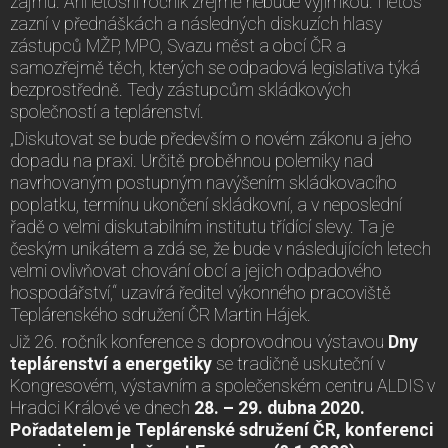
zájmu. Ani letošní ročník zřejmě nebude výjimkou. I letos
zazní v přednáškách a následných diskuzích hlasy
zástupců MŽP, MPO, Svazu měst a obcí ČR a
samozřejmě těch, kterých se odpadová legislativa týká
bezprostředně. Tedy zástupcům skládkových
společností a teplárenství.
„Diskutovat se bude především o novém zákonu a jeho
dopadu na praxi. Určitě proběhnou polemiky nad
navrhovaným postupným navýšením skládkovacího
poplatku, termínu ukončení skládkovní, a v neposlední
řadě o velmi diskutabilním institutu třídící slevy. Ta je
českým unikátem a zdá se, že bude v následujících letech
velmi ovlivňovat chování obcí a jejich odpadového
hospodářství,“ uzavírá ředitel výkonného pracoviště
Teplárenského sdružení ČR Martin Hájek.
Již 26. ročník konference s doprovodnou výstavou
Dny
teplárenství a energetiky
se tradičně uskuteční v
Kongresovém, výstavním a společenském centru ALDIS v
Hradci Králové ve dnech
28. – 29. dubna 2020.
Pořadatelem je Teplárenské sdružení ČR, konferenci