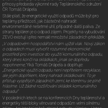
přínosy předseda výkonné rady Teplárenského sdružení
ČR Tomáš Drápela.
Stále platí, že energetické využití odpadů může být pro
teplárny příležitostí, jak částečně nahradit
environmentálně nešetrné uhlí, případně další paliva. Ze
strany tepláren je o odpad zájem. Projekty na vybudování
ZEVO existují i přes nemalé množství zásadních překážek.
„V odpadovém hospodářství nám ujíždí vlak. Nový zákon
o odpadech musí vytvořit rozumné ekonomické
prostředí pro investice do využití komunálního odpadu,
který dnes končí na skládkách, jinak se dopředu
nepohneme,“
říká Tomáš Drápela a doplňuje:
„Energetické využití odpadu není nepřítelem recyklace,
ale jejím doplňkem, který nahradí skládkování. To je
přístup vyspělých západních zemí, ke kterému se plně
hlásíme. Už žádné rozšiřování skládek komunálního
odpadu!“
V posledních letech se na konferencích Dny teplárenství a
energetiky těší bloky věnované odpadům velmi silnému