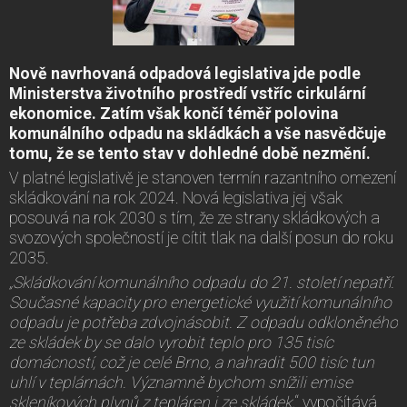
Nově navrhovaná odpadová legislativa jde podle
Ministerstva životního prostředí vstříc cirkulární
ekonomice. Zatím však končí téměř polovina
komunálního odpadu na skládkách a vše nasvědčuje
tomu, že se tento stav v dohledné době nezmění.
V platné legislativě je stanoven termín razantního omezení
skládkování na rok 2024. Nová legislativa jej však
posouvá na rok 2030 s tím, že ze strany skládkových a
svozových společností je cítit tlak na další posun do roku
2035.
„Skládkování komunálního odpadu do 21. století nepatří.
Současné kapacity pro energetické využití komunálního
odpadu je potřeba zdvojnásobit. Z odpadu odkloněného
ze skládek by se dalo vyrobit teplo pro 135 tisíc
domácností, což je celé Brno, a nahradit 500 tisíc tun
uhlí v teplárnách. Významně bychom snížili emise
skleníkových plynů z tepláren i ze skládek,
“ vypočítává