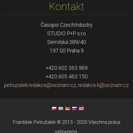
Kontakt
Časopis CzechIndustry
STUDIO P+P s.r.o
Semilská 389/40
197 00 Praha 9
+420 602 363 969
+420 605 463 150
petruzalek.redakce@seznam.cz, redakce.k@seznam.cz
František Petružalek © 2013 - 2020 Všechna práva
vyhrazena.