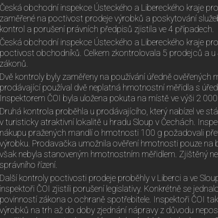
Česká obchodní inspekce Ústeckého a Libereckého kraje pr
zaměřené na poctivost prodeje výrobků a poskytování služeb
kontrol a porušení právních předpisů zjistila ve 4 případech.
Česká obchodní inspekce Ústeckého a Libereckého kraje pro
poctivost obchodníků. Celkem zkontrolovala 5 prodejců a u 4 
zákonů.
Dvě kontroly byly zaměřeny na používání úředně ověřených m
prodávající používal dvě neplatná hmotnostní měřidla s úře
Inspektorem ČOI byla uložena pokuta na místě ve výši 2 000
Druhá kontrola proběhla u prodávajícího, který nabízel ve st
v turisticky atraktivní lokalitě u hradu Sloup v Čechách. Insp
nákupu pražených mandlí o hmotnosti 100 g požadovali pře
výrobku. Prodavačka umožnila ověření hmotnosti pouze na b
však nebyla stanoveným hmotnostním měřidlem. Zjištěný n
správního řízení.
Další kontroly poctivosti prodeje proběhly v Liberci a ve Slo
inspektoři ČOI zjistili porušení legislativy. Konkrétně se jedn
povinností zákona o ochraně spotřebitele. Inspektoři ČOI tak
výrobků na trh až do doby zjednání nápravy z důvodu nepos