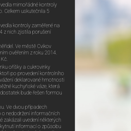
ovedla mimořádné kontroly
. Celkem uskutečnila 5
vedla kontroly zaměřené na
z nich zjistila porušení
ěřidel. Ve městě Cvikov
dním ověřením z roku 2014.
 Kč.
ánku oříšky a cukrovinky
ektoři po provedení kontrolního
vážení deklarované hmotnosti
ěžné kuchyňské váze, která
edostatek bude řešen formou
upu. Ve dvou případech
alo o nedodržení informačních
é zakázali uvedení některých
kytnutí informací o způsobu