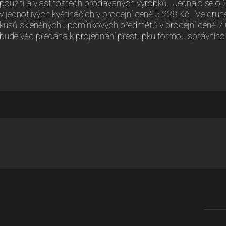
použití a vlastnostech prodávaných výrobků. Jednalo se o 
v jednotlivých květináčích v prodejní ceně 5 228 Kč. Ve dru
kusů skleněných upomínkových předmětů v prodejní ceně 7
bude věc předána k projednání přestupku formou správního ř