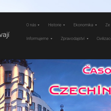
O nás
Historie
Ekonomika
Ze 
vají
Informujeme
Zpravodajství
Civiliza