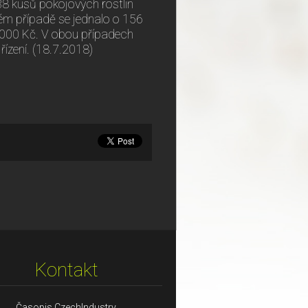
38 kusů pokojových rostlin
hém případě se jednalo o 156
 000 Kč. V obou případech
ízení. (18.7.2018)
Kontakt
Časopis CzechIndustry