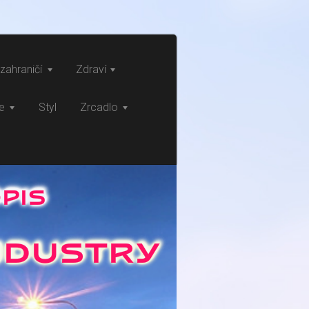
zahraničí
Zdraví
ce
Styl
Zrcadlo