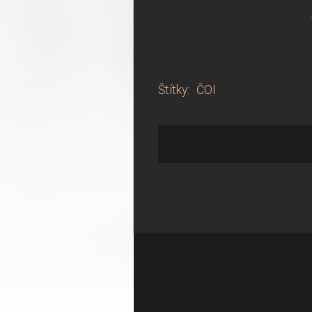
Štítky
:
ČOI