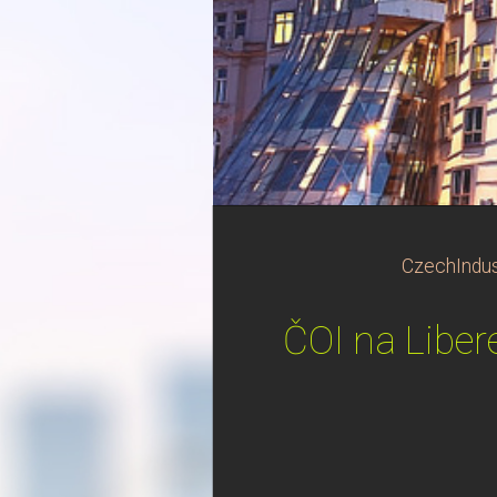
CzechIndus
ČOI na Liber