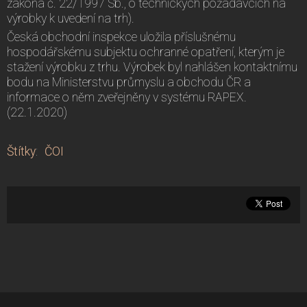
zákona č. 22/1997 Sb., o technických požadavcích na
výrobky k uvedení na trh).
Česká obchodní inspekce uložila příslušnému
hospodářskému subjektu ochranné opatření, kterým je
stažení výrobku z trhu. Výrobek byl nahlášen kontaktnímu
bodu na Ministerstvu průmyslu a obchodu ČR a
informace o něm zveřejněny v systému RAPEX.
(22.1.2020)
Štítky
:
ČOI