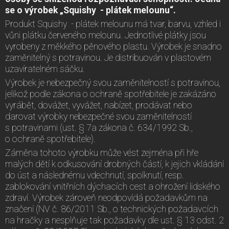
se o výrobek „Squishy - plátek melounu“.
Produkt Squishy - plátek melounu má tvar, barvu, vzhled i
vůni plátku červeného melounu. Jednotlivé plátky jsou
vyrobeny z měkkého pěnového plastu. Výrobek je snadno
zaměnitelný s potravinou. Je distribuován v plastovém
uzavíratelném sáčku.
Výrobek je nebezpečný svou zaměnitelností s potravinou,
jelikož podle zákona o ochraně spotřebitele je zakázáno
vyrábět, dovážet, vyvážet, nabízet, prodávat nebo
darovat výrobky nebezpečné svou zaměnitelností
s potravinami (ust. § 7a zákona č. 634/1992 Sb.,
o ochraně spotřebitele).
Záměna tohoto výrobku může vést zejména při hře
malých dětí k odkusování drobných částí, k jejich vkládání
do úst a následnému vdechnutí, spolknutí, resp.
zablokování vnitřních dýchacích cest a ohrožení lidského
zdraví. Výrobek zároveň neodpovídá požadavkům na
značení (NV č. 86/2011 Sb., o technických požadavcích
na hračky a nesplňuje tak požadavky dle ust. § 13 odst. 2