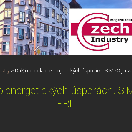
stry
>
Další dohoda o energetických úsporách. S MPO ji uz
o energetických úsporách. S M
PRE