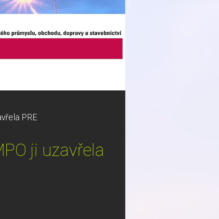
avřela PRE
PO ji uzavřela