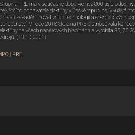
Skupina PRE má v současné době víc než 800 tisíc odběrných 
největšího dodavatele elektřiny v České republice. Využívá mo
oblasti zavádění inovativních technologií a energetických ús
poradenství. V roce 2018 Skupina PRE distribuovala konc
elektřiny na všech napěťových hladinách a vyrobila 35, 75 GW
zdrojů. (13.10.2021)
MPO
|
PRE