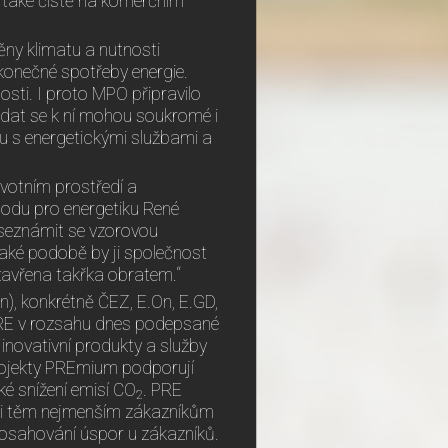
 také čistě na komerčním
ny klimatu a nutnosti
 konečné spotřeby energie.
sti. I proto MPO připravilo
dat se k ní mohou soukromé i
rhu s energetickými službami a
ivotním prostředí a
hodu pro energetiku René
 seznámit se vzorovou
aké podobě by ji společnost
zavřena takřka obratem.“
), konkrétně ČEZ, E.On, E.GD,
PRE v rozsahu dnes podepsané
inovativní produkty a služby
Projekty PREmium podporují
aké snížení emisí CO
. PRE
2
jů i těm nejmenším zákazníkům
dosahování úspor u zákazníků.