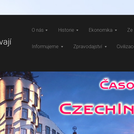
O nás
Historie
Ekonomika
Ze 
vají
Informujeme
Zpravodajství
Civiliza