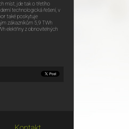
míst, jde tak o třetího
derní technologická řešení, v
por také poskytuje
ovým zákazníkům 5,9 TWh
h elektřiny z obnovitelných
Kontakt