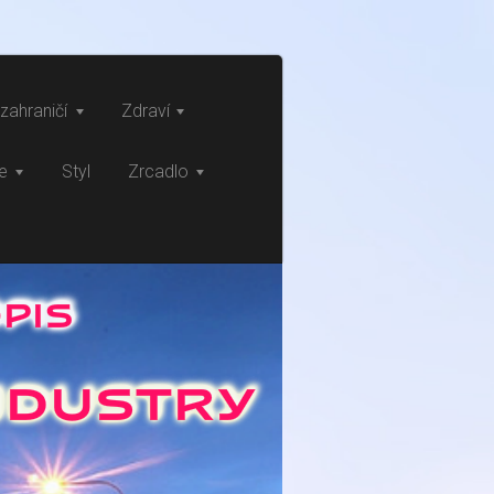
zahraničí
Zdraví
ce
Styl
Zrcadlo