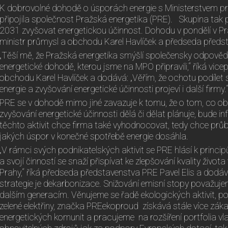
K dobrovolné dohodě o úsporách energie s Ministerstvem 
připojila společnost Pražská energetika (PRE). Skupina tak p
2031 zvyšovat energetickou účinnost. Dohodu v pondělí v Pr
ministr průmysl a obchodu Karel Havlíček a předseda předst
„Těší mě, že Pražská energetika smýšlí společensky odpovědn
energetické dohodě, kterou jsme na MPO připravili,“ říká vice
obchodu Karel Havlíček a dodává: „Věřím, že ochotu podílet 
energie a zvyšování energetické účinnosti projeví i další firmy.
PRE se v dohodě mimo jiné zavazuje k tomu, že o tom, co ob
zvyšování energetické účinnosti dělá či dělat plánuje, bude in
těchto aktivit chce firma také vyhodnocovat, tedy chce prů
jakých úspor v konečné spotřebě energie dosáhla.
„V rámci svých podnikatelských aktivit se PRE hlásí k princip
a svojí činností se snaží přispívat ke zlepšování kvality život
Prahy,“ říká předseda představenstva PRE Pavel Elis a dodává
strategie je dekarbonizace. Snižování emisní stopy považuje
dalším generacím. Věnujeme se řadě ekologických aktivit, 
zelené elektřiny, značka PREekoproud získává stále více zák
energetických komunit a pracujeme na rozšíření portfolia vl