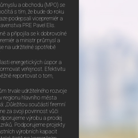
průmyslu a obchodu (MPO) se
očítá s tím, že bude do roku
aze podepsali vicepremiér a
avenstva PRE Pavel Elis.
ě a připojila se k dobrovolné
premiér a ministr průmysl a
se na udržitelné spotřebě
“
lasti energetických úspor a
formovat veřejnost. Efektivitu
běžně reportovat o tom,
ům trvale udržitelného rozvoje
a v regionu hlavního města
: „Důležitou součástí firemní
me za svoji povinnost vůči
podporujeme výrobu a prodej
azníků. Podporujeme projekty
astních výrobních kapacit