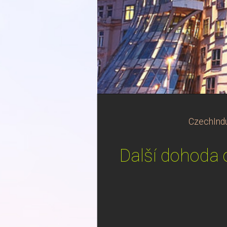
CzechIndu
Další dohoda 