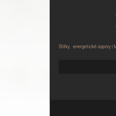
Štítky
:
energetické úspory
|