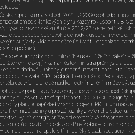
obnovitelných zdrojů jak za podpory Evropských dotací, tak
základě.“
Česká republika má v letech 2021 až 2030 s ohledem na změ
snižovat emise skleníkových plynů každý rok uspořit 0,8 % z
Vyplývá to z evropské směrnice 2012/27 o energetické účinno
vzorovou podobu dobrovolné dohody k úsporám energie. Při
veřejné subjekty. Jde o společné úsilí státu, organizací na t
dalších podniků.
„Zapojené firmy dohodou mimo jiné ukazují, že jim záleží na ž
udržitelném rozvoji,“ říká náměstek ministra průmyslu a obc
Neděla a dodává: „Dohody je možné uzavírat ihned. Stačí se
podobou na webu MPO a obrátit se na nás s představou, v j
chtěla uzavřít. Po shodě nad konkrétním zněním může být u
Dohodu už podepsala řada energetických společností (skupin
Innogy a GasNet. A také společnosti ČD CARGO a Signify. 
dohody plánuje například v rámci projektu PREmium nabízet 
pro firemní zákazníky a pro zákazníky z veřejného sektoru. 
efektivní využití energie, snižování energetické náročnosti a t
bude nadále rozvíjet nabídku elektřiny z obnovitelných zdro
– domácnostem a spolu s tím i balíčky služeb vedoucích k 