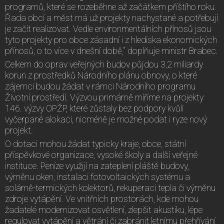
programů, které se rozeběhne až začátkem příštího roku.
Řada obcí a měst má už projekty nachystané a potřebují
je začít realizovat. Vedle environmentálních přínosů jsou
tyto projekty pro obce zásadní i z hlediska ekonomických
přínosů, o to více v dnešní době,“ doplňuje ministr Brabec.
Celkem do oprav veřejných budov půjdou 3,2 miliardy
korun z prostředků Národního plánu obnovy, o které
zájemci budou žádat v rámci Národního programu
Životní prostředí. Výzvou primárně míříme na projekty
146. výzvy OPŽP, které zůstaly bez podpory kvůli
vyčerpané alokaci, nicméně je možné podat i ryze nový
projekt.
O dotaci mohou žádat typicky kraje, obce, státní
příspěvkové organizace, vysoké školy a další veřejné
instituce. Peníze využijí na zateplení pláště budovy,
výměnu oken, instalaci fotovoltaických systému a
solárně-termických kolektorů, rekuperaci tepla či výměnu
zdroje vytápění. Ve vnitřních prostorách, kde mohou
žadatelé modernizovat osvětlení, zlepšit akustiku, lépe
regulovat vytápění a větrání či zabránit letnímu přehřívání