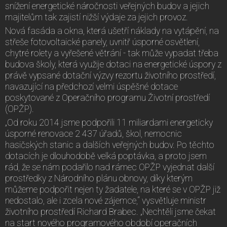
snížení energetické náročnosti veřejných budov a jejich
majitelům tak zajistí nižší výdaje za jejich provoz.
Nová fasáda a okna, která ušetří náklady na vytápění, na
střeše fotovoltaické panely, uvnitř úsporné osvětlení,
chytré rolety a vyřešené větrání - tak může vypadat třeba
budova školy, která využije dotaci na energetické úspory z
právě vypsané dotační výzvy rezortu životního prostředí,
navazující na předchozí velmi úspěšné dotace
poskytované z Operačního programu Životní prostředí
(OPŽP).
„Od roku 2014 jsme podpořili 11 miliardami energeticky
úsporné renovace 2 437 úřadů, škol, nemocnic
hasičských stanic a dalších veřejných budov. Po těchto
dotacích je dlouhodobě velká poptávka, a proto jsem
rád, že se nám podařilo nad rámec OPŽP vyjednat další
prostředky z Národního plánu obnovy, díky kterým
můžeme podpořit nejen ty žadatele, na které se v OPŽP již
nedostalo, ale i zcela nové zájemce,“ vysvětluje ministr
životního prostředí Richard Brabec. „Nechtěli jsme čekat
na start nového programového období operačních