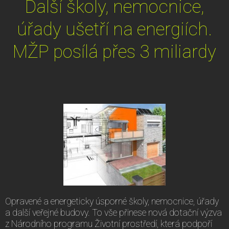
Další školy, nemocnice,
úřady ušetří na energiích.
MŽP posílá přes 3 miliardy
Opravené a energeticky úsporné školy, nemocnice, úřady
a další veřejné budovy. To vše přinese nová dotační výzva
z Národního programu Životní prostředí, která podpoří