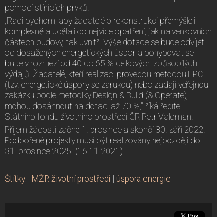
pomocí stínících prvků.
„Rádi bychom, aby žadatelé o rekonstrukci přemýšleli
komplexně a udělali co nejvíce opatření, jak na venkovních
částech budovy, tak uvnitř. Výše dotace se bude odvíjet
od dosažených energetických úspor a pohybovat se
bude v rozmezí od 40 do 65 % celkových způsobilých
výdajů. Žadatelé, kteří realizaci provedou metodou EPC
(tzv. energetické úspory se zárukou) nebo zadají veřejnou
zakázku podle metodiky Design & Build (& Operate),
mohou dosáhnout na dotaci až 70 %," říká ředitel
Státního fondu životního prostředí ČR Petr Valdman.
Příjem žádostí začne 1. prosince a skončí 30. září 2022.
Podpořené projekty musí být realizovány nejpozději do
31. prosince 2025. (16.11.2021)
Štítky
:
MŽP. životní prostředí
|
úspora energie