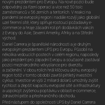
novým prezidentem pro Evropu. Na nové pozici bude
odpovědný za řízení operací a více než 50 tisíc
zaměstnanců v 56 zemích a teritoriích. V reakci na
pandemii se evropský region i nadále rozvíjí jako globální
uzel firemní sítě, který splňuje rostoucí požadavky e-
commerce a hraje zásadní roli při dodávkách vakcín
z Evropy do Asie, Severní Ameriky, Afriky a na Střední
východ.
Daniel Carrera je španělské národnosti a je druhým
evropským prezidentem UPS pro Evropu. Působil na
několika vedoucích postech v celém regionu, naposledy
jako prezident pro západní Evropu a současně zastával
pozici mezinárodního velvyslance pro diverzitu
a začlenění. V obou rolích hrál klíčovou úlohu, evropský
region totiž v tomto období završil pětiletý investiční
cyklus. Investice ve výši 2 miliard dolarů umožnily zvýšit
rychlost a zlepšit kapacitu evropské sítě a infrastruktury
a uspokojit zvýšenou poptávku v oblasti e-commerce,
zdravotní péče a přeshraničního obchodu.
Před nástupem do společnosti UPS byl Daniel Carrera