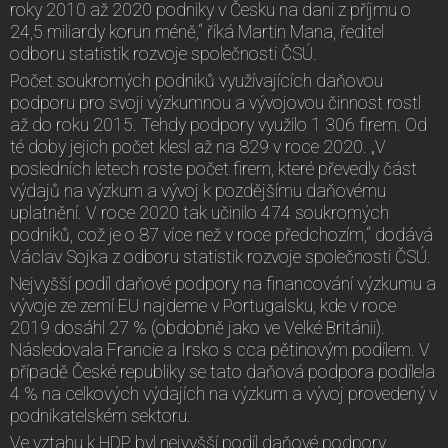
roky 2010 až 2020 podniky v Česku na dani z příjmu o
24,5 miliardy korun méně,“ říká Martin Mana, ředitel
odboru statistik rozvoje společnosti ČSÚ.
Počet soukromých podniků využívajících daňovou
podporu pro svoji výzkumnou a vývojovou činnost rostl
až do roku 2015. Tehdy podpory využilo 1 306 firem. Od
té doby jejich počet klesl až na 829 v roce 2020. „V
posledních letech roste počet firem, které převedly část
výdajů na výzkum a vývoj k pozdějšímu daňovému
uplatnění. V roce 2020 tak učinilo 474 soukromých
podniků, což je o 87 více než v roce předchozím,“ dodává
Václav Sojka z odboru statistik rozvoje společnosti ČSÚ.
Nejvyšší podíl daňové podpory na financování výzkumu a
vývoje ze zemí EU najdeme v Portugalsku, kde v roce
2019 dosáhl 27 % (obdobně jako ve Velké Británii).
Následovala Francie a Irsko s cca pětinovým podílem. V
případě České republiky se tato daňová podpora podílela
4 % na celkových výdajích na výzkum a vývoj provedený v
podnikatelském sektoru.
Ve vztahu k HDP byl nejvyšší podíl daňové podpory