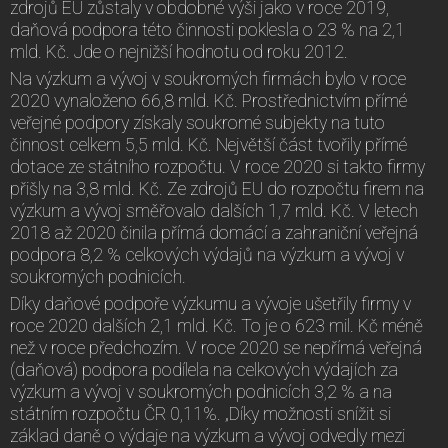
zdrojů EU zůstaly v obdobné výši jako v roce 2019,
daňová podpora této činnosti poklesla o 23 % na 2,1
mld. Kč. Jde o nejnižší hodnotu od roku 2012.
Na výzkum a vývoj v soukromých firmách bylo v roce
2020 vynaloženo 66,8 mld. Kč. Prostřednictvím přímé
veřejné podpory získaly soukromé subjekty na tuto
činnost celkem 5,5 mld. Kč. Největší část tvořily přímé
dotace ze státního rozpočtu. V roce 2020 si takto firmy
přišly na 3,8 mld. Kč. Ze zdrojů EU do rozpočtu firem na
výzkum a vývoj směřovalo dalších 1,7 mld. Kč. V letech
2018 až 2020 činila přímá domácí a zahraniční veřejná
podpora 8,2 % celkových výdajů na výzkum a vývoj v
soukromých podnicích.
Díky daňové podpoře výzkumu a vývoje ušetřily firmy v
roce 2020 dalších 2,1 mld. Kč. To je o 623 mil. Kč méně
než v roce předchozím. V roce 2020 se nepřímá veřejná
(daňová) podpora podílela na celkových výdajích za
výzkum a vývoj v soukromých podnicích 3,2 % a na
státním rozpočtu ČR 0,11%. „Díky možnosti snížit si
základ daně o výdaje na výzkum a vývoj odvedly mezi