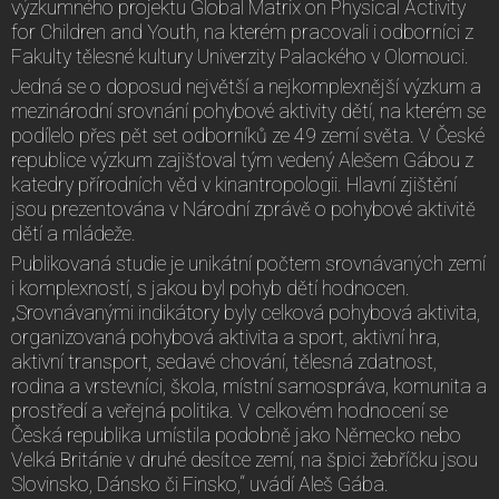
výzkumného projektu Global Matrix on Physical Activity
for Children and Youth, na kterém pracovali i odborníci z
Fakulty tělesné kultury Univerzity Palackého v Olomouci.
Jedná se o doposud největší a nejkomplexnější výzkum a
mezinárodní srovnání pohybové aktivity dětí, na kterém se
podílelo přes pět set odborníků ze 49 zemí světa. V České
republice výzkum zajišťoval tým vedený Alešem Gábou z
katedry přírodních věd v kinantropologii. Hlavní zjištění
jsou prezentována v Národní zprávě o pohybové aktivitě
dětí a mládeže.
Publikovaná studie je unikátní počtem srovnávaných zemí
i komplexností, s jakou byl pohyb dětí hodnocen.
„Srovnávanými indikátory byly celková pohybová aktivita,
organizovaná pohybová aktivita a sport, aktivní hra,
aktivní transport, sedavé chování, tělesná zdatnost,
rodina a vrstevníci, škola, místní samospráva, komunita a
prostředí a veřejná politika. V celkovém hodnocení se
Česká republika umístila podobně jako Německo nebo
Velká Británie v druhé desítce zemí, na špici žebříčku jsou
Slovinsko, Dánsko či Finsko,“ uvádí Aleš Gába.