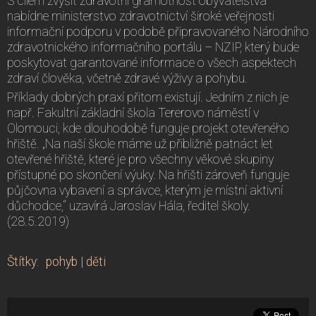
S cílem zvýšit zdravotní gramotnost obyvatelstva
nabídne ministerstvo zdravotnictví široké veřejnosti
informační podporu v podobě připravovaného Národního
zdravotnického informačního portálu – NZIP, který bude
poskytovat garantované informace o všech aspektech
zdraví člověka, včetně zdravé výživy a pohybu.
Příklady dobrých praxí přitom existují. Jedním z nich je
např. Fakultní základní škola Tererovo náměstí v
Olomouci, kde dlouhodobě funguje projekt otevřeného
hřiště. „Na naší škole máme už přibližně patnáct let
otevřené hřiště, které je pro všechny věkové skupiny
přístupné po skončení výuky. Na hřišti zároveň funguje
půjčovna vybavení a správce, kterým je místní aktivní
důchodce,“ uzavírá Jaroslav Hála, ředitel školy.
(28.5.2019)
Štítky
:
pohyb
|
děti