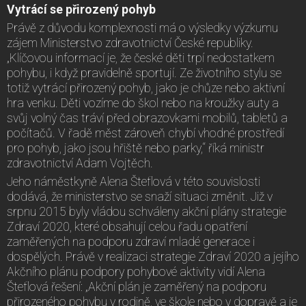
Vytrácí se přirozený pohyb
Právě z důvodu komplexnosti má o výsledky výzkumu
zájem Ministerstvo zdravotnictví České republiky.
„Klíčovou informací je, že české děti trpí nedostatkem
pohybu, i když pravidelně sportují. Ze životního stylu se
totiž vytrácí přirozený pohyb, jako je chůze nebo aktivní
hra venku. Děti vozíme do škol nebo na kroužky auty a
svůj volný čas tráví před obrazovkami mobilů, tabletů a
počítačů. V řadě měst zároveň chybí vhodné prostředí
pro pohyb, jako jsou hřiště nebo parky,“ říká ministr
zdravotnictví Adam Vojtěch.
Jeho náměstkyně Alena Šteflová v této souvislosti
dodává, že ministerstvo se snaží situaci změnit. Již v
srpnu 2015 byly vládou schváleny akční plány strategie
Zdraví 2020, které obsahují celou řadu opatření
zaměřených na podporu zdraví mladé generace i
dospělých. Právě v realizaci strategie Zdraví 2020 a jejího
Akčního plánu podpory pohybové aktivity vidí Alena
Šteflová řešení: „Akční plán je zaměřený na podporu
přirozeného pohybu v rodině, ve škole nebo v dopravě a je