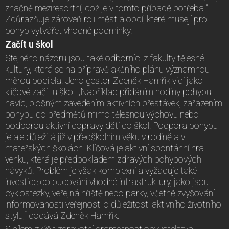
značně meziresortní, což je v tomto případě potřeba.“
Zdůrazňuje zároveň roli měst a obcí, které musejí pro
pohyb vytvářet vhodné podmínky.
Začít u škol
Stejného názoru jsou také odborníci z fakulty tělesné
kultury, která se na přípravě akčního plánu významnou
měrou podílela. Jeho gestor Zdeněk Hamřík vidí jako
klíčové začít u škol. „Například přidáním hodiny pohybu
navíc, plošným zavedením aktivních přestávek, zařazením
pohybu do předmětů mimo tělesnou výchovu nebo
podporou aktivní dopravy dětí do škol. Podpora pohybu
je ale důležitá již v předškolním věku v rodině a v
mateřských školách. Klíčová je aktivní spontánní hra
venku, která je předpokladem zdravých pohybových
návyků. Problém je však komplexní a vyžaduje také
investice do budování vhodné infrastruktury, jako jsou
cyklostezky, veřejná hřiště nebo parky, včetně zvyšování
informovanosti veřejnosti o důležitosti aktivního životního
stylu,“ dodává Zdeněk Hamřík.