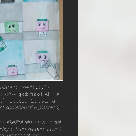
m ohlasem u pedagogů i
 pobočky společnosti ALPLA,
 iniciativou Replastuj, a
t společnosti o plastech,
oto důležité téma má už své
dky. O těch svědčí i úrovně
i v každé kategorii.“