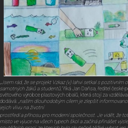
„Jsem rád, že se projekt Vzkaz (v) lahvi setkal s pozitivní
samotných
žáků a studentů,“
říká Jan Daňsa, ředitel české
světového výrobce plastových obalů, která stojí za vzdělávací
dodává:
„naším
dlouhodobým cílem je zlepšit informovanos
jejich vlivu na životní
prostředí a přínosu pro moderní společnost. Je vidět, že t
místo ve
výuce na všech typech škol a začíná přinášet výsle
soutěžních prací, ze kterých bylo skutečně těžké vybrat jen tř