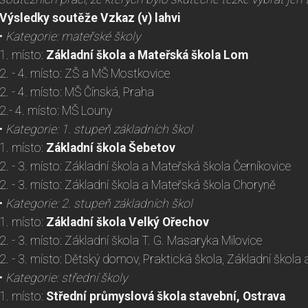
Výsledky soutěže Vzkaz (v) lahvi
•
Kategorie: mateřské školy
1. místo:
Základní škola a Mateřská škola Lom
2. - 4. místo: ZŠ a MŠ Mostkovice
2. - 4. místo: MŠ Čínská, Praha
2.- 4. místo: MŠ Louny
•
Kategorie: 1. stupeň základních škol
1. místo:
Základní škola Šebetov
2. - 3. místo: Základní škola a Mateřská škola Černíkovice
2. - 3. místo: Základní škola a Mateřská škola Choryně
•
Kategorie: 2. stupeň základních škol
1. místo:
Základní škola Velký Ořechov
2. - 3. místo: Základní škola T. G. Masaryka Milovice
2. - 3. místo: Dětský domov, Praktická škola, Základní škol
•
Kategorie: střední školy
1. místo:
Střední průmyslová škola stavební, Ostrava