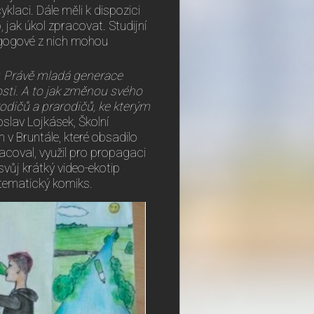
klaci. Dále měli k dispozici
, jak úkol zpracovat. Studijní
agogové z nich mohou
y. Právě mladá generace
sti. A to jak změnou svého
odičů a prarodičů, ke kterým
oslav Lojkásek, Školní
 Bruntále, které obsadilo
racoval, využil pro propagaci
svůj krátký video-ekotip
 tematický komiks.