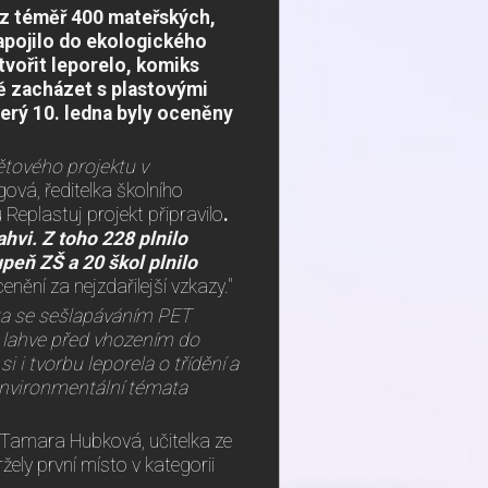
 z téměř 400 mateřských,
zapojilo do ekologického
tvořit leporelo, komiks
ě zacházet s plastovými
V úterý 10. ledna byly oceněny
ětového projektu v
ová, ředitelka školního
 Replastuj projekt připravilo
.
ahvi. Z toho 228 plnilo
upeň ZŠ a 20 škol plnilo
ění za nejzdařilejší vzkazy."
ivita se sešlapáváním PET
ž lahve před vhozením do
i i tvorbu leporela o třídění a
 environmentální témata
 Tamara Hubková, učitelka ze
žely první místo v kategorii