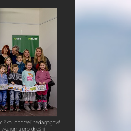
 škol, obdrželi pedagogové i
 a významu pro dnešní