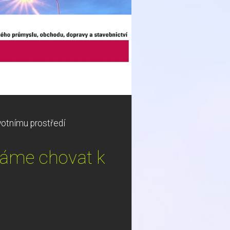
ivotnímu prostředí
 máme chovat k