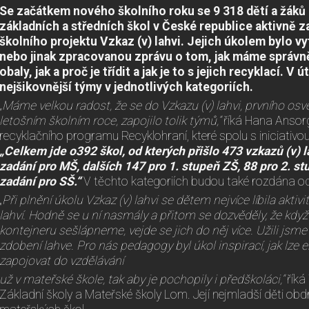
Se začátkem nového školního roku se 9 318 dětí a žáků
základních a středních škol v České republice aktivně 
školního projektu Vzkaz (v) lahvi. Jejich úkolem bylo vy
nebo jinak zpracovanou zprávu o tom, jak máme správn
obaly, jak a proč je třídit a jak je to s jejich recyklací. 
nejšikovnější týmy v jednotlivých kategoriích.
„Máme velkou radost, že se do Vzkazu (v) lahvi, prvního osv
letošním
školním roce, zapojilo tolik týmů,“
říká Hana Ansorg
recyklačního programu Recyklohraní, které spolu s iniciativou
„Celkem jde o
392 škol, od kterých přišlo 473 vzkazů (v) l
zadání pro MŠ, dalších 147 pro 1. stupeň ZŠ, 88 pro 2. st
zadání pro SŠ.“
V těchto kategoriích budou také rozdána ocen
„
Při plnění úkolu Vzkaz (v) lahvi se dětem nejvíce líbila akt
lahví.
Hodně se u ní nasmály a přitom se dozvěděly, že kdy
kontejneru
sešlápneme, vejde se jich do něj více. Užili jsme s
zdobení lahve.
Pro nás pedagogy byl úkol inspirací, jak lze
zapojovat do vzdělávání
už v mateřské škole, tak aby je pochopily i předškoláci,“
říká
Základní školy a Mateřské školy Lom. Její nejmladší děti obdr