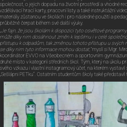
společnost, o jejich dopadu na životní prostředí a vhodné recy
vzdělávací hrací karty, pracovní listy a také instruktážní video
materiály zůstanou ve školách i pro následné použití a ped
průběžně čerpat během své další výuky.
„Je fajn, že jsou školám k dispozici tyto osvětové program
může díky
nim dosáhnout změn k lepšímu i v celé společno
přístupu k odpadům, tak změnou tohoto přístupu u svých r
se díky nim tyto informace mohou dostat,“
myslí si Mgr. Mir
koordinátor EVVO na Všeobecném a sportovním gymnázium v
druhé místo v kategorii středních škol. Tým, který na úkolu p
svého vzkazu i vlastní instagramový účet, na kterém vystavil 
„Sešlápni PETku“. Ostatním studentům školy také představil