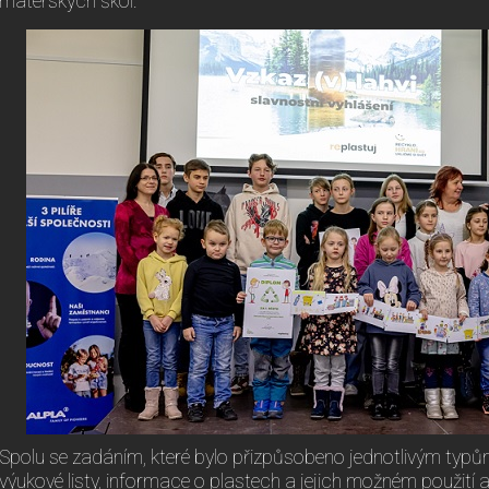
mateřských škol.
Spolu se zadáním, které bylo přizpůsobeno jednotlivým typům
výukové listy, informace o plastech a jejich možném použití