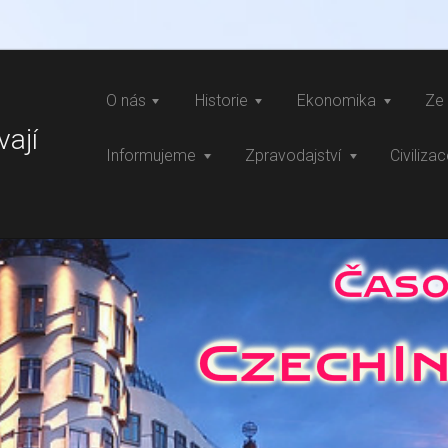
O nás
Historie
Ekonomika
Ze 
vají
Informujeme
Zpravodajství
Civiliza