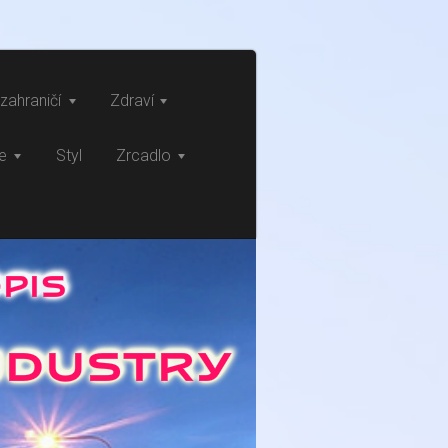
zahraničí
Zdraví
ce
Styl
Zrcadlo