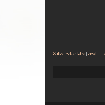
Štítky
:
vzkaz lahvi
|
životní pr