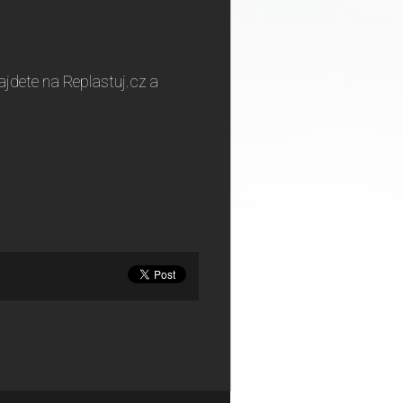
.
najdete na Replastuj.cz a