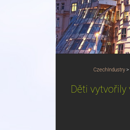
CzechIndustry
>
Děti vytvořil