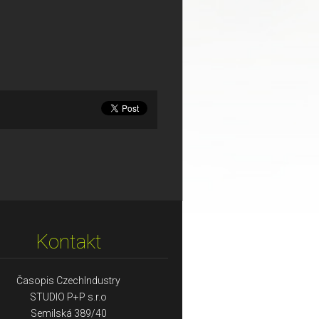
Kontakt
Časopis CzechIndustry
STUDIO P+P s.r.o
Semilská 389/40