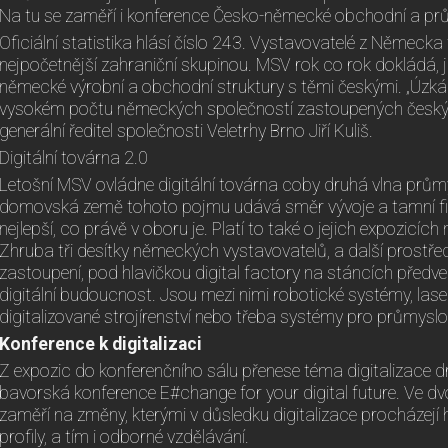
Na tu se zaměří i konference Česko-německé obchodní a pr
Oficiální statistika hlásí číslo 243. Vystavovatelé z Německ
nejpočetnější zahraniční skupinou. MSV rok co rok dokládá, 
německé výrobní a obchodní struktury s těmi českými. „Úzká
vysokém počtu německých společností zastoupených českými
generální ředitel společnosti Veletrhy Brno Jiří Kuliš.
Digitální továrna 2.0
Letošní MSV ovládne digitální továrna coby druhá vlna prů
domovská země tohoto pojmu udává směr vývoje a tamní firm
nejlepší, co právě v oboru je. Platí to také o jejich expozicíc
Zhruba tři desítky německých vystavovatelů, a další prostř
zastoupení, pod hlavičkou digital factory na stáncích před
digitální budoucnost. Jsou mezi nimi robotické systémy, las
digitalizované strojírenství nebo třeba systémy pro průmyslo
Konference k digitalizaci
Z expozic do konferenčního sálu přenese téma digitalizace d
bavorská konference E#change for your digital future. Ve d
zaměří na změny, kterými v důsledku digitalizace procházejí
profily, a tím i odborné vzdělávání.