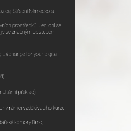
xpozice, Střední Německo a
ních prostředků. Jen loni se
em je se značným odstupem
 E#change for your digital
ři)
multánní překlad)
por v rámci vzdělávacího kurzu
odářské komory Brno,