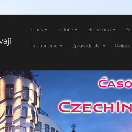
O nás
Historie
Ekonomika
Ze 
vají
Informujeme
Zpravodajství
Civiliza