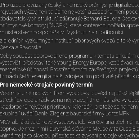
„Pro úzce provázaný český a německý průmysl je digitalizac
největších výzev, ne-li ta úplně největší, a zásadně mění pod
dodavatelských struktur,“ zdůraňuje Bernard Bauer z Česk
průmyslové komory (ČNOPK), která konferenci pořádá spol
ministerstvem hospodářství. Vystoupí na ní odborníci
z předních výzkumných institucí, oborových svazů a také výr
Česka a Bavorska.
Coby součást doprovodného programu k tématu cirkulární
výstavišti představí také Young Energy Europe, vzdělávací k
energetické účinnosti. Prostřednictvím závěrečných projektů
firmách šetřit energii a další zdroje a tím pozitivně přispět k
Pro německé strojaře povinný termín
Veletrh si u německých firem vybudoval pověst nejdůležitějš
střední Evropě a rády se na něj vracejí. „Pro nás jako výrobc
každoročně největší prioritou v kalendáři, protože se na něm
skupina,“ uvádí Daniel Ziegler z bavorské firmy Lortz MFK.
MSV ale láká také nové vystavovatele. Asi čtvrtina těch ně
poprvé. Je mezi nimi i durynská slévárna Meuselwitz Guss Ei
vnímáme jako skvělou příležitost ke zvýšení prodeje ve východ