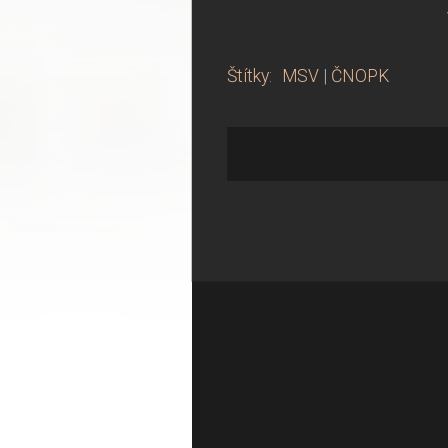
Štítky
:
MSV
|
ČNOPK