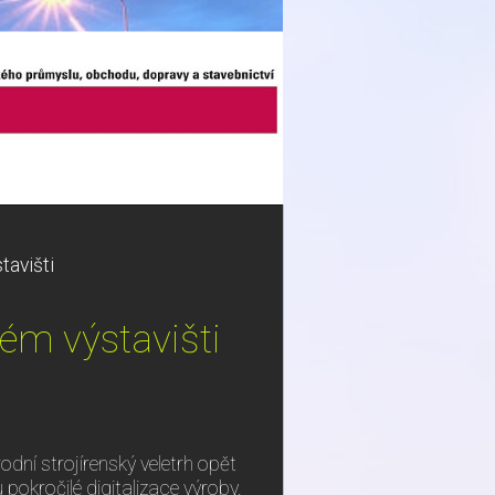
tavišti
ém výstavišti
odní strojírenský veletrh opět
pokročilé digitalizace výroby.