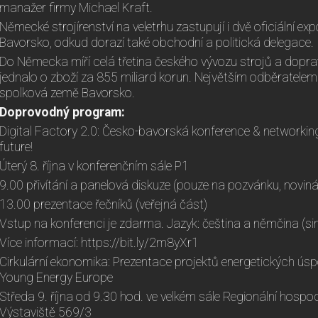
manažer firmy Michael Kraft.
Německé strojírenství na veletrhu zastupují i dvě oficiální e
Bavorsko, odkud dorazí také obchodní a politická delegace.
Do Německa míří celá třetina českého vývozu strojů a doprav
jednalo o zboží za 855 miliard korun. Největším odběratel
spolková země Bavorsko.
Doprovodný program:
Digital Factory 2.0: Česko-bavorská konference & networking
future!
Úterý 8. října v konferenčním sále P1
9.00 přivítání a panelová diskuze (pouze na pozvánku, noviná
13.00 prezentace řečníků (veřejná část)
Vstup na konferenci je zdarma. Jazyk: čeština a němčina (si
Více informací: https://bit.ly/2m8yXr1
Cirkulární ekonomika: Prezentace projektů energetických ús
Young Energy Europe
Středa 9. října od 9.30 hod. ve velkém sále Regionální hosp
Výstaviště 569/3