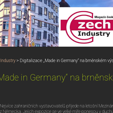
Industry
>
Digitalizace „Made in Germany“ na brněnském výs
 „Made in Germany“ na brněnsk
Nejvíce zahraničních vystavovatelů přijede na letošní Mezinár
z Německa. Jejich expozice se ve velké míře ponesou v duchu 