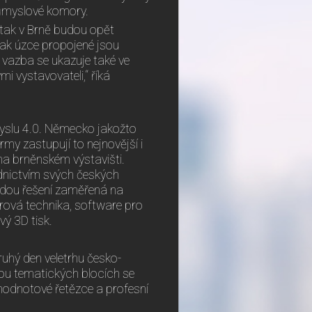
ůmyslové komory.
a tak v Brně budou opět
jak úzce propojené jsou
 vazba se ukazuje také ve
 vystavovateli,“ říká
myslu 4.0. Německo jakožto
y zastupují to nejnovější i
h na brněnském výstavišti.
ednictvím svých českých
vedou řešení zaměřená na
erová technika, software pro
vý 3D tisk.
ruhý den veletrhu česko-
vou tematických blocích se
 hodnotové řetězce a profesní