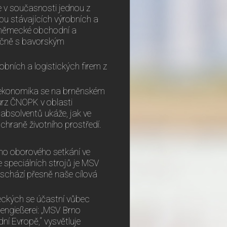
e v současnosti jednou z
obu stávajících výrobních a
o-německé obchodní a
ečně s bavorským
obních a logistických firem z
 ekonomika se na brněnském
urz ČNOPK v oblasti
 absolventů ukáže, jak ve
 ochraně životního prostředí.
ího oborového setkání ve
e speciálních strojů je MSV
 schází přesně naše cílová
meckých se účastní vůbec
sengießerei: „MSV Brno
ní Evropě,“ vysvětluje