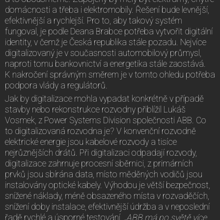
domácnosti a třeba i elektromobily. Řešení bude levnější,
efektivnější a rychlejší. Pro to, aby takový systém
fungoval, je podle Deana Brabce potřeba vytvořit digitální
identity, v čemž je Česká republika stále pozadu. Nejvíce
digitalizovaný je v současnosti automobilový průmysl,
naproti tomu bankovnictví a energetika stále zaostává.
K nakročení správným směrem je v tomto ohledu potřeba
podpora vlády a regulátorů.
Jak by digitalizace mohla vypadat konkrétně v případě
stavby nebo rekonstrukce rozvodny přiblížil Lukáš
Vosmek, z Power Systems Division společnosti ABB. Co
to digitalizovaná rozvodna je? V konvenční rozvodně
elektrické energie jsou kabelové rozvody a tisíce
nejrůznějších drátů. Při digitalizaci odpadají rozvody,
digitalizace zahrnuje procesní sběrnici, z primárních
prvků jsou sbírána data, místo měděných vodičů jsou
instalovány optické kabely. Výhodou je větší bezpečnost,
snížené náklady, méně obsazeného místa v rozvaděčích,
snížení doby instalace, efektivnější údržba a v neposlední
řadě rychlé a úsporné testování.
„ABB má po světě více