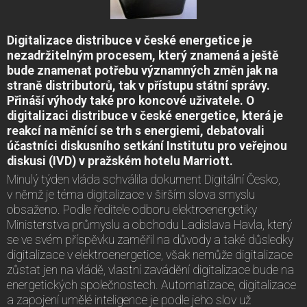
Digitalizace distribuce v české energetice je
nezadržitelným procesem, který znamená a ještě
bude znamenat potřebu významných změn jak na
straně distributorů, tak v přístupu státní správy.
Přináší výhody také pro koncové uživatele. O
digitalizaci distribuce v české energetice, která je
reakcí na měnící se trh s energiemi, debatovali
účastníci diskusního setkání Institutu pro veřejnou
diskusi (IVD) v pražském hotelu Marriott.
Minulý týden vláda schválila dokument Digitální Česko,
v němž je téma digitalizace v širším slova smyslu
obsaženo. Podle ředitele odboru elektroenergetiky
Ministerstva průmyslu a obchodu Ladislava Havla, který
se ve svém příspěvku zaměřil na důvody a také důsledky
digitalizace v elektroenergetice, však nemůže digitalizace
zůstat jen na vládě, vlastní zavádění digitalizace bude na
energetických společnostech. Automatizace, digitalizace
a zapojení umělé inteligence je podle jeho slov už