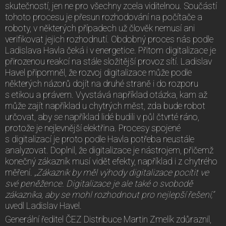
skutečností, jen ne pro všechny zcela viditelnou. Součástí
tohoto procesu je přesun rozhodování na počítače a
roboty, v některých případech už člověk nemusí ani
verifikovat jejich rozhodnutí. Obdobný proces nás podle
Ladislava Havla čeká i v energetice. Přitom digitalizace je
přirozenou reakcí na stále složitější provoz sítí. Ladislav
Havel připomněl, že rozvoj digitalizace může podle
některých názorů dojít na druhé straně i do rozporu
s etikou a právem. Vyvstává například otázka, kam až
může zajít například u chytrých měst, zda bude robot
určovat, aby se například lidé budili v půl čtvrté ráno,
protože je nejlevnější elektřina. Procesy spojené
s digitalizací je proto podle Havla potřeba neustále
analyzovat. Doplnil, že digitalizace je nástrojem, přičemž
konečný zákazník musí vidět efekty, například i z chytrého
měření.
„Zákazník by měl výhody digitalizace pocítit ve
své peněžence. Digitalizace je ale také o svobodě
zákazníka, aby se mohl rozhodnout pro nejlepší řešení,“
uvedl Ladislav Havel.
Generální ředitel ČEZ Distribuce Martin Zmelík zdůraznil,