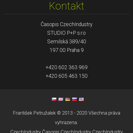
Kontakt
Časopis CzechIndustry
STUDIO P+P s.r.o
Semilská 389/40
197 00 Praha 9
+420 602 363 969
+420 605 463 150
František Petružalek © 2013 - 2020 Všechna práva
vyhrazena.
CzechIndustry
Časopis CzechIndustry
CzechIndustry