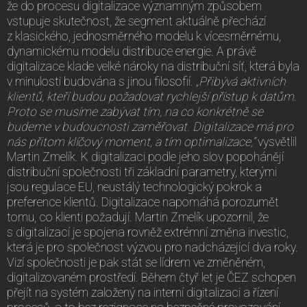
že do procesu digitalizace významným způsobem
vstupuje skutečnost, že segment aktuálně přechází
z klasického, jednosměrného modelu k vícesměrnému,
dynamickému modelu distribuce energie
.
A právě
digitalizace klade velké nároky na distribuční síť, která byla
v minulosti budována s jinou filosofií.
„Přibývá aktivních
klientů, kteří budou požadovat rychlejší přístup k datům.
Proto se musíme zabývat tím, na co konkrétně se
budeme v budoucnosti zaměřovat. Digitalizace má pro
nás přitom klíčový moment, a tím optimalizace,“
vysvětlil
Martin Zmelík. K digitalizaci podle jeho slov popohánějí
distribuční společnosti tři základní parametry, kterými
jsou regulace EU, neustálý technologický pokrok a
preference klientů. Digitalizace napomáhá porozumět
tomu, co klienti požadují. Martin Zmelík upozornil, že
s digitalizací je spojena rovněž extrémní změna investic,
která je pro společnost výzvou pro nadcházející dva roky.
Vizí společnosti je pak stát se lídrem ve změněném,
digitalizovaném prostředí. Během čtyř let je ČEZ schopen
přejít na systém založený na interní digitalizaci a řízení