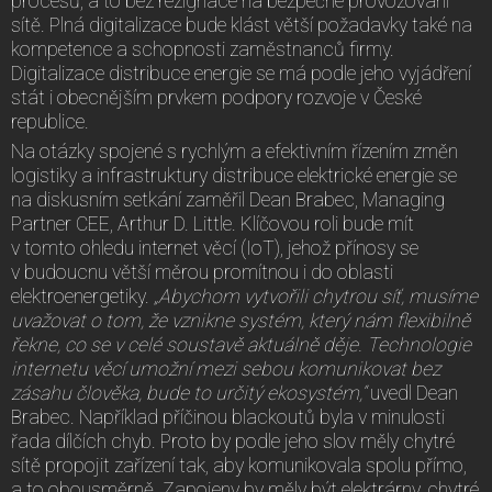
procesů, a to bez rezignace na bezpečné provozování
sítě. Plná digitalizace bude klást větší požadavky také na
kompetence a schopnosti zaměstnanců firmy.
Digitalizace distribuce energie se má podle jeho vyjádření
stát i obecnějším prvkem podpory rozvoje v České
republice.
Na otázky spojené s rychlým a efektivním řízením změn
logistiky a infrastruktury distribuce elektrické energie se
na diskusním setkání zaměřil Dean Brabec, Managing
Partner CEE, Arthur D. Little. Klíčovou roli bude mít
v tomto ohledu internet věcí (IoT), jehož přínosy se
v budoucnu větší měrou promítnou i do oblasti
elektroenergetiky.
„Abychom vytvořili chytrou síť, musíme
uvažovat o tom, že vznikne systém, který nám flexibilně
řekne, co se v celé soustavě aktuálně děje. Technologie
internetu věcí umožní mezi sebou komunikovat bez
zásahu člověka, bude to určitý ekosystém,“
uvedl Dean
Brabec. Například příčinou blackoutů byla v minulosti
řada dílčích chyb. Proto by podle jeho slov měly chytré
sítě propojit zařízení tak, aby komunikovala spolu přímo,
a to obousměrně. Zapojeny by měly být elektrárny, chytré