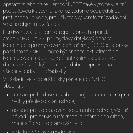
operátorského panelu emcoNNECT také vysoce kvalitní
počítačovou klávesnici z korozivzdorné oceli, odolnou
proti prachu a vodě, pro uživatelsky komfortní zadávání
velkého objemu textů a dat.
Hardwarovou platformou operátorského panelu
emcoNNECT je 22" průmyslový dotykový panel v
kombinaci s průmyslovým počítačem (IPC). Operátorský
panel emcoNNECT může být snadno aktualizován a
konfigurován (aktualizuje se nahráním aktualizace z
domovské stránky), a proto je dobře připraven na
všechny budoucí požadavky.
V základní verzi operátorský panel emcoNNECT
obsahuje:
aplikaci přehledového zobrazení (dashboard) pro pro
rychlý přehled o stavu stroje,
aplikaci pro zobrazování dokumentace stroje, včetně
návodů pro servis a informací o náhradních dílech,
manuálů pro programování atd.,
kalkulátor řezných podmínek,