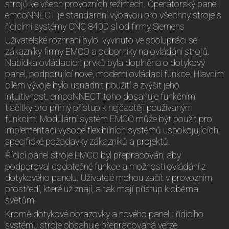
strojů ve všech provozních režimech. Operátorský panel
emcoNNECT je standardní výbavou pro všechny stroje s
řídicími systémy CNC 840D sl od firmy Siemens
Uživatelské rozhraní bylo vyvinuto ve spolupráci se
zákazníky firmy EMCO a odborníky na ovládání strojů.
Nabídka ovládacích prvků byla doplněna o dotykový
panel, podporující nové, moderní ovládací funkce. Hlavním
cílem vývoje bylo usnadnit použití a zvýšit jeho
intuitivnost. emcoNNECT toho dosahuje funkčními
tlačítky pro přímý přístup k nejčastěji používaným
funkcím. Modulární systém EMCO může být použit pro
implementaci vysoce flexibilních systémů uspokojujících
specifické požadavky zákazníků a projektů.
Řídicí panel stroje EMCO byl přepracován, aby
podporoval dodatečné funkce a možnosti ovládání z
dotykového panelu. Uživatelé mohou začít v provozním
prostředí, které už znají, a tak mají přístup k oběma
světům.
Kromě dotykové obrazovky a nového panelu řídicího
systému stroje obsahuje přepracovaná verze