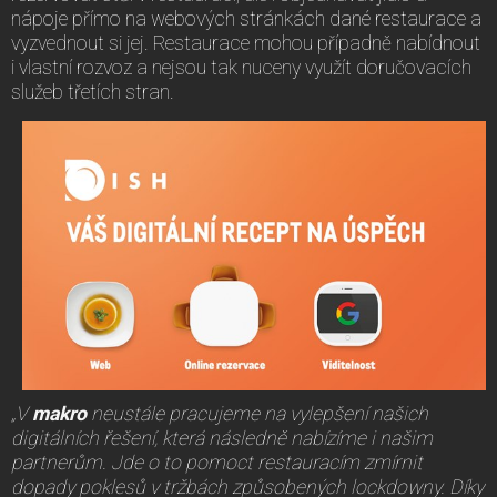
nápoje přímo na webových stránkách dané restaurace a
vyzvednout si jej. Restaurace mohou případně nabídnout
i vlastní rozvoz a nejsou tak nuceny využít doručovacích
služeb třetích stran.
„V
makro
neustále pracujeme na vylepšení našich
digitálních řešení, která následně nabízíme i našim
partnerům. Jde o to pomoct restauracím zmírnit
dopady poklesů v tržbách způsobených lockdowny. Díky