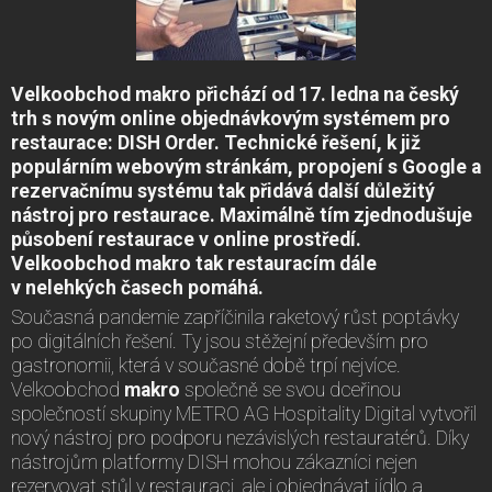
Velkoobchod makro přichází od 17. ledna na český
trh s novým online objednávkovým systémem pro
restaurace: DISH Order. Technické řešení, k již
populárním webovým stránkám, propojení s Google a
rezervačnímu systému tak přidává další důležitý
nástroj pro restaurace. Maximálně tím zjednodušuje
působení restaurace v online prostředí.
Velkoobchod makro tak restauracím dále
v nelehkých časech pomáhá.
Současná pandemie zapříčinila raketový růst poptávky
po digitálních řešení. Ty jsou stěžejní především pro
gastronomii, která v současné době trpí nejvíce.
Velkoobchod
makro
společně se svou dceřinou
společností skupiny METRO AG Hospitality Digital vytvořil
nový nástroj pro podporu nezávislých restauratérů. Díky
nástrojům platformy DISH mohou zákazníci nejen
rezervovat stůl v restauraci, ale i objednávat jídlo a