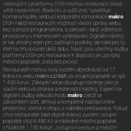
nástrojům z platformy DISH mohou restaurace získat
větší nezávislost, flexibilitu a vyšší zisk,“
vysvětluje
Romana Nýdrle, vedoucí korporátní komunikace
makro
.
DISH nabízí restauracím možnost vlastní správy webu,
bez nutnosti programátora, a zároveň i lepší viditelnost
provozovny v internetovém vyhledávání. Digitální nástroj
je tak vhodný nejen pro začínající podniky, ale také pro ty,
kteří na trhu působí delší dobu. Navíc jsou všechny služby
platformy DISH pro restaurace k dispozici jen za nízký
měsíční poplatek, zcela bez provizí.
Restauratéři mohou nový systém objednávat od 17.
ledna na webu
makro.cz/dish
za vstupní poplatek ve výši
1 490 korun. Základní verze obsahuje nástroje jako je
vlastní webová stránka a rezervační nástroj. Experti na
digitální služby velkoobchodu
makro
založí se
zákazníkem účet, aktivují a kompletně nastaví online
prezentaci, včetně e-shopu s nabídkou restaurace. Pokud
chce restauratér také objednávkový systém, vstupní
poplatek stojí 6 480 Kč a následně měsíční poplatek
v hodnotě 1 190 korun.
„Vstupní investice a měsíční