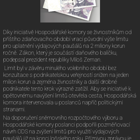
Díky iniciativě Hospodářské komory se živnostníkům od
příštího zdaňovacího období vrací původní výše limitu
pro uplatnění výdajových paušálů na 2 miliony korun
ročně. Zákon, který je součástí daňového balíčku,
podepsal prezident republiky Miloš Zeman.
Limit byl v závěru minulého volebního období bez
konzultace s podnikatelskou veřejností snížen na jeden
milion korun a zejména živnostníky a další drobné
podnikatele tento krok výrazně zatížil. Aby se iniciativě k
opětovnému navýšení limitů otevřela cesta, Hospodářská
komora intervenovala u poslanců napříč politickými
stranami.
Na doporučení sněmovního rozpočtového výboru a
Hospodářské komory poslanci podpořili pozměňovací
návrh ODS na zvýšení limitů pro využití výdajových
paušálů již na konci loňského roku. Příznivou zprávou je