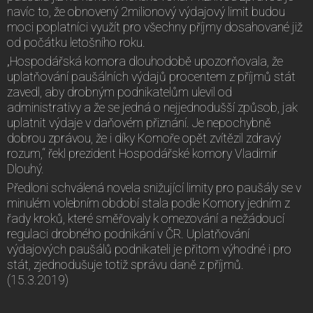
navíc to, že obnovený 2milionový výdajový limit budou
moci poplatníci využít pro všechny příjmy dosahované již
od počátku letošního roku.
„Hospodářská komora dlouhodobě upozorňovala, že
uplatňování paušálních výdajů procentem z příjmů stát
zavedl, aby drobným podnikatelům ulevil od
administrativy a že se jedná o nejjednodušší způsob, jak
uplatnit výdaje v daňovém přiznání. Je nepochybně
dobrou zprávou, že i díky Komoře opět zvítězil zdravý
rozum,“ řekl prezident Hospodářské komory Vladimír
Dlouhý.
Předloni schválená novela snižující limity pro paušály se v
minulém volebním období stala podle Komory jedním z
řady kroků, které směřovaly k omezování a nežádoucí
regulaci drobného podnikání v ČR. Uplatňování
výdajových paušálů podnikateli je přitom výhodné i pro
stát, zjednodušuje totiž správu daně z příjmů.
(15.3.2019)