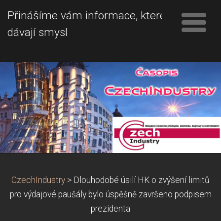
Přinášíme vám informace, které
dávají smysl
CzechIndustry
>
Dlouhodobé úsilí HK o zvýšení limitů
pro výdajové paušály bylo úspěšně završeno podpisem
prezidenta