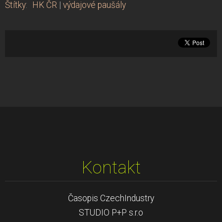
Štítky
:
HK ČR
|
výdajové paušály
Kontakt
Časopis CzechIndustry
STUDIO P+P s.r.o