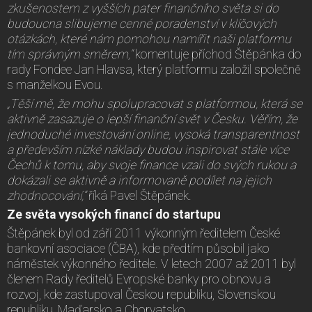
zkušenostem z vyšších pater finančního světa si do
budoucna slibujeme cenné poradenství v klíčových
otázkách, které nám pomohou namířit naši platformu
tím správným směrem,“
komentuje příchod Štěpánka do
rady Fondee Jan Hlavsa, který platformu založil společně
s manželkou Evou.
„Těší mě, že mohu spolupracovat s platformou, která se
aktivně zasazuje o lepší finanční svět v Česku. Věřím, že
jednoduché investování online, vysoká transparentnost
a především nízké náklady budou inspirovat stále více
Čechů k tomu, aby svoje finance vzali do svých rukou a
dokázali se aktivně a informovaně podílet na jejich
zhodnocování,“
říká Pavel Štěpánek.
Ze světa vysokých financí do startupu
Štěpánek byl od září 2011 výkonným ředitelem České
bankovní asociace (ČBA), kde předtím působil jako
náměstek výkonného ředitele. V letech 2007 až 2011 byl
členem Rady ředitelů Evropské banky pro obnovu a
rozvoj, kde zastupoval Českou republiku, Slovenskou
republiku, Maďarsko a Chorvatsko.