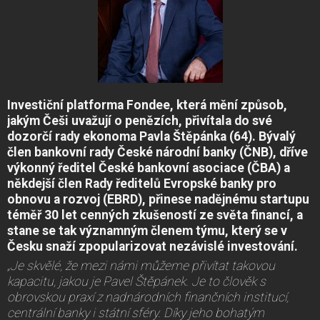
Investiční platforma Fondee, která mění způsob,
jakým Češi uvažují o penězích, přivítala do své
dozorčí rady ekonoma Pavla Štěpánka (64). Bývalý
člen bankovní rady České národní banky (ČNB), dříve
výkonný ředitel České bankovní asociace (ČBA) a
někdejší člen Rady ředitelů Evropské banky pro
obnovu a rozvoj (EBRD), přinese nadějnému startupu
téměř 30 let cenných zkušeností ze světa financí, a
stane se tak významným členem týmu, který se v
Česku snaží zpopularizovat nezávislé investování.
„Je skvělé, že mezi námi můžeme přivítat takovou
kapacitu, jakou je Pavel Štěpánek. Je to člověk s
obrovskou praxí z nadnárodních finančních institucí,
centrální banky i státní sféry. Díky jeho bohatým