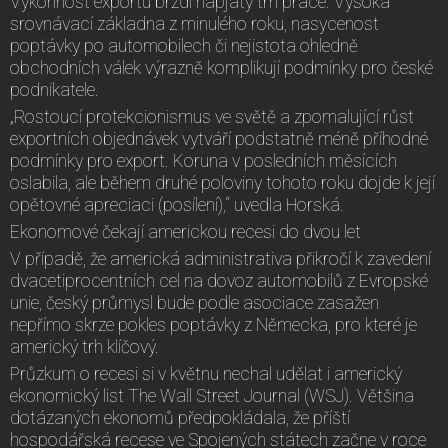
Výkonnost exportu brzdí napjatý trh práce. Vysoká
srovnávací základna z minulého roku, nasycenost
poptávky po automobilech či nejistota ohledně
obchodních válek výrazně komplikují podmínky pro české
podnikatele.
„Rostoucí protekcionismus ve světě a zpomalující růst
exportních objednávek vytváří podstatně méně příhodné
podmínky pro export. Koruna v posledních měsících
oslabila, ale během druhé poloviny tohoto roku dojde k její
opětovné apreciaci (posílení),“ uvedla Horská.
Ekonomové čekají americkou recesi do dvou let
V případě, že americká administrativa přikročí k zavedení
dvacetiprocentních cel na dovoz automobilů z Evropské
unie, český průmysl bude podle asociace zasažen
nepřímo skrze pokles poptávky z Německa, pro které je
americký trh klíčový.
Průzkum o recesi si v květnu nechal udělat i americký
ekonomický list The Wall Street Journal (WSJ). Většina
dotázaných ekonomů předpokládala, že příští
hospodářská recese ve Spojených státech začne v roce