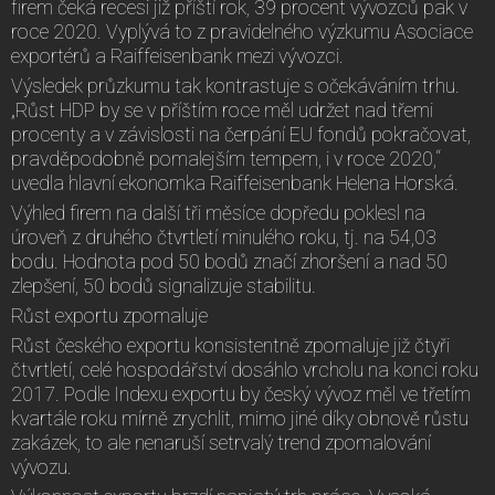
firem čeká recesi již příští rok, 39 procent vývozců pak v
roce 2020. Vyplývá to z pravidelného výzkumu Asociace
exportérů a Raiffeisenbank mezi vývozci.
Výsledek průzkumu tak kontrastuje s očekáváním trhu.
„Růst HDP by se v příštím roce měl udržet nad třemi
procenty a v závislosti na čerpání EU fondů pokračovat,
pravděpodobně pomalejším tempem, i v roce 2020,“
uvedla hlavní ekonomka Raiffeisenbank Helena Horská.
Výhled firem na další tři měsíce dopředu poklesl na
úroveň z druhého čtvrtletí minulého roku, tj. na 54,03
bodu. Hodnota pod 50 bodů značí zhoršení a nad 50
zlepšení, 50 bodů signalizuje stabilitu.
Růst exportu zpomaluje
Růst českého exportu konsistentně zpomaluje již čtyři
čtvrtletí, celé hospodářství dosáhlo vrcholu na konci roku
2017. Podle Indexu exportu by český vývoz měl ve třetím
kvartále roku mírně zrychlit, mimo jiné díky obnově růstu
zakázek, to ale nenaruší setrvalý trend zpomalování
vývozu.