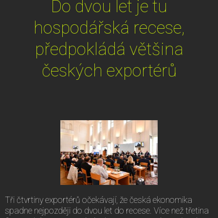
Do dvou let je tu
hospodářská recese,
předpokládá většina
českých exportérů
Tři čtvrtiny exportérů očekávají, že česká ekonomika
spadne nejpozději do dvou let do recese. Více než třetina