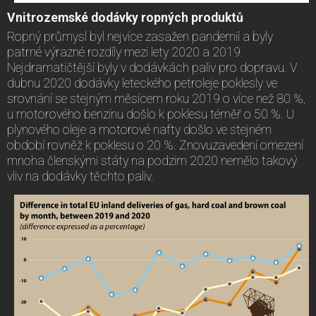
Vnitrozemské dodávky ropných produktů
Ropný průmysl byl nejvíce zasažen pandemií a byly
patrné výrazné rozdíly mezi lety 2020 a 2019.
Nejdramatičtější byly v dodávkách paliv pro dopravu. V
dubnu 2020 dodávky leteckého petroleje poklesly ve
srovnání se stejným měsícem roku 2019 o více než 80 %,
u motorového benzínu došlo k poklesu téměř o 50 %. U
plynového oleje a motorové nafty došlo ve stejném
období rovněž k poklesu o 20 %. Znovuzavedení omezení
mnoha členskými státy na podzim 2020 nemělo takový
vliv na dodávky těchto paliv.