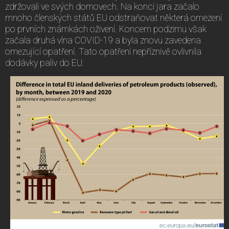
zdržovali ve svých domovech. Na konci jara začalo
mnoho členských států EU odstraňovat některá omezení
po prvních známkách oživení. Koncem podzimu však
začala druhá vlna COVID-19 a byla znovu zavedena
omezující opatření. Tato opatření nepříznivě ovlivnila
dodávky paliv do EU.