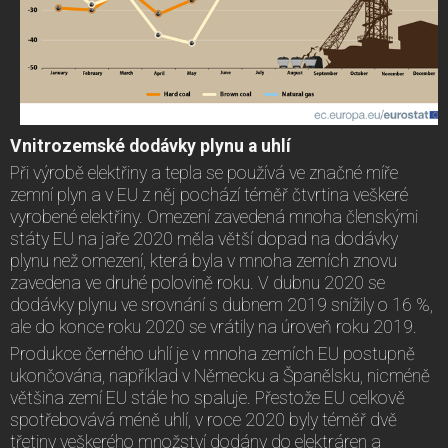
Vnitrozemské dodávky plynu a uhlí
Při výrobě elektřiny a tepla se používá ve značné míře
zemní plyn a v EU z něj pochází téměř čtvrtina veškeré
vyrobené elektřiny. Omezení zavedená mnoha členskými
státy EU na jaře 2020 měla větší dopad na dodávky
plynu než omezení, která byla v mnoha zemích znovu
zavedena ve druhé polovině roku. V dubnu 2020 se
dodávky plynu ve srovnání s dubnem 2019 snížily o 16 %,
ale do konce roku 2020 se vrátily na úroveň roku 2019.
Produkce černého uhlí je v mnoha zemích EU postupně
ukončována, například v Německu a Španělsku, nicméně
většina zemí EU stále ho spaluje. Přestože EU celkově
spotřebovává méně uhlí, v roce 2020 byly téměř dvě
třetiny veškerého množství dodány do elektráren a