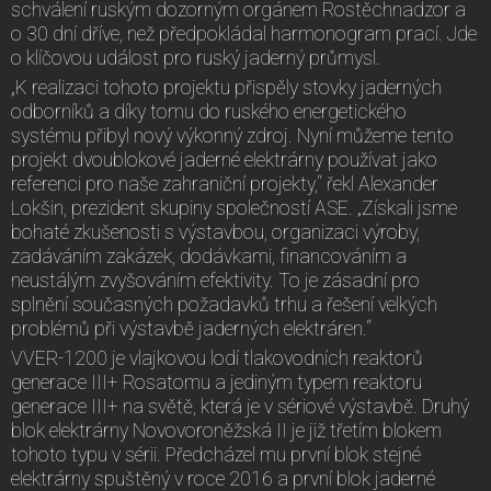
schválení ruským dozorným orgánem Rostěchnadzor a
o 30 dní dříve, než předpokládal harmonogram prací. Jde
o klíčovou událost pro ruský jaderný průmysl.
„K realizaci tohoto projektu přispěly stovky jaderných
odborníků a díky tomu do ruského energetického
systému přibyl nový výkonný zdroj. Nyní můžeme tento
projekt dvoublokové jaderné elektrárny používat jako
referenci pro naše zahraniční projekty,“ řekl Alexander
Lokšin, prezident skupiny společností ASE. „Získali jsme
bohaté zkušenosti s výstavbou, organizaci výroby,
zadáváním zakázek, dodávkami, financováním a
neustálým zvyšováním efektivity. To je zásadní pro
splnění současných požadavků trhu a řešení velkých
problémů při výstavbě jaderných elektráren.“
VVER-1200 je vlajkovou lodí tlakovodních reaktorů
generace III+ Rosatomu a jediným typem reaktoru
generace III+ na světě, která je v sériové výstavbě. Druhý
blok elektrárny Novovoroněžská II je již třetím blokem
tohoto typu v sérii. Předcházel mu první blok stejné
elektrárny spuštěný v roce 2016 a první blok jaderné