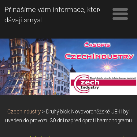
Přinášíme vám informace, které
dávají smysl
CzechIndustry
>
Druhý blok Novovoroněžské JE-II byl
uveden do provozu 30 dní napřed oproti harmonogramu