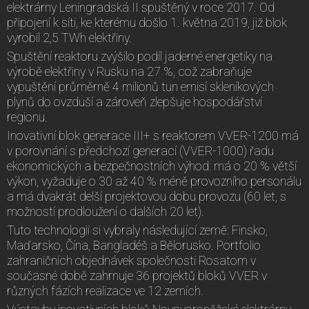
elektrárny Leningradská II spuštěný v roce 2017. Od
připojení k síti, ke kterému došlo 1. května 2019, již blok
vyrobil 2,5 TWh elektřiny.
Spuštění reaktoru zvýšilo podíl jaderné energetiky na
výrobě elektřiny v Rusku na 27 %, což zabraňuje
vypuštění průměrně 4 milionů tun emisí skleníkových
plynů do ovzduší a zároveň zlepšuje hospodářství
regionu.
Inovativní blok generace III+ s reaktorem VVER-1200 má
v porovnání s předchozí generací (VVER-1000) řadu
ekonomických a bezpečnostních výhod: má o 20 % větší
výkon, vyžaduje o 30 až 40 % méně provozního personálu
a má dvakrát delší projektovou dobu provozu (60 let, s
možností prodloužení o dalších 20 let).
Tuto technologii si vybraly následující země: Finsko,
Maďarsko, Čína, Bangladéš a Bělorusko. Portfolio
zahraničních objednávek společnosti Rosatom v
současné době zahrnuje 36 projektů bloků VVER v
různých fázích realizace ve 12 zemích.