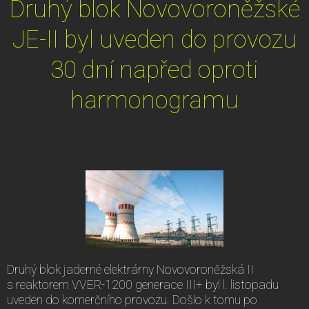
Druhý blok Novovoroněžské
JE-II byl uveden do provozu
30 dní napřed oproti
harmonogramu
Druhý blok jaderné elektrárny Novovoroněžská II
s reaktorem VVER-1200 generace III+ byl l. listopadu
uveden do komerčního provozu. Došlo k tomu po