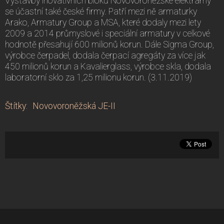
Výstavby inovativních bloků Novovoroněžské elektrárny
se účastní také české firmy. Patří mezi ně armaturky
Arako, Armatury Group a MSA, které dodaly mezi lety
2009 a 2014 průmyslové i speciální armatury v celkové
hodnotě přesahují 600 milionů korun. Dále Sigma Group,
výrobce čerpadel, dodala čerpací agregáty za více jak
450 milionů korun a Kavalierglass, výrobce skla, dodala
laboratorní sklo za 1,25 milionu korun. (3.11.2019)
Štítky
:
Novovoroněžská JE-II