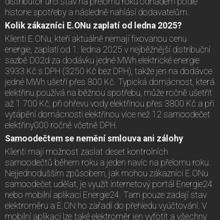
distributor určí stav na přelomu roku odhadem podle
historie spotřeby a následně nahlásí dodavatelům.
Kolik zákazníci E.ONu zaplatí od ledna 2025?
Klienti E.ONu, kteří aktuálně nemají fixovanou cenu
energie, zaplatí od 1. ledna 2025 v nejběžnější distribuční
sazbě D02d za dodávku jedné MWh elektrické energie
3933 Kč s DPH (3250 Kč bez DPH), takže jen na dodávce
jedné MWh ušetří přes 800 Kč. Typická domácnost, která
elektřinu používá na běžnou spotřebu, může ročně ušetřit
až 1 700 Kč, při ohřevu vody elektřinou přes 3800 Kč a při
vytápění domácnosti elektřinou více než 12 samoodečet
elektřiny000 ročně včetně DPH.
Samoodečtem se nemění smlouva ani zálohy
Klienti mají možnost zaslat deset kontrolních
samoodečtů během roku a jeden navíc na přelomu roku.
Nejjednodušším způsobem, jak mohou zákazníci E.ONu
samoodečet udělat, je využít internetový portál Energie24
nebo mobilní aplikaci Energie24. Tam pouze zadají stav
elektroměru a E.ON ho zařadí do přehledu vyúčtování. V
mobilní aplikaci lze také elektroměr jen vyfotit a všechny