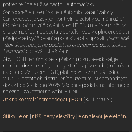
potřebné údaje už se načtou automaticky.
Samoodečtem se nijak nemění smlouva ani zálohy.
Samoodečet je vždy jen kontrolní a zálohy se mění až při
řádném ročním zúčtování. Klienti E.ONu mají ale možnost
si s pomocí samoodečtu v portále nebo v aplikaci udělat i
předpoklad vyúčtování a poté si zálohy upravit.
„Nicméně
vždy doporučujeme počkat na pravidelnou periodickou
fakturaci,“
dodává Lukáš Paur.
Aby E.ON klientům stav k přelomu roku zaevidoval, je
nutné dodržet termíny. Pro ty, kteří mají své odběrné místo
na distribuční území EG.D, platí mezní termín 29. ledna
2025. Z ostatních distribučních území musí samoodečet
dorazit do 27. ledna 2025. Všechny podstatné informace
naleznou zákazníci na webu E.ONu.
Jak na kontrolní samoodečet | E.ON
(30.12.2024)
Štítky
:
e.on
|
nižší ceny elektřiny
|
e.on zlevňuje elektřinu