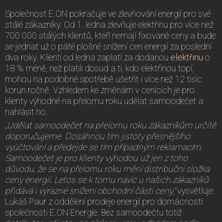
Společnost E.ON pokračuje ve zlevňování energií pro své
stálé zákazníky. Od 1. ledna zlevňuje elektřinu pro více než
700 000 stálých klientů, kteří nemají fixované ceny a bude
se jednat už o páté plošné snížení cen energií za poslední
dva roky. Klienti od ledna zaplatí za dodanou
elektřinu
o
18 % méně, než platili dosud a ti, kdo elektřinou topí,
mohou na podobné spotřebě ušetřit i více než 12 tisíc
korun ročně. Vzhledem ke změnám v cenících je pro
klienty výhodné na přelomu roku udělat samoodečet a
nahlásit ho.
„Udělat samoodečet na přelomu roku zákazníkům určitě
doporučujeme. Dosáhnou tím jistoty přesnějšího
vyúčtování a předejde se tím případným reklamacím.
Samoodečet je pro klienty výhodou už jen z toho
důvodu, že se na přelomu roku mění distribuční složka
ceny energií. Letos se k tomu navíc u našich zákazníků
přidává i výrazné snížení obchodní části ceny,“
vysvětluje
Lukáš Paur z oddělení prodeje energií pro domácnosti
společnosti E.ON Energie. Bez samoodečtu totiž