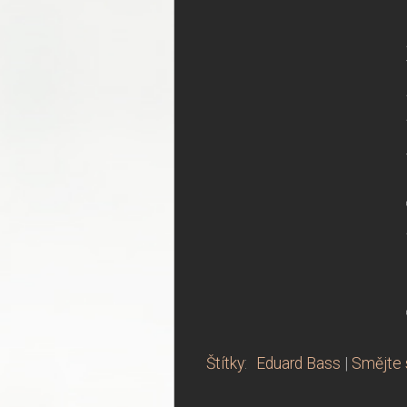
Štítky
:
Eduard Bass
|
Smějte 