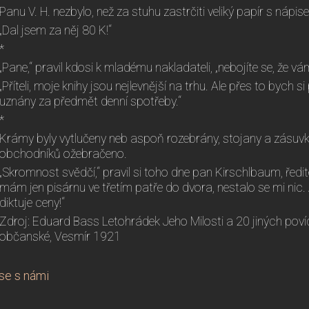
Panu V. H. nezbylo, než za stuhu zastrčiti veliký papír s nápis
„Dal jsem za něj 80 K!“
*
„Pane,“ pravil kdosi k mladému nakladateli, „nebojíte se, že v
„Příteli, moje knihy jsou nejlevnější na trhu. Ale přes to bych si
uznány za předmět denní spotřeby.“
*
Krámy byly vytlučeny neb aspoň rozebrány, stojany a zásuv
obchodníků ožebračeno.
„Skromnost svědčí,“ pravil si toho dne pan Kirschlbaum, ředite
mám jen pisárnu ve třetím patře do dvora, nestalo se mi nic. 
diktuje ceny!“
Zdroj: Eduard Bass Letohrádek Jeho Milosti a 20 jiných povíd
občanské, Vesmír 1921
se s námi