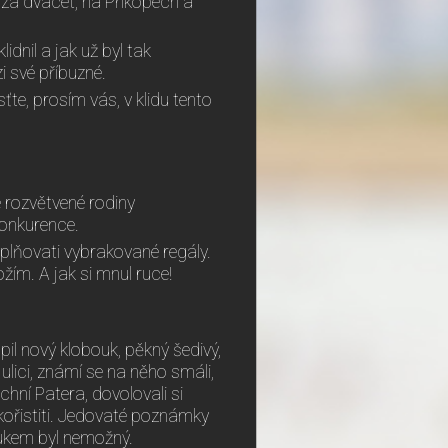
 za dvacet, na Příkopech a
idnil a jak už byl tak
zi své příbuzné.
usťte, prosím vás, v klidu tento
é rozvětvené rodiny
konkurence.
yplňovati vybrakované regály.
ím. A jak si mnul ruce!
il nový klobouk, pěkný šedivý,
 ulici, známí se na něho smáli,
chní Patera, dovolovali si
kořistiti. Jedovaté poznámky
oukem byl nemožný.