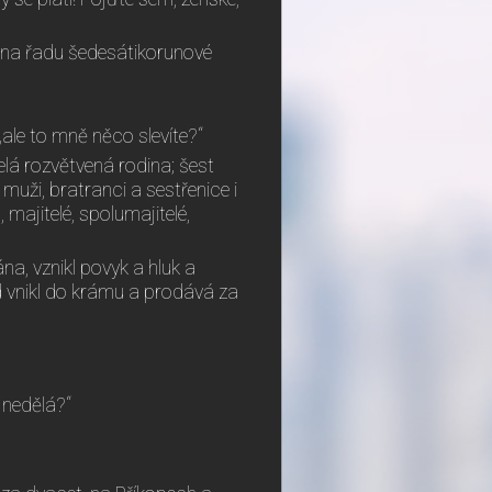
 na řadu šedesátikorunové
 „ale to mně něco slevíte?“
elá rozvětvená rodina; šest
 muži, bratranci a sestřenice i
majitelé, spolumajitelé,
ána, vznikl povyk a hluk a
id vnikl do krámu a prodává za
c nedělá?“