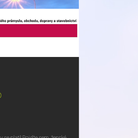
o
y se platí! Pojďte sem, ženské,