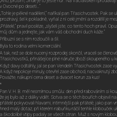
„Ano, prosím, Jinde je to ještě hůř. Na Václavském prodávají
v Ovocné po deseti…“
„Tohle je pěkné nadělení,“ naříkal pan Třasichvostek. Pak se ukl
prozíravý, šel k pokladně, vyňal z ní celé jmění a rozdělil je me
„Přátelé,“ pravil posléze, „slyšeli jste, co tento hoch pravil. Op
můj dům a jednejte, jak vám váš obchodní duch káže.“
Příbuzní se s ním rozloučili a šli.
Byla to rodina velmi komerciální.
A tak, než se dole nucený rozprodej skončil, vraceli se členov
Třasichovstků, přinášejíce plné náruče zboží skoupeného u 
Když davy odtáhly, jal se pan Vendelín Třasichvostek zase v
A když nepokoje minuly, otevřel zase obchod, nacvaknutý zbož
Považte, nákupní cena deset a dvacet korun za kus!
*
Pan V. H. B. měl nesmírnou smůlu: den před rabováním si koup
že jej bylo až z dálky vidět. Sotva se o těch bouřích objevil na
přátelé pokyvovali hlavami, intimnější pak přátelé, jako pan vr
hned malý dotaz, při kterém rabuňku ráčil tenhle klobouček u
a škodolibé vtipy padaly se všech stran. Muž s novým klob