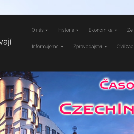
O nás
Historie
Ekonomika
Ze 
vají
Informujeme
Zpravodajství
Civiliza