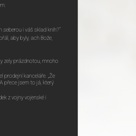
em:
ám seberou i váš sklad knih?“
 přál, aby byly, ach Bože,
ky zely prázdnotou, mnoho
l prodejní kanceláře. „Že
A přece jsem to já, který
ek z vojny vojenské i