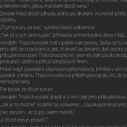
a řekněte nám, jakou má které zboží cenu.“
Ženské hned zboží odhady, jedno po druhém. Konečně přišly
zástěry.
„Čtyři koruny za kus,“ vykřikla hlavní odbornice.
„Tak já si jich vezmu pět,“ přihlásila se hned jedna žena z lidu,
Vendelín Třasichvostek měl v pátek narozeniny. Sešla se tu c
jeho dětí se snachami a zeti, tři bratří se ženami, dvě sestry s
příbuzenstvo paní Třasichvostkové, vesměs lidé od obchodu, 
prokuristi, účetní a příručí pražských firem.
Právě když zasedali k slavnostní přesnídávce, břinkla v ulici r
učedník z krámu Třasichvostkova přiběhl principálu říci, že l
nemožné ceny.
Pár botek za třicet korun!
Vendelín Třasichvostek zbledl a s ním celé jeho příbuzenstvo.
„Jak je to možné!“ rozkřikl se oslavenec, „copak policie prani
„Nic, prosím. Je to po celém městě.“
„A třicet korun, pravíš?“