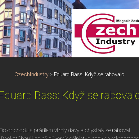
CzechIndustry
>
Eduard Bass: Když se rabovalo
Eduard Bass: Když se raboval
Do obchodu s prádlem vtrhly davy a chystaly se rabovat.
„Počkat!“ houkl na ně důvěrník dělnictva, tady se nekrade; tad