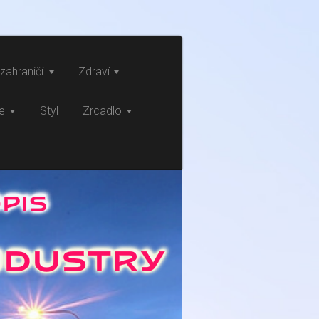
zahraničí
Zdraví
ce
Styl
Zrcadlo