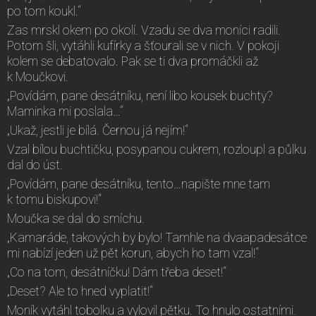
po tom koukl.“
Zas mrskl okem po okolí. Vzadu se dva moníci radili.
Potom šli, vytáhli kufírky a šťourali se v nich. V pokoji
kolem se debatovalo. Pak se ti dva promáčkli až
k Moučkovi.
„Povídám, pane desátníku, není libo kousek buchty?
Maminka mi poslala…“
„Ukaž, jestli je bílá. Černou já nejím!“
Vzal bílou buchtičku, posypanou cukrem, rozloupl a půlku
dal do úst.
„Povídám, pane desátníku, tento…napište mne tam
k tomu biskupovi!“
Moučka se dal do smíchu.
„Kamaráde, takových by bylo! Tamhle na dvaapadesátce
mi nabízí jeden už pět korun, abych ho tam vzal!“
„Co na tom, desátníčku! Dám třeba deset!“
„Deset? Ale to hned vyplatit!“
Moník vytáhl tobolku a vylovil pětku. To hnulo ostatními.