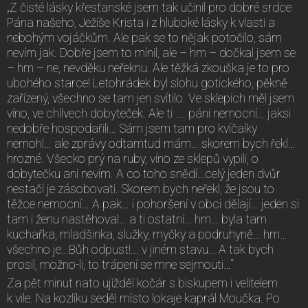
„Z čisté lásky křesťanské jsem tak učinil pro dobré srdce
Pána našeho, Ježíše Krista i z hluboké lásky k vlasti a
nebohým vojáčkům. Ale pak se to nějak potočilo, sám
nevím jak. Dobře jsem to mínil, ale – hm – dočkal jsem se
– hm – ne, nevděku neřeknu. Ale těžká zkouška je to pro
ubohého starce! Letohrádek byl slohu gotického, pěkně
zařízený, všechno se tam jen svítilo. Ve sklepích měl jsem
víno, ve chlívech dobyteček. Ale ti …. páni nemocní… jaksi
nedobře hospodařili… Sám jsem tam pro kvíčalky
nemohl… ale zprávy odtamtud mám… skorem bych řekl…
hrozné. Všecko prý na ruby, víno ze sklepů vypili, o
dobytečku ani nevím. A co toho snědí…celý jeden dvůr
nestačí je zásobovati. Skorem bych neřekl, že jsou to
těžce nemocní… A pak… i pohoršení v obci dělají… jeden si
tam i ženu nastěhoval… a ti ostatní… hm… byla tam
kuchařka, mladšinka, služky, myčky a podruhyně… hm…
všechno je…Bůh odpust!... v jiném stavu… A tak bych
prosil, možno-li, to trápení se mne sejmouti…“
Za pět minut nato ujížděl kočár s biskupem i velitelem
k vile. Na kozlíku seděl místo lokaje kaprál Moučka. Po