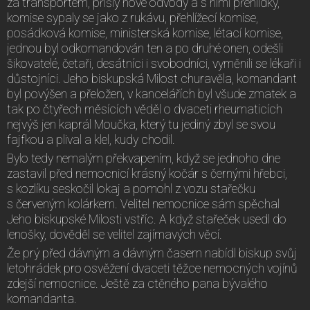
za transportem, přišly nové odvody a s nimi přehlídky,
komise sypaly se jako z rukávu, přehlížecí komise,
posádková komise, ministerská komise, létací komise,
jednou byl odkomandován ten a po druhé onen, odešli
šikovatelé, četaři, desátníci i svobodníci, vyměnili se lékaři i
důstojníci. Jeho biskupská Milost churavěla, komandant
byl povýšen a přeložen, v kancelářích byl všude zmatek a
tak po čtyřech měsících věděl o dvaceti rheumaticích
nejvýš jen kaprál Moučka, který tu jediný zbyl se svou
fajfkou a plival a klel, kudy chodil.
Bylo tedy nemalým překvapením, když se jednoho dne
zastavil před nemocnicí krásný kočár s černými hřebci,
s kozlíku seskočil lokaj a pomohl z vozu stařečku
s červeným kolárkem. Velitel nemocnice sám spěchal
Jeho biskupské Milosti vstříc. A když stařeček usedl do
lenošky, dověděl se velitel zajímavých věcí.
Že prý před dávným a dávným časem nabídl biskup svůj
letohrádek pro osvěžení dvaceti těžce nemocných vojínů
zdejší nemocnice. Ještě za ctěného pana bývalého
komandanta.