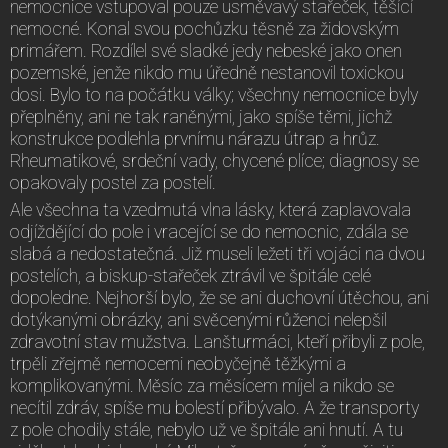
nemocnice vstupoval pouze usměvavý stařeček, těšící
nemocné. Konal svou pochůzku těsně za židovským
primářem. Rozdílel své sladké jedy nebeské jako onen
pozemské, jenže nikdo mu úředně nestanovil toxickou
dosi. Bylo to na počátku války; všechny nemocnice byly
přeplněny, ani ne tak raněnými, jako spíše těmi, jichž
konstrukce podlehla prvnímu nárazu útrap a hrůz.
Rheumatikové, srdeční vady, chycené plíce; diagnosy se
opakovaly postel za postelí.
Ale všechna ta vzedmutá vlna lásky, která zaplavovala
odjíždějící do pole i vracející se do nemocnic, zdála se
slabá a nedostatečná. Již museli ležeti tři vojáci na dvou
postelích, a biskup-stařeček ztrávil ve špitále celé
dopoledne. Nejhorší bylo, že se ani duchovní útěchou, ani
dotýkanými obrázky, ani svěcenými růženci nelepšil
zdravotní stav mužstva. Lanšturmáci, kteří přibyli z pole,
trpěli zřejmě nemocemi neobyčejně těžkými a
komplikovanými. Měsíc za měsícem míjel a nikdo se
necítil zdráv, spíše mu bolestí přibývalo. A že transporty
z pole chodily stále, nebylo už ve špitále ani hnutí. A tu