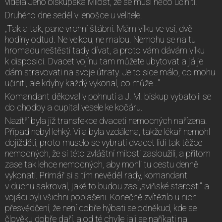
viděla Jeho biskupská Milost, že se musí něco učiniti.
Druhého dne seděl v lenošce u velitele.
„Tak a tak, pane vrchní štábní. Mám vilku ve vsi, dvě
hodiny odtud. Ne velkou, ne malou. Nemohu se na tu
hromadu neštěstí tady dívat, a proto vám dávám vilku
k disposici. Dvacet vojínu tam můžete ubytovat a já je
dám stravovati na svoje útraty. Je to sice málo, co mohu
učiniti, ale kdyby každý vykonal, co může…“
Komandant děkoval v pohnutí a J. M. biskup vybatolil se
do chodby a cupital vesele ke kočáru.
Nazítří byla již transfekce dvaceti nemocných nařízena.
Případ nebyl lehký. Vila byla vzdálena, takže lékař nemohl
dojížděti; proto muselo se vybrati dvacet lidí tak těžce
nemocných, že si této zvláštní milosti zasloužili, a přitom
zase tak lehce nemocných, aby mohli tu cestu denně
vykonati. Primář si s tím nevěděl rady, komandant
v duchu sakroval, jaké to budou zas „sviňské starosti“ a
vojáci byli všichni poplašeni. Konečně zvítězilo u nich
přesvědčení, že není dobře hýbati se odněkud, kde se
člověku dobře daří, a od té chvíle jali se naříkati na