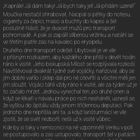
„Kaprále! Já dám taky! Já bych taky jel! Já přidám uzené!“
Moučka nestačil shrabovat. Nacpal si pětky do notesu,
cigarety za čepici, maso a buchty do kapes a šel
poslušně hlásit, že je dvacet mužů pro transport
pohromadě. A pak si zapálil slíbenou viržínku a natáhl se
ve třetím patře zas na kavalec po erysipelu.
Druhého dne transport odešel. Ubytovali je ve vile
s přísným rozkazem, aby každého dne přišli v devět hodin
ráno k visitě. Jeho biskupská Milost se rozplývala rozkoší.
Navštěvoval dvakrát týdně své vojáčky, nařizoval, aby se
jim dobře vařilo i sklep dal pro ně otevříti a všichni měli jen
jim sloužit. Vojáci táhli vždy ráno k visitě, ale za týden už je
to začalo mrzet. Jednou vynechal ten, po druhé onen a
když se lékaři v návalu práce po nich nesháněli, usnesli se,
že vyšlou do špitálu vždy jenom tříčlennou deputaci. Pak
jednoho dne nepřišla ani ta, a když lanšturmáci ve vile
zjistili, že se svět nezbořil, nešli už k visitě vůbec.
Kde by si taky v nemocnici na ně vzpomněli! Venku v poli
se postupovalo a zas ustupovalo, transport šel v patách