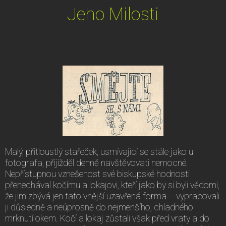
Jeho Milosti
Malý, přitloustlý stařeček, usmívající se stále jako u
fotografa, přijížděl denně navštěvovati nemocné.
Nepřístupnou vznešenost své biskupské hodnosti
přenechával kočímu a lokajovi, kteří jako by si byli vědomi,
že jim zbývá jen tato vnější uzavřená forma – vypracovali
ji důsledně a neúprosně do nejmenšího, chladného
mrknutí okem. Kočí a lokaj zůstali však před vraty a do