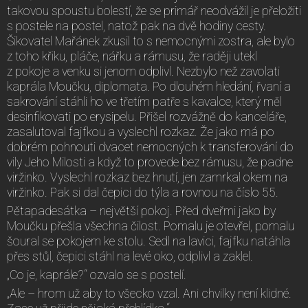
takovou spoustu bolestí, že se primář neodvážil je přeložiti
s postele na postel, natož pak na dvě hodiny cesty.
Šikovatel Mařánek zkusil to s nemocnými zostra, ale bylo
z toho křiku, pláče, nářku a rámusu, že raději utekl
z pokoje a venku si jenom odplivl. Nezbylo než zavolati
kaprála Moučku, diplomata. Po dlouhém hledání, řvaní a
sakrování stáhli ho ve třetím patře s kavalce, který měl
desinfikovati po erysipelu. Přišel rozvážně do kanceláře,
zasalutoval fajfkou a vyslechl rozkaz. Že jako má po
dobrém pohnouti dvacet nemocných k transferování do
vily Jeho Milosti a když to provede bez rámusu, že padne
viržinko. Vyslechl rozkaz bez hnutí, jen zamrkal okem na
viržinko. Pak si dal čepici do týla a rovnou na číslo 55.
Pětapadesátka – největší pokoj. Před dveřmi jako by
Moučku přešla všechna čilost. Pomalu je otevřel, pomalu
šoural se pokojem ke stolu. Sedl na lavici, fajfku natáhla
přes stůl, čepici stáhl na levé oko, odplivl a zaklel.
„Co je, kaprále?“ ozvalo se s postelí.
„Ale – hrom už aby to všecko vzal. Ani chvilky není klidné.