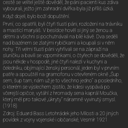
cestě se velitel ještě dověděl, že páni pacienti kus zdiva
vybourali, ježto jim zahradní dvířka byla již příliš úzká.
Když dojeli, bylo boží dopuštění.
První, co spatřili, byli čtyři tlustí páni, rozložení na trávníku
a mastící maryáš. V besídce hověl si jiný se ženou a
dětmi a všichni si pochutnávali na bílé kávě. Dva seděli
nad bazénem se zlatými rybičkami a koupali si v něm
nohy. Tři velmi tlustí páni vyhřívali se na zápraží na
sluníčku a bavili se vzpomínkami, o čtyřech se dověděli, že
jsou někde v hospodě, jiné čtyři nalezli v kuchyni a
čeledníku, objímající ženský personál, jeden byl v prvním
patře a spouštěl na gramofonu v otevřeném okně „Šup
sem, šup tam, nám už je to všechno jedno“ a posledního,
o kterém se výslechem zjistilo, že kdesi vyspává po
včerejší opičce, vytáhl z hromady sena kaprál Moučka,
který měl pro takové „úkryty“ náramně vyvinutý smysl.
(1918)
Zdroj: Eduard Bass Letohrádek jeho Milosti a 20 jiných
povídek z vojny vojenské i občanské, Vesmír 1921