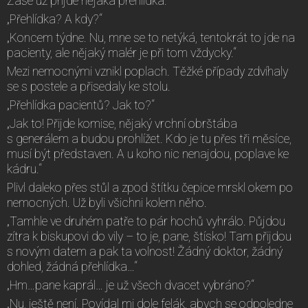
Zase už přijde nějaká přehlídka.“
„Přehlídka? A kdy?“
„Koncem týdne. Nu, mne se to netýká, tentokrát to jde na
pacienty, ale nějaký malér je při tom vždycky.“
Mezi nemocnými vznikl poplach. Těžké případy zdvíhaly
se s postele a přisedaly ke stolu.
„Přehlídka pacientů? Jak to?“
„Jak to! Přijde komise, nějaký vrchní obrštába
s generálem a budou prohlížet. Kdo je tu přes tři měsíce,
musí být představen. A u koho nic nenajdou, poplave ke
kádru.“
Plivl daleko přes stůl a zpod štítku čepice mrskl okem po
nemocných. Už byli všichni kolem něho.
„Tamhle ve druhém patře to pár hochů vyhrálo. Půjdou
zítra k biskupovi do vily – to je, pane, štísko! Tam přijdou
s novým datem a pak ta volnost! Žádný doktor, žádný
dohled, žádná přehlídka…“
„Hm…pane kaprál… je už všech dvacet vybráno?“
„Nu, ještě není. Povídal mi dole felák, abych se odpoledne