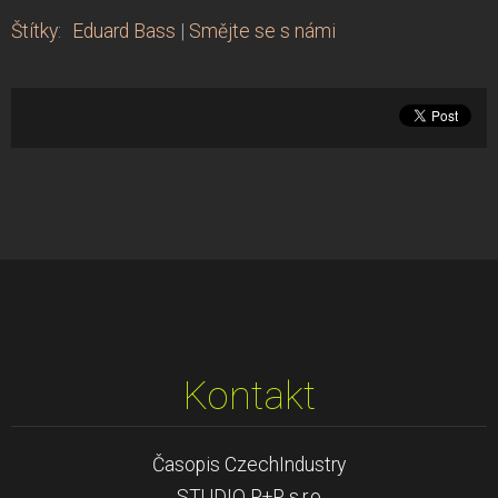
Štítky
:
Eduard Bass
|
Smějte se s námi
Kontakt
Časopis CzechIndustry
STUDIO P+P s.r.o