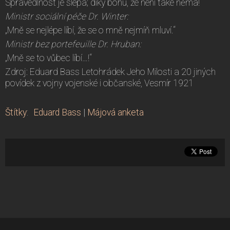
Spravedlnost je slepá; díky bohu, že není také němá!“
Ministr sociální péče Dr. Winter:
„Mně se nejlépe líbí, že se o mně nejmíň mluví.“
Ministr bez portefeuille Dr. Hruban:
„Mně se to vůbec líbí…!“
Zdroj: Eduard Bass Letohrádek Jeho Milosti a 20 jiných
povídek z vojny vojenské i občanské, Vesmír 1921
Štítky
:
Eduard Bass
|
Májová anketa