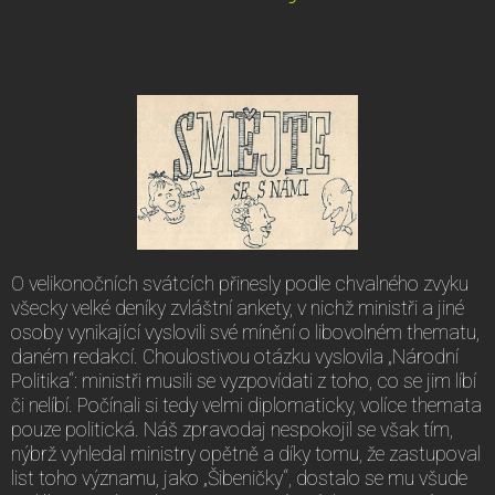
O velikonočních svátcích přinesly podle chvalného zvyku
všecky velké deníky zvláštní ankety, v nichž ministři a jiné
osoby vynikající vyslovili své mínění o libovolném thematu,
daném redakcí. Choulostivou otázku vyslovila „Národní
Politika“: ministři musili se vyzpovídati z toho, co se jim líbí
či nelíbí. Počínali si tedy velmi diplomaticky, volíce themata
pouze politická. Náš zpravodaj nespokojil se však tím,
nýbrž vyhledal ministry opětně a díky tomu, že zastupoval
list toho významu, jako „Šibeničky“, dostalo se mu všude