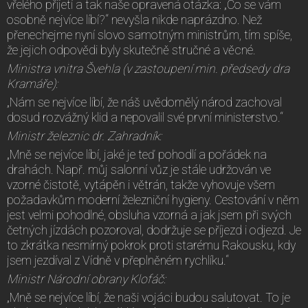
vřelého přijetí a tak naše opravená otázka: „Co se vám
osobně nejvíce líbí?“ nevyšla nikde naprázdno. Než
přenechejme nyní slovo samotným ministrům, tím spíše,
že jejich odpovědi byly skutečně stručné a věcné.
Ministra vnitra Švehla (v zastoupení min. předsedy dra
Kramáře):
„Nám se nejvíce líbí, že náš uvědomělý národ zachoval
dosud rozvážný klid a nepovalil své první ministerstvo.“
Ministr železnic dr. Zahradník:
„Mně se nejvíce líbí, jaké je teď pohodlí a pořádek na
drahách. Např. můj salonní vůz je stále udržován ve
vzorné čistotě, vytápěn i větrán, takže vyhovuje všem
požadavkům moderní železniční hygieny. Cestování v něm
jest velmi pohodlné, obsluha vzorná a jak jsem při svých
četných jízdách pozoroval, dodržuje se příjezd i odjezd. Je
to zkrátka nesmírný pokrok proti starému Rakousku, kdy
jsem jezdíval z Vídně v přeplněném rychlíku.“
Ministr Národní obrany Klofáč:
„Mně se nejvíce líbí, že naši vojáci budou salutovat. To je