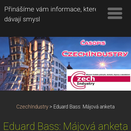
Přinášíme vám informace, které
dávají smysl
CzechIndustry
>
Eduard Bass: Májová anketa
Eduard Bass: Májová anketa