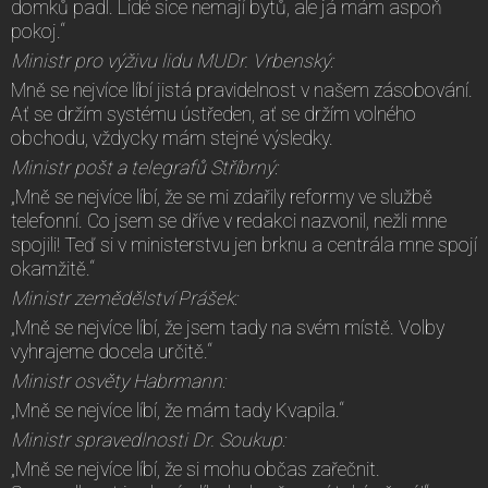
domků padl. Lidé sice nemají bytů, ale já mám aspoň
pokoj.“
Ministr pro výživu lidu MUDr. Vrbenský:
Mně se nejvíce líbí jistá pravidelnost v našem zásobování.
Ať se držím systému ústředen, ať se držím volného
obchodu, vždycky mám stejné výsledky.
Ministr pošt a telegrafů Stříbrný:
„Mně se nejvíce líbí, že se mi zdařily reformy ve službě
telefonní. Co jsem se dříve v redakci nazvonil, nežli mne
spojili! Teď si v ministerstvu jen brknu a centrála mne spojí
okamžitě.“
Ministr zemědělství Prášek:
„Mně se nejvíce líbí, že jsem tady na svém místě. Volby
vyhrajeme docela určitě.“
Ministr osvěty Habrmann:
„Mně se nejvíce líbí, že mám tady Kvapila.“
Ministr spravedlnosti Dr. Soukup:
„Mně se nejvíce líbí, že si mohu občas zařečnit.