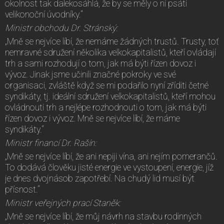
okolnost tak dalekosáhlá, že by se měly o ní psáti
velikonoční úvodníky.“
Ministr obchodu Dr. Stránský:
„Mně se nejvíce líbí, že nemáme žádných trustů. Trusty, toť
nemravné sdružení několika velkokapitalistů, kteří ovládají
trh a sami rozhodují o tom, jak má býti řízen dovoz i
vývoz. Jinak jsme učinili značné pokroky ve své
organisaci, zvláště když se mi podařilo nyní zříditi četné
syndikáty, tj. ideální sdružení velkokapitalistů, kteří mohou
ovládnouti trh a nejlépe rozhodnouti o tom, jak má býti
řízen dovoz i vývoz. Mně se nejvíce líbí, že máme
syndikáty.“
Ministr financí Dr. Rašín:
„Mně se nejvíce líbí, že ani nepiji vína, ani nejím pomerančů.
To dodává člověku jisté energie ve vystoupení, energie, jíž
je dnes dvojnásob zapotřebí. Na chudý lid musí být
přísnost.“
Ministr veřejných prací Staněk:
„Mně se nejvíce líbí, že můj návrh na stavbu rodinných