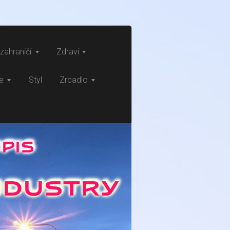
zahraničí
Zdraví
ce
Styl
Zrcadlo