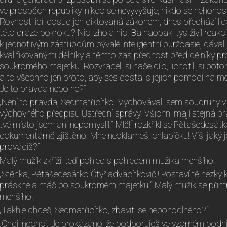
ve prospěch republiky, nikdo se nevyvyšuje, nikdo se nehonos
Rovnost lidí, dosud jen diktovaná zákonem, dnes přechází lide
této dráze pokroku? Nic, zhola nic. Ba naopak: tys živil reakc
k jednotlivým zástupcům bývalé inteligentní buržoasie, dával 
kvalifikovanými dělníky a těmto zas přednost před dělníky pro
soukromého majetku. Rozvracel jsi naše dílo, lichotil jsi p
a to všechno jen proto, aby ses dostal s jejich pomocí na m
Je to pravda nebo ne?“
„Není to pravda, Sedmatřicítko. Vychovával jsem soudruhy v
výchovného předpisu Ústřední správy. Všichni mají stejná pr
tvé místo jsem ani nepomyslil.“ Mlč!“ rozkřikl se Pětašedesátk
dokumentárně zjištěno. Mne neoklameš, chlapíčku! Víš, jaký je
provádíš?“
Malý mužík zkřížil teď pohled s pohledem mužíka menšího.
„Stěnka, Pětašedesátko Čtyřiadvacítkoviči! Postaví tě hezky 
práskne a máš po soukromém majetku!“ Malý mužík se přimrač
menšího.
„Takhle chceš, Sedmatřicítko, zbaviti se nepohodlného?“
„Chci, nechci. Je prokázáno, že podporuješ ve vzorném pod