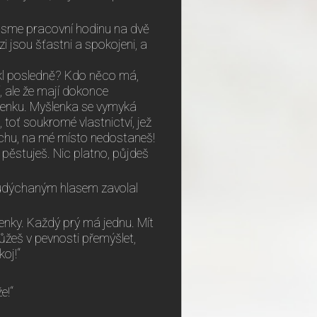
i jsme pracovní hodinu na dvě
zi jsou šťastni a spokojeni, a
 řekl posledně? Kdo něco má,
, ale že mají dokonce
lenku. Myšlenka se vymyká
 toť soukromé vlastnictví, jež
achu, na mé místo nedostaneš!
 pěstuješ. Nic platno, půjdeš
 udýchaným hlasem zavolal
lenky. Každý prý má jednu. Mít
ůžeš v pevnosti přemýšlet,
oj!“
e!“