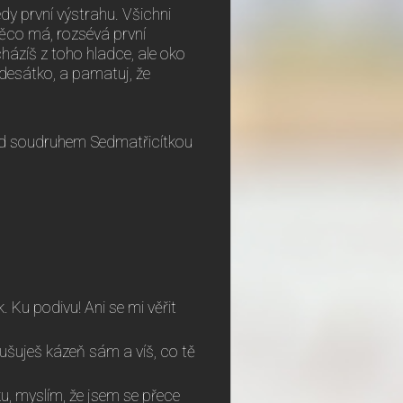
edy první výstrahu. Všichni
 něco má, rozsévá první
házíš z toho hladce, ale oko
desátko, a pamatuj, že
řed soudruhem Sedmatřicítkou
. Ku podivu! Ani se mi věřit
rušuješ kázeň sám a víš, co tě
u, myslím, že jsem se přece