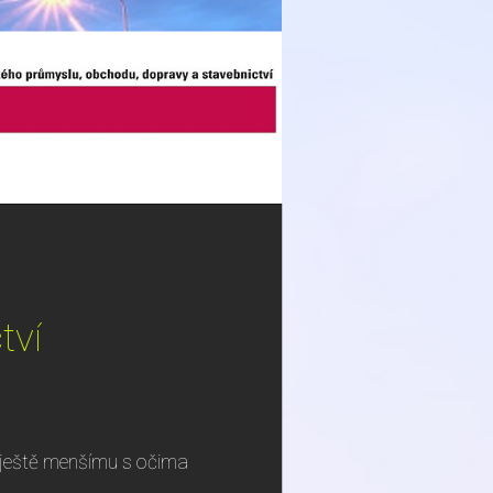
tví
 ještě menšímu s očima