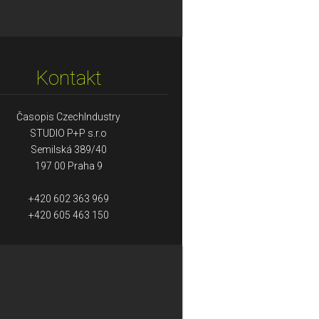
Kontakt
Časopis CzechIndustry
STUDIO P+P s.r.o
Semilská 389/40
197 00 Praha 9
+420 602 363 969
+420 605 463 150