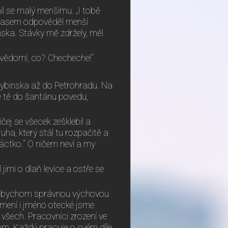
il se malý menšímu. „I tobě
 hlasem odpověděl menší
nska. Stávky mě zdržely, měl
 svědomí, co? Checheche!“
z Rybinska až do Petrohradu. Na
e tě do šantánu povedu,
čej se všecek zešklebil a
ha, který stál tu rozpačitě a
áctko.“ O ničem neví a my
jimi o dlaň levice a ostře se
, abychom správnou výchovou
říjmení i jméno otecké jsme
 všech. Pracovníci zrození ve
nům. Každý pracuje o svém díle