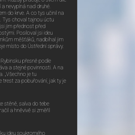
í a nevypíná nad druhé.
m do krve. A co tys učinil na
i. Tys choval tajnou úctu
jsi jim přednost před
stými. Posiloval jsi ideu
otomkům měšťáků, nadbíhal jim
oje místo do Ústřední správy.
 Rybinsku přesně podle
áva a stejné povinnosti. A na
a. „Všechno je tu
 trest za pobuřování, jak ty je
ke stěně, salva do tebe
il a hněvivě si změřil
niku ideu soukromého