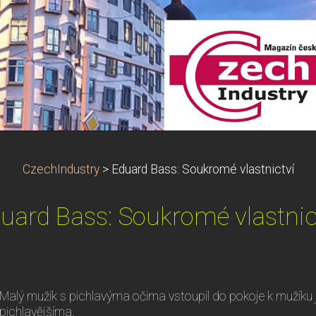
CzechIndustry
>
Eduard Bass: Soukromé vlastnictví
uard Bass: Soukromé vlastnic
Malý mužík s pichlavýma očima vstoupil do pokoje k mužíku
pichlavějšíma.