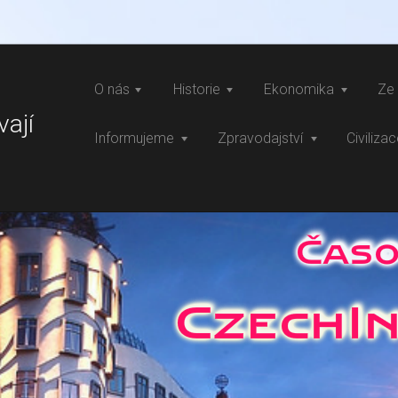
O nás
Historie
Ekonomika
Ze 
vají
Informujeme
Zpravodajství
Civiliza