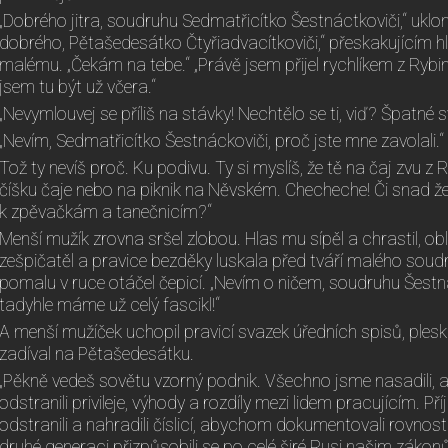
„Dobrého jitra, soudruhu Sedmatřicítko Šestnáctkoviči,“ uklon
dobrého, Pětašedesátko Čtyřiadvacítkoviči,“ přeskakujícím
malému. „Čekám na tebe.“ „Právě jsem přijel rychlíkem z Rybi
jsem tu být už včera.“
„Nevymlouvej se příliš na stávky! Nechtělo se ti, viď? Špatné
„Nevím, Sedmatřicítko Šestnáckoviči, proč jste mne zavolali.“
Tož ty nevíš proč. Ku podivu. Ty si myslíš, že tě na čaj zvu 
číšku čaje nebo na piknik na Něvském. Checheche! Či snad ž
k zpěvačkám a tanečnicím?“
Menší mužík zrovna sršel zlobou. Hlas mu sípěl a chrastil, obli
zešpičatěl a pravice bezděky luskala před tváří malého soudru
pomalu v ruce otáčel čepicí. „Nevím o ničem, soudruhu Šestn
tadyhle máme už celý fascikl!“
A menší mužíček uchopil pravicí svazek úředních spisů, pleskl 
zadíval na Pětašedesátku.
„Pěkně vedeš sovětu vzorný podnik. Všechno jsme nasadili
odstranili privileje, výhody a rozdíly mezi lidem pracujícím. P
odstranili a nahradili číslicí, abychom dokumentovali rovnost
druhé generaci přizpůsobili se po celé širé Rusi našim záko