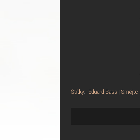
Štítky
:
Eduard Bass
|
Smějte 