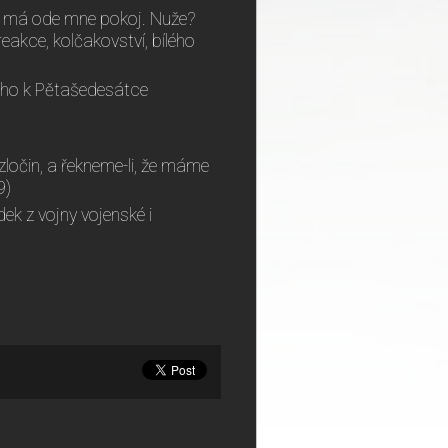
 že má ode mne pokoj. Nuže?
reakce, kolčakovství, bílého
li ho k Pětašedesátce
zločin, a řekneme-li, že máme
9)
ek z vojny vojenské i