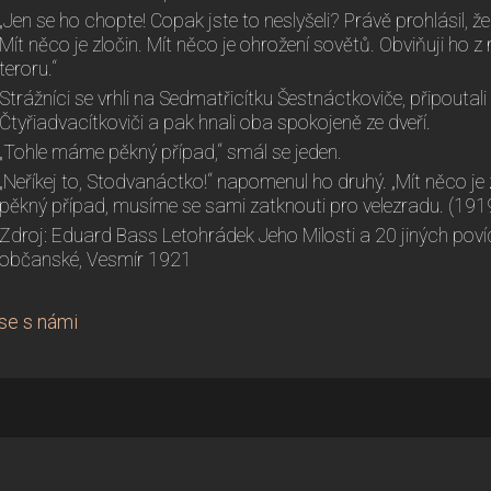
„Jen se ho chopte! Copak jste to neslyšeli? Právě prohlásil,
Mít něco je zločin. Mít něco je ohrožení sovětů. Obviňuji ho z 
teroru.“
Strážníci se vrhli na Sedmatřicítku Šestnáctkoviče, připouta
Čtyřiadvacítkoviči a pak hnali oba spokojeně ze dveří.
„Tohle máme pěkný případ,“ smál se jeden.
„Neříkej to, Stodvanáctko!“ napomenul ho druhý. „Mít něco je 
pěkný případ, musíme se sami zatknouti pro velezradu. (191
Zdroj: Eduard Bass Letohrádek Jeho Milosti a 20 jiných povíd
občanské, Vesmír 1921
se s námi