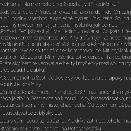
nezklamal! Na mé místo chceš dostat, viď? Reakčníku!“
„Kde vidíš reakci? Pracujeme vzorně jako nikde jinde. Omezil
a půl hodiny. Všechno je společné: bydlení, jídlo, žena. Soudru
pod mým vedením mají jen jednu myšlenku: jak pomoci…“
„Počkat! Teď jsi se chytil! Mají jedinou myšlenku! Co jsem ti
rozsévá seménko protirevoluce. A ty trpíš nejen, že něco mají
myšlenku! Nic není nebezpečnějšího, než když někdo má myš
kontrole. Myšlenka, toť zárodek kontrarevoluce. Mít myšlenku,
stát nemůže zabrat. Mít myšlenku, toť velezrada. Tak se, br
Přátelsky jsem tě varoval a ejhle! ty i myšlenky mezi soudruhy
před soud, holoubku!“
A Sedmatřicítka Šestnáctkovič vykoukl za dveře a sípavým,
soudruhy strážníky.
„Zatkněte tohoto muže. Přiznal se, že šíří mezi soudruhy myš
něco je zločin. Předveďte ho k soudu. A ty, Pětašedesátko, m
dostaneš-li se na mé místo, chachacha! Od tebe mám už pok
Pětašedesátce zablýskly oči.
„Jdu s vámi, soudruzi strážníci. Ale dříve zatkněte tohoto muž
Strážníci se udiveně podívali na Pětašedesátku.