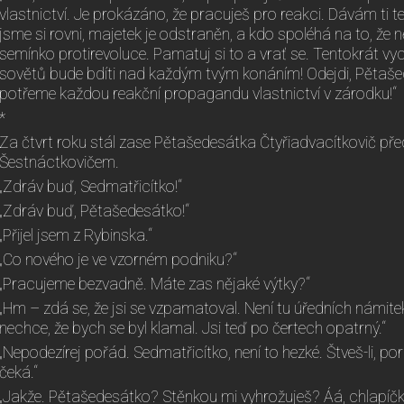
vlastnictví. Je prokázáno, že pracuješ pro reakci. Dávám ti t
jsme si rovni, majetek je odstraněn, a kdo spoléhá na to, že
semínko protirevoluce. Pamatuj si to a vrať se. Tentokrát vyc
sovětů bude bdíti nad každým tvým konáním! Odejdi, Pětaše
potřeme každou reakční propagandu vlastnictví v zárodku!“
*
Za čtvrt roku stál zase Pětašedesátka Čtyřiadvacítkovič p
Šestnáctkovičem.
„Zdráv buď, Sedmatřicítko!“
„Zdráv buď, Pětašedesátko!“
„Přijel jsem z Rybinska.“
„Co nového je ve vzorném podniku?“
„Pracujeme bezvadně. Máte zas nějaké výtky?“
„Hm – zdá se, že jsi se vzpamatoval. Není tu úředních námitek
nechce, že bych se byl klamal. Jsi teď po čertech opatrný.“
„Nepodezírej pořád. Sedmatřicítko, není to hezké. Štveš-li, po
čeká.“
„Jakže. Pětašedesátko? Stěnkou mi vyhrožuješ? Áá, chlapíčk