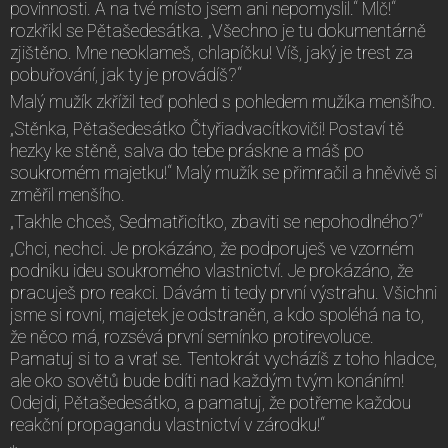
povinnosti. A na tvé místo jsem ani nepomyslil.“ Mlč!“
rozkřikl se Pětašedesátka. „Všechno je tu dokumentárně
zjištěno. Mne neoklameš, chlapíčku! Víš, jaký je trest za
pobuřování, jak ty je provádíš?“
Malý mužík zkřížil teď pohled s pohledem mužíka menšího.
„Stěnka, Pětašedesátko Čtyřiadvacítkoviči! Postaví tě
hezky ke stěně, salva do tebe práskne a máš po
soukromém majetku!“ Malý mužík se přimračil a hněvivě si
změřil menšího.
„Takhle chceš, Sedmatřicítko, zbaviti se nepohodlného?“
„Chci, nechci. Je prokázáno, že podporuješ ve vzorném
podniku ideu soukromého vlastnictví. Je prokázáno, že
pracuješ pro reakci. Dávám ti tedy první výstrahu. Všichni
jsme si rovni, majetek je odstraněn, a kdo spoléhá na to,
že něco má, rozsévá první semínko protirevoluce.
Pamatuj si to a vrať se. Tentokrát vycházíš z toho hladce,
ale oko sovětů bude bdíti nad každým tvým konáním!
Odejdi, Pětašedesátko, a pamatuj, že potřeme každou
reakční propagandu vlastnictví v zárodku!“