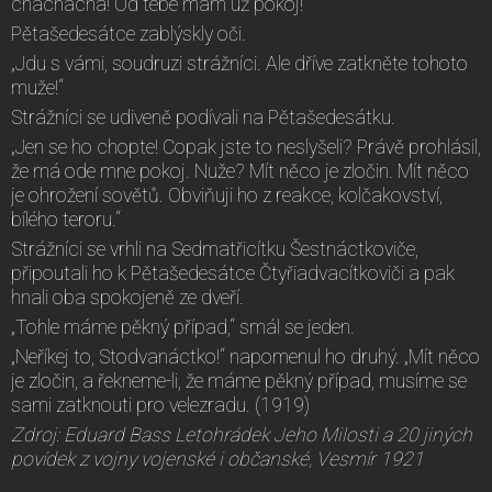
chachacha! Od tebe mám už pokoj!“
Pětašedesátce zablýskly oči.
„Jdu s vámi, soudruzi strážníci. Ale dříve zatkněte tohoto
muže!“
Strážníci se udiveně podívali na Pětašedesátku.
„Jen se ho chopte! Copak jste to neslyšeli? Právě prohlásil,
že má ode mne pokoj. Nuže? Mít něco je zločin. Mít něco
je ohrožení sovětů. Obviňuji ho z reakce, kolčakovství,
bílého teroru.“
Strážníci se vrhli na Sedmatřicítku Šestnáctkoviče,
připoutali ho k Pětašedesátce Čtyřiadvacítkoviči a pak
hnali oba spokojeně ze dveří.
„Tohle máme pěkný případ,“ smál se jeden.
„Neříkej to, Stodvanáctko!“ napomenul ho druhý. „Mít něco
je zločin, a řekneme-li, že máme pěkný případ, musíme se
sami zatknouti pro velezradu. (1919)
Zdroj: Eduard Bass Letohrádek Jeho Milosti a 20 jiných
povídek z vojny vojenské i občanské, Vesmír 1921