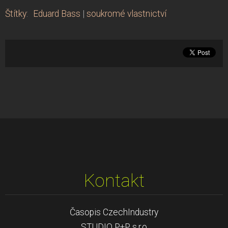
Štítky
:
Eduard Bass
|
soukromé vlastnictví
Kontakt
Časopis CzechIndustry
STUDIO P+P s.r.o