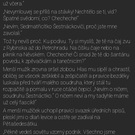
už včera.“
„Nevymlouvej se příliš na stávky! Nechtělo se ti, viď?
Špatné svědomí, co? Checheche!“
„Nevím, Sedmatřicítko Šestnáckoviči, proč jste mne
zavolali.“
Tož ty nevíš proč. Ku podivu. Ty si myslíš, že tě na čaj zvu
z Rybinska až do Petrohradu. Na číšku čaje nebo na
piknik na Něvském. Checheche! Či snad že tě do šantánu
povedu, k zpěvačkám a tanečnicím?“
Menší mužík zrovna sršel zlobou. Hlas mu sípěl a chrastil,
obličej se všecek zešklebil a zešpičatěl a pravice bezděky
luskala před tváří malého soudruha, který stál tu
rozpačitě a pomalu v ruce otáčel čepicí. „Nevím o ničem,
soudruhu Šestnáctko.“ O ničem neví a my tadyhle máme
už celý fascikl!“
A menší mužíček uchopil pravicí svazek úředních spisů,
pleskl jimi o dlaň levice a ostře se zadíval na
Pětašedesátku.
„Pěkně vedeš sovětu vzorný podnik. Všechno jsme