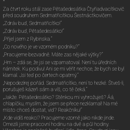
*
Za čtvrt roku stál zase Pětašedesátka Čtyřiadvacítkovič
před soudruhem Sedmatřicítkou Šestnáctkovičem.
„Zdráv buď, Sedmatřicítko!“
„Zdráv buď, Pětašedesátko!“
„Přijel jsem z Rybinska.“
„Co nového je ve vzorném podniku?“
„Pracujeme bezvadně. Máte zas nějaké výtky?“
„Hm – zdá se, že jsi se vzpamatoval. Není tu úředních
námitek. Ku podivu! Ani se mi věřit nechce, že bych se byl
klamal. Jsi teď po čertech opatrný.“
„Nepodezírej pořád. Sedmatřicítko, není to hezké. Štveš-li,
porušuješ kázeň sám a víš, co tě čeká.“
„Jakže. Pětašedesátko? Stěnkou mi vyhrožuješ? Áá,
chlapíčku, myslím, že jsem se přece nezklamal! Na mé
místo chceš dostat, viď? Reakčníku!“
„Kde vidíš reakci? Pracujeme vzorně jako nikde jinde.
Omezili jsme pracovní hodinu na dvě a půl hodiny.