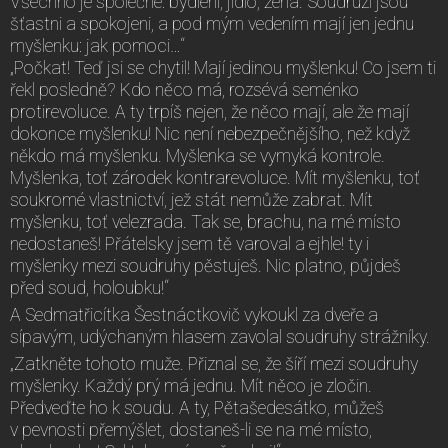
Všechno je společné: bydlení, jídlo, žena. Soudruzi jsou
šťastni a spokojeni, a pod mým vedením mají jen jednu
myšlenku: jak pomoci…“
„Počkat! Teď jsi se chytil! Mají jedinou myšlenku! Co jsem ti
řekl posledně? Kdo něco má, rozsévá seménko
protirevoluce. A ty trpíš nejen, že něco mají, ale že mají
dokonce myšlenku! Nic není nebezpečnějšího, než když
někdo má myšlenku. Myšlenka se vymyká kontrole.
Myšlenka, toť zárodek kontrarevoluce. Mít myšlenku, toť
soukromé vlastnictví, jež stát nemůže zabrat. Mít
myšlenku, toť velezrada. Tak se, brachu, na mé místo
nedostaneš! Přátelsky jsem tě varoval a ejhle! ty i
myšlenky mezi soudruhy pěstuješ. Nic platno, půjdeš
před soud, holoubku!“
A Sedmatřicítka Šestnáctkovič vykoukl za dveře a
sípavým, udýchaným hlasem zavolal soudruhy strážníky.
„Zatkněte tohoto muže. Přiznal se, že šíří mezi soudruhy
myšlenky. Každý prý má jednu. Mít něco je zločin.
Předveďte ho k soudu. A ty, Pětašedesátko, můžeš
v pevnosti přemýšlet, dostaneš-li se na mé místo,