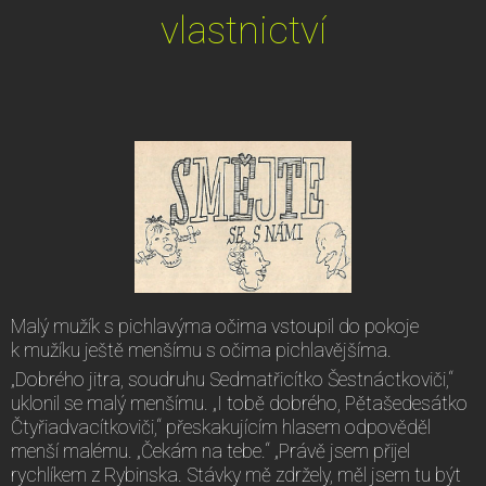
vlastnictví
Malý mužík s pichlavýma očima vstoupil do pokoje
k mužíku ještě menšímu s očima pichlavějšíma.
„Dobrého jitra, soudruhu Sedmatřicítko Šestnáctkoviči,“
uklonil se malý menšímu. „I tobě dobrého, Pětašedesátko
Čtyřiadvacítkoviči,“ přeskakujícím hlasem odpověděl
menší malému. „Čekám na tebe.“ „Právě jsem přijel
rychlíkem z Rybinska. Stávky mě zdržely, měl jsem tu být