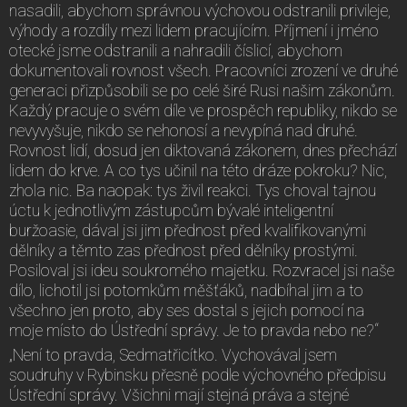
nasadili, abychom správnou výchovou odstranili privileje,
výhody a rozdíly mezi lidem pracujícím. Příjmení i jméno
otecké jsme odstranili a nahradili číslicí, abychom
dokumentovali rovnost všech. Pracovníci zrození ve druhé
generaci přizpůsobili se po celé širé Rusi našim zákonům.
Každý pracuje o svém díle ve prospěch republiky, nikdo se
nevyvyšuje, nikdo se nehonosí a nevypíná nad druhé.
Rovnost lidí, dosud jen diktovaná zákonem, dnes přechází
lidem do krve. A co tys učinil na této dráze pokroku? Nic,
zhola nic. Ba naopak: tys živil reakci. Tys choval tajnou
úctu k jednotlivým zástupcům bývalé inteligentní
buržoasie, dával jsi jim přednost před kvalifikovanými
dělníky a těmto zas přednost před dělníky prostými.
Posiloval jsi ideu soukromého majetku. Rozvracel jsi naše
dílo, lichotil jsi potomkům měšťáků, nadbíhal jim a to
všechno jen proto, aby ses dostal s jejich pomocí na
moje místo do Ústřední správy. Je to pravda nebo ne?“
„Není to pravda, Sedmatřicítko. Vychovával jsem
soudruhy v Rybinsku přesně podle výchovného předpisu
Ústřední správy. Všichni mají stejná práva a stejné