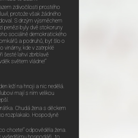
azem zdivočilosti prostého
mluvil, protože však žádného
ožadoval. S drzým výsměchem
ezi penězi byly dvě stokoruny
dnoho sociálně demokratického
 domkářů a podruhů, byť šlo o
 vinárny, kde v zatrpklé
 šesté lahvi zbrblavě
vděk světem vládne!“
en leží na hnoji a nic nedělá.
olubovi mají s ním velikou
epší.
a vrátka. Chudá žena s děckem
ěcko rozplakalo. Hospodyně
 co chcete!“ odpověděla žena.
k vyšedšímu hospodáři, „to