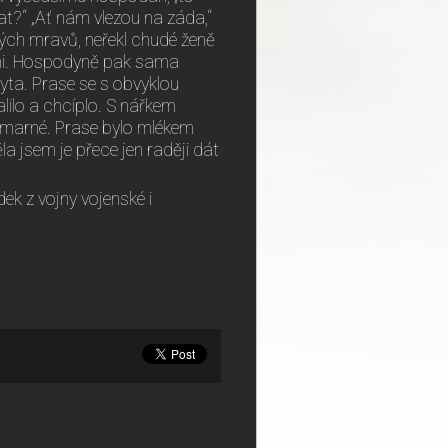
t?“ „Ať nám vlezou na záda,“
mných mravů, neřekl chudé ženě
eřmi. Hospodyně pak sama
yta. Prase se s obvyklou
lilo a chcíplo. S nářkem
o marné. Prase bylo mlékem
a jsem je přece jen raději dát
ek z vojny vojenské i