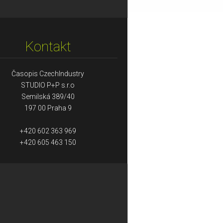
Kontakt
Časopis CzechIndustry
STUDIO P+P s.r.o
Semilská 389/40
197 00 Praha 9
+420 602 363 969
+420 605 463 150