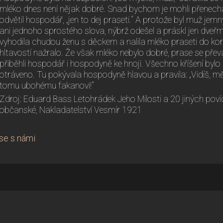
mléko dnes není nějak dobré. Snad bychom je mohli přenecha
odvětil hospodář, „jen to dej praseti.“ A protože byl muž je
ani jednoho sprostého slova, nýbrž odešel a práskl jen dv
vyhodila chudou ženu s děckem a nalila mléko praseti do kor
hltavostí nažralo. Že však mléko nebylo dobré, prase se převa
přiběhli hospodář i hospodyně ke hnoji. Všechno kříšení byl
otráveno. Tu pokývala hospodyně hlavou a pravila: „Vidíš, měl
tomu ubohému fakanovi!“
Zdroj: Eduard Bass Letohrádek Jeho Milosti a 20 jiných povíd
občanské, Nakladatelství Vesmír 1921
se s námi