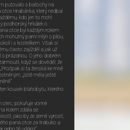
am putovalo s baťochy na
 otce Hrabánka, který nedbal
každému, kdo jen to mohl
lý podhorský hrkálek o
 pana otce byl každým rokem
ch mohutný parní mlýn s pilou,
kolí i s kostelíkem. Však si
ěmu často zajížděl a jak už
il s prázdnou. O jeho dobrém
zarmoutil, když se dověděl, že
„Pročpak si ta ženská ke mně
stněným, „jistě měla ještě
ěnil!“
 ten kousek blahobytu, kterého
an otec, pokuřuje vonné
na kolem zdála se
kočil, jako by ze země vyrostl,
ného pana otce za trabuko a
tek nebo tě udám!“