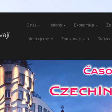
O nás
Historie
Ekonomika
Ze 
vají
Informujeme
Zpravodajství
Civiliza