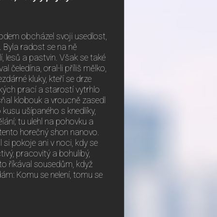
chodem obcházel svoji usedlost,
. Byla radost se na ně
í, lesů a pastvin. Však se také
 čeledína, oral-li příliš mělko,
nezdárné kluky, kteří se drze
kých prací a starostí vytrhlo
 sňal klobouk a vroucně zasedl
 kusu ušípaného s knedlíky,
ání; tu ulehl na pohovku a
 tento horečný shon nanovo.
si pokoje ani v noci, kdy se
tivý, pracovitý a bohulibý,
sto říkával sousedům, když
vídám: Komu se nelení, tomu se