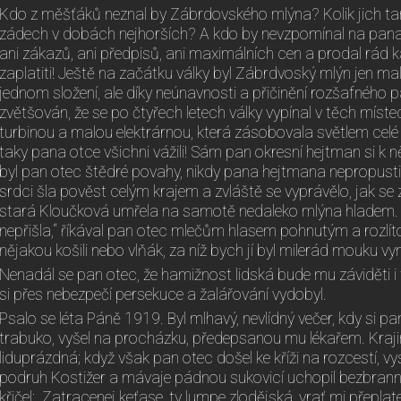
Kdo z měšťáků neznal by Zábrdovského mlýna? Kolik jich t
zádech v dobách nejhorších? A kdo by nevzpomínal na pana
ani zákazů, ani předpisů, ani maximálních cen a prodal rád 
zaplatiti! Ještě na začátku války byl Zábrdvoský mlýn jen ma
jednom složení, ale díky neúnavnosti a přičinění rozšafného
zvětšován, že se po čtyřech letech války vypínal v těch míste
turbinou a malou elektrárnou, která zásobovala světlem celé o
taky pana otce všichni vážili! Sám pan okresní hejtman si k n
byl pan otec štědré povahy, nikdy pana hejtmana nepropust
srdci šla pověst celým krajem a zvláště se vyprávělo, jak se 
stará Kloučková umřela na samotě nedaleko mlýna hladem. 
nepřišla,“ říkával pan otec mlečům hlasem pohnutým a rozlíto
nějakou košili nebo vlňák, za níž bych jí byl milerád mouku vym
Nenadál se pan otec, že hamižnost lidská bude mu záviděti i
si přes nebezpečí persekuce a žalářování vydobyl.
Psalo se léta Páně 1919. Byl mlhavý, nevlídný večer, kdy si p
trabuko, vyšel na procházku, předepsanou mu lékařem. Kraji
liduprázdná; když však pan otec došel ke kříži na rozcestí, vys
podruh Kostižer a mávaje pádnou sukovicí uchopil bezbran
křičel: „Zatracenej keťase, ty lumpe zlodějská, vrať mi přepla