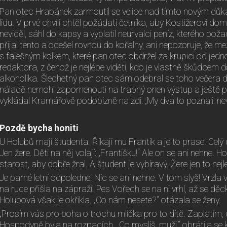
Pan otec Hrabánek zarmoutil se velice nad tímto novým důk
lidu. V prvé chvíli chtěl požádati četníka, aby Kostižerovi do
neviděl, sáhl do kapsy a vyplatil neurvalci peníz, kterého p
přijal tento a odešel rovnou do kořalny, ani nepozoruje, že m
s falešným kolkem, které pan otec obdržel za krupici od je
redaktora, z čehož je nejlépe viděti, kdo je vlastně škůdcem
alkoholika. Šlechetný pan otec sám odebral se toho večera do
náladě nemohl zapomenouti na trapný onen výstup a ještě při
vykládal Kramářově podobizně na zdi: „My dva to poznali: ne
Pozdě bycha honiti
U Holubů mají študenta. Říkají mu Frantík a je to prase. Celý d
Jen žere. Děti na něj volají: „Františku!“ Ale on se ani nehne. H
starost, aby dobře žral. A študent je vybíravý. Žere jen to nejl
Je parné letní odpoledne. Nic se ani nehne. V tom slyš! Vrzl
na ruce přišla na zápraží. Pes Vořech se na ni vrhl, až se d
Holubová však je okřikla. „Co nám nesete?“ otázala se ženy.
„Prosím vás pro boha o trochu mlíčka pro to dítě. Zaplatím,
Hospodyně byla na rozpacích. „Co myslíš, muži,“ obrátila se 