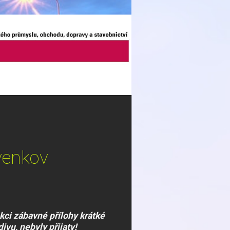
 venkov
kci zábavné přílohy krátké
ivu, nebyly přijaty!