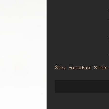
Štítky
:
Eduard Bass
|
Smějte 