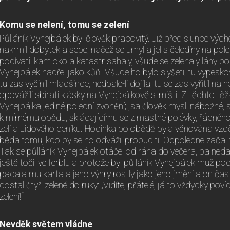
Komu se nelení, tomu se zelení
Půlláník Vyhejbálek byl člověk pracovitý. Již před slunce vý
nakrmil dobytek a sebe, načež se umyl a jel s čeledíny na pole
podívati: kam oko a katastr sahaly, všude se zelenaly lány pol
Vyhejbálek nadřel jako kůň. Všude ho bylo slyšeti; tu vypeskoval
tu zas vyčinil mladšince, nedbale-li dojila, tu se zas vyřítil na 
opovážili sbírati klásky na Vyhejbálkově strništi. Z těchto těž
Vyhejbálka jediné polední zvonění; jsa člověk mysli nábožné,
k mírnému obědu, skládajícímu se z mastné polévky, řádného
zelí a Lidového deníku. Hodinka po obědě byla věnována vzděl
běda tomu, kdo by se ho odvážil probuditi. Odpoledne začal
Tak se půlláník Vyhejbálek otáčel od rána do večera, ba nedal 
ještě točil ve ferblu a protože byl půlláník Vyhejbálek muž poc
padala mu karta a jeho výhry rostly jako jeho jmění a on ča
dostal čtyři zelené do ruky: „Vidíte, přátelé, já to vždycky po
zelení!“
Nevděk světem vládne