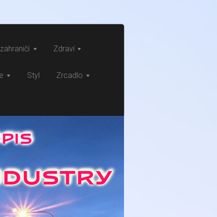
zahraničí
Zdraví
ce
Styl
Zrcadlo