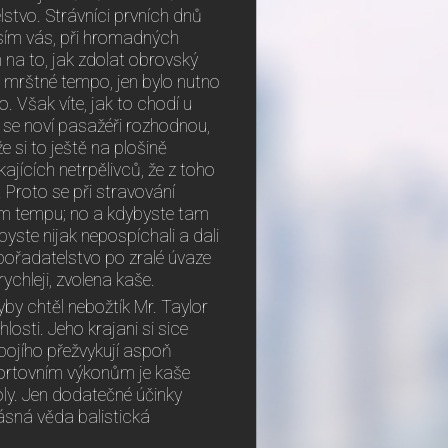
lstvo. Strávníci prvních dnů
sím vás, při hromadných
 na to, jak zdolat obrovský
u mrštné tempo, jen bylo nutno
 Však víte, jak to chodí u
ž se noví pasažéři rozhodnou,
e si to ještě na plošině
ajících netrpělivců, že z toho
Proto se při stravování
šném tempu; no a kdybyste tam
 byste nijak nepospíchali a dali
 pořadatelstvo po zralé úvaze
ychleji, zvolena kaše.
dyby chtěl nebožtík Mr. Taylor
hlosti. Jeho krajani si sice
bojího přežvykují aspoň
sportovním výkonům je kaše
oly. Jen dodatečné účinky
ásná věda balistická