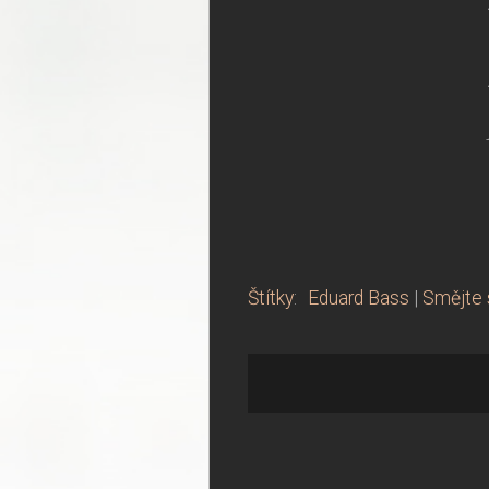
Štítky
:
Eduard Bass
|
Smějte 