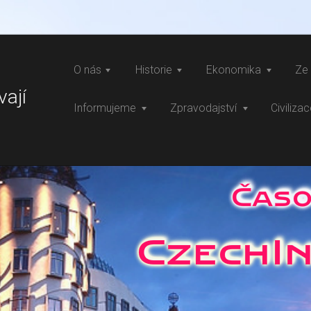
O nás
Historie
Ekonomika
Ze 
vají
Informujeme
Zpravodajství
Civiliza