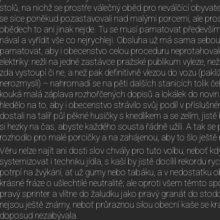
stolů, na nichž se prostře válečný oběd pro neválčící obyvate
se sice poněkud pozastavovali nad malými porcemi, ale pro
obědech to ani jinak nejde. Tu se musí pamatovat především
nával a vyřídit vše co nejrychleji. Obsluha už má sama sebo
pamatovat, aby i obecenstvo celou proceduru neprotahovalo.
elektriky: nežli na jedné zastávce pražské publikum vyleze, ne
zda vystoupí či ne, a než pak definitivně vlezou do vozu (pakliž
nerozmyslí) – nahromadí se na pěti dalších stanicích tolik ček
kouká malá záplava rozhořčených dopisů a lokálek do novin. 
hledělo na to, aby i obecenstvo strávilo svůj podíl v příslu
dostali na talíř půl pěkné husičky s knedlíkem a se zelím, jistě
si hezky na čas, abyste každého sousta řádně užili. A tak se
rozhodlo pro malé porcičky a na zahájenou, aby to šlo ještě r
Věru nelze najít ani dosti slov chvály pro tuto volbu, neboť k
systemizovat i techniku jídla, s kaší by jistě docílil rekordu ryc
potrpí na žvýkání, ať už gumy nebo tabáku, a v nedostatku o
krásné fráze o ušlechtilé neutralitě; ale oproti všem těmto 
pravý sprinter a vlítne do žaludku jako pravý granát do stod
nejsou ještě známy, neboť průraznou silou obecní kaše se kr
doposud nezabývala.