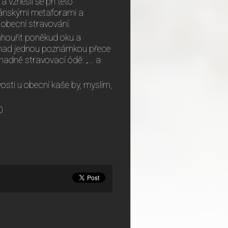
 vznesli se při této
rmánskými metaforami a
 obecní stravování.
mhouřit poněkud oku a
t, nad jednou poznámkou přece
omadně stravovací ódě: „… a
vosti u obecní kaše by, myslím,
0