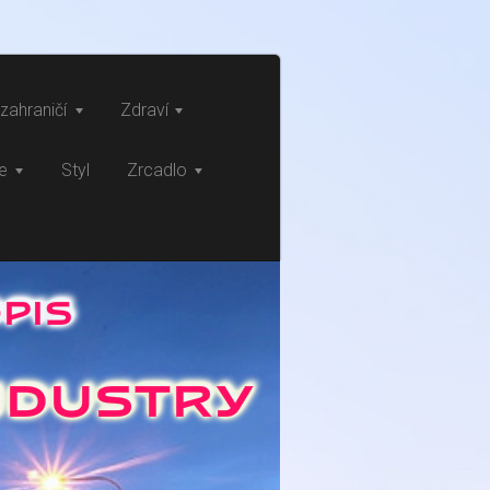
zahraničí
Zdraví
ce
Styl
Zrcadlo