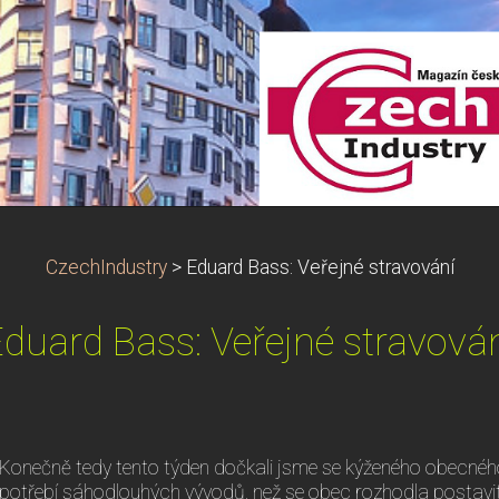
CzechIndustry
>
Eduard Bass: Veřejné stravování
duard Bass: Veřejné stravová
Konečně tedy tento týden dočkali jsme se kýženého obecného
potřebí sáhodlouhých vývodů, než se obec rozhodla postavit