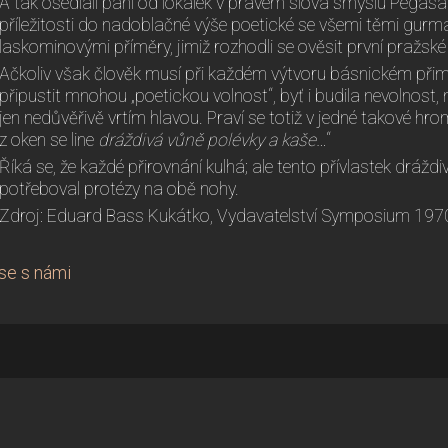
A tak osedlali páni od lokálek v pravém slova smyslu Pegasa a
příležitosti do nadoblačné výše poetické se všemi těmi gu
laskominovými příměry, jimiž rozhodli se ověsit první pražské
Ačkoliv však člověk musí při každém výtvoru básnickém při
připustit mnohou „poetickou volnost“, byť i budila nevolnos
jen nedůvěřivě vrtím hlavou. Praví se totiž v jedné takové hr
z oken se line
dráždivá vůně polévky a kaše
…“
Říká se, že každé přirovnání kulhá; ale tento přívlastek dráždi
potřeboval protézy na obě nohy.
Zdroj: Eduard Bass Kukátko, Vydavatelství Symposium 197
se s námi