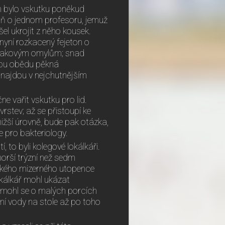
m bylo vskutku poněkud
spoň o jednom profesoru, jemuž
el ukrojit z něho kousek.
nyní rozkacený fejeton o
t takovým omylům; snad
dobu obědu pěkná
i najdou v nejchutnějším
ne vařit vskutku pro lid.
rstev; až se přistoupí ke
nižší úrovně, bude pak otázka,
e pro bakteriology.
 to byli kolegové lokálkáři.
horší trýzní než sedm
jakého mizerného utopence
okálkář mohl ukázat
 mohl se o malých porcích
ční vody na stole až po toho