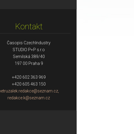
Kontakt
Časopis CzechIndustry
STUDIO P+P s.r.o
Semilská 389/40
197 00 Praha 9
+420 602 363 969
+420 605 463 150
petruzalek.redakce@seznam.cz,
redakce.k@seznam.cz