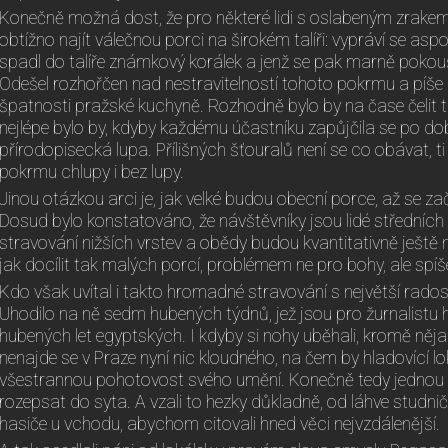
Konečně možná dost, že pro některé lidi s oslabeným zrake
obtížno najít válečnou porci na širokém talíři: vypráví se a
spadl do talíře známkový korálek a jenž se pak marně pokouš
Odešel rozhořčen nad nestravitelností tohoto pokrmu a píše 
špatnosti pražské kuchyně. Rozhodně bylo by na čase čeli
nejlépe bylo by, kdyby každému účastníku zapůjčila se po 
přírodopisecká lupa. Přílišných šťouralů není se co obávat, t
pokrmu chlupy i bez lupy.
Jinou otázkou arci je, jak velké budou obecní porce, až se zač
Dosud bylo konstatováno, že návštěvníky jsou lidé středních v
stravování nižších vrstev a obědy budou kvantitativně ještě 
jak docílit tak malých porcí, problémem ne pro bohy, ale spíš
Kdo však uvítal i takto hromadné stravování s největší radostí,
Uhodilo na ně sedm hubených týdnů, jež jsou pro žurnalistu 
hubených let egyptských. I kdyby si nohy uběhali, kromě ně
nenajde se v Praze nyní nic kloudného, na čem by hladovící l
všestrannou pohotovost svého umění. Konečně tedy jednou
rozepsat do syta. A vzali to hezky důkladně, od láhve studni
hasiče u vchodu, abychom citovali hned věci nejvzdálenější.