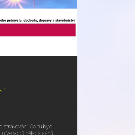
ní
 stravování. Co tu bylo
 u Vejvodů několik sáhů