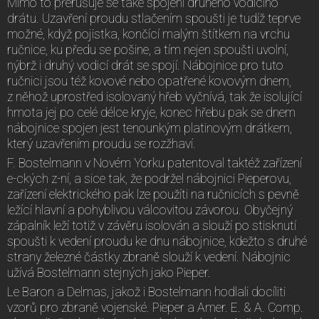
Mimo to přerušuje se také spojení druhého vodicího
drátu. Uzavření proudu stlačením spoušti je tudíž teprve
možné, když pojistka, končící malým štítkem na vrchu
ručnice, ku předu se pošine, a tím nejen spoušti uvolní,
nýbrž i druhý vodicí drát se spojí. Nábojnice pro tuto
ručnici jsou též kovové nebo opatřené kovovým dnem,
z něhož uprostřed isolovaný hřeb vyčnívá, tak že isolující
hmota jej po celé délce kryje, konec hřebu pak se dnem
nábojnice spojen jest tenounkým platinovým drátkem,
který uzavřením proudu se rozžhaví.
F. Bostelmann v Novém Yorku patentoval taktéž zařízení
e-ckých z-ní, a sice tak, že podržel nábojnici Pieperovu,
zařízení elektrického pak lze použíti na ručnicích s pevně
ležící hlavní a pohyblivou válcovitou závorou. Obyčejný
zápalník leží totiž v závěru isolován a slouží po stisknutí
spoušti k vedení proudu ke dnu nábojnice, kdežto s druhé
strany železné částky zbraně slouží k vedení. Nábojnic
užívá Bostelmann stejných jako Pieper.
Le Baron a Delmas, jakož i Bostelmann hodlali docíliti
vzorů pro zbraně vojenské. Pieper a Amer. E. & A. Comp.