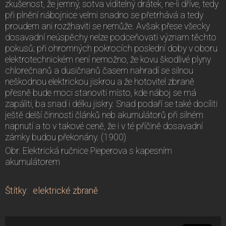
zkušenost, že jemný, sotva viditelný drátek, ne-li dříve, tedy
při plnění nábojnice velmi snadno se přetrhává a tedy
proudem ani rozžhaviti se nemůže. Avšak přese všecky
dosavadní neúspěchy nelze podceňovati význam těchto
pokusů; při ohromných pokrocích poslední doby v oboru
elektrotechnickém není nemožno, že kovu škodlivé plyny
chlorečnanů a dusičnanů časem nahradí se silnou
neškodnou elektrickou jiskrou a že hotovitel zbraně
přesně bude moci stanoviti místo, kde náboj se má
zapáliti, ba snad i délku jiskry. Snad podaří se také docíliti
ještě delší činnosti článků neb akumulátorů při silném
napnutí a to v takové ceně, že i v té příčině dosavadní
zámky budou překonány. (1900)
Obr. Elektrická ručnice Pieperova s kapesním
akumulátorem
Štítky
:
elektrické zbraně