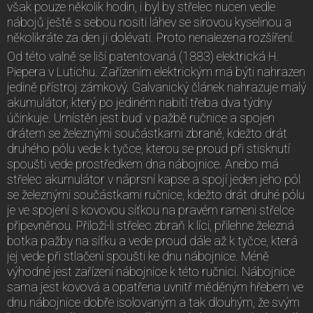
však pouze několik hodin, i byl by střelec nucen vedle
nábojů ještě s sebou nositi láhev se sírovou kyselinou a
několikráte za den ji dolévati. Proto nenalezena rozšíření.
Od této valně se liší patentovaná (1883) elektrická H.
Piepera v Lutichu. Zařízením elektrickým má býti nahrazen
jedině přístroj zámkový. Galvanický článek nahrazuje malý
akumulátor, který po jediném nabití třeba dva týdny
účinkuje. Umístěn jest buď v pažbě ručnice a spojen
drátem se železnými součástkami zbraně, kdežto drát
druhého pólu vede k tyčce, kterou se proud při stisknutí
spoušti vede prostředkem dna nábojnice. Anebo má
střelec akumulátor v náprsní kapse a spojí jeden jeho pól
se železnými součástkami ručnice, kdežto drát druhé pólu
je ve spojení s kovovou síťkou na pravém rameni střelce
připevněnou. Přiloží-li střelec zbraň k líci, přilehne železná
botka pažby na síťku a vede proud dále až k tyčce, která
jej vede při stlačení spoušti ke dnu nábojnice. Méně
výhodné jest zařízení nábojnice k této ručnici. Nábojnice
sama jest kovová a opatřena uvnitř měděným hřebem ve
dnu nábojnice dobře isolovaným a tak dlouhým, že svým