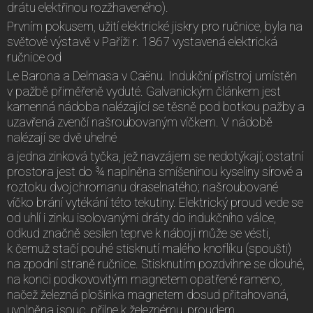
drátu elektřinou rozžhaveného).
Prvním pokusem, užití elektrické jiskry pro ručnice, byla na
světové výstavě v Paříži r. 1867 vystavená elektrická
ručnice od
Le Barona a Delmasa v Caënu. Indukční přístroj umístěn
v pažbě přiměřeně vyduté. Galvanickým článkem jest
kamenná nádoba nalézající se těsně pod botkou pažby a
uzavřená zvenčí našroubovaným víčkem. V nádobě
nalézají se dvě uhelné
a jedna zinková tyčka, jež navzájem se nedotýkají; ostatní
prostora jest do ¾ naplněna smíšeninou kyseliny sírové a
roztoku dvojchromanu draselnatého; našroubované
víčko brání vytékání této tekutiny. Elektrický proud vede se
od uhlí i zinku isolovanými dráty do indukčního válce,
odkud značně sesílen teprve k náboji může se vésti,
k čemuž stačí pouhé stisknutí malého knoflíku (spoušti)
na zpodní straně ručnice. Stisknutím pozdvihne se dlouhé,
na konci podkovovitým magnetem opatřené rameno,
načež železná plošinka magnetem dosud přitahovaná,
uvolněna jsouc, přilne k železnému, proudem