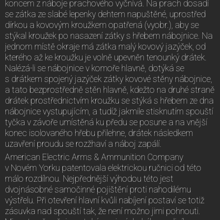
koncem z náboje prachového vyčnívá. Na prach dosadí
se zátka ze slabé lepenky dehtem napuštěné, uprostřed
dírkou a kovovým kroužkem opatřená (vyobr.), aby se
stýkal kroužek po nasazení zátky s hřebem nábojnice. Na
jednom místě okraje má zátka malý kovový jazýček, od
kterého až ke kroužku je volně upevněn tenounký drátek.
Nalézá-li se nábojnice v komoře hlavně, dotýká se
s drátkem spojený jazýček zátky kovové stěny nábojnice,
a tato bezprostředně stěn hlavně, kdežto na druhé straně
drátek prostřednictvím kroužku se stýká s hřebem ze dna
nábojnice vystupujícím, a tudíž jakmile stisknutím spouští
tyčka v závoře umístěná ku předu se posune a na vnější
konec isolovaného hřebu přilehne, drátek následkem
uzavření proudu se rozžhaví a náboj zapálí.
American Electric Arms & Ammunition Company
v Novém Yorku patentovala elektrickou ručnici od této
málo rozdílnou. Nejpřednější výhodou této jest
dvojnásobné samočinné pojištění proti nahodilému
výstřelu. Při otevření hlavní kvůli nabíjení postaví se totiž
zásuvka nad spouští tak, že není možno jimi pohnouti.