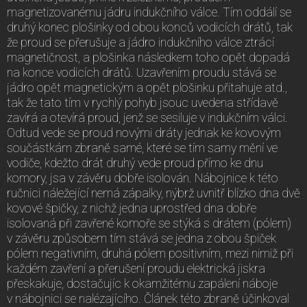
magnetizovanému jádru indukčního válce. Tím oddálí se
druhý konec plošinky od obou konců vodicích drátů, tak
že proud se přerušuje a jádro indukčního válce ztrácí
magnetičnost, a plošinka následkem toho opět dopadá
na konce vodicích drátů. Uzavřením proudu stává se
jádro opět magnetickým a opět plošinku přitahuje atd.,
tak že tato tím v rychlý pohyb jsouc uvedena střídavě
zavírá a otevírá proud, jenž se sesiluje v indukčním válci.
Odtud vede se proud novými dráty jednak ke kovovým
součástkám zbraně samé, které se tím samy mění ve
vodiče, kdežto drát druhý vede proud přímo ke dnu
komory, jsa v závěru dobře isolován. Nábojnice k této
ručnici náležející nemá zápalky, nýbrž uvnitř blízko dna dvě
kovové špičky, z nichž jedna uprostřed dna dobře
isolovaná při zavřené komoře se stýká s drátem (pólem)
v závěru způsobem tím stává se jedna z obou špiček
pólem negativním, druhá pólem positivním, mezi nimiž při
každém zavření a přerušení proudu elektrická jiskra
přeskakuje, dostačujíc k okamžitému zapálení náboje
v nábojnici se nalézajícího. Článek této zbraně účinkoval