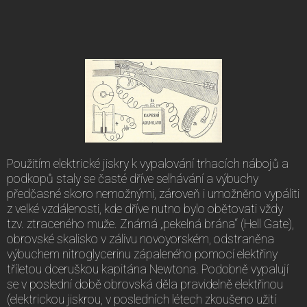
Použitím elektrické jiskry k vypalování trhacích nábojů a
podkopů staly se časté dříve selhávání a výbuchy
předčasné skoro nemožnými, zároveň i umožněno vypáliti
z velké vzdálenosti, kde dříve nutno bylo obětovati vždy
tzv. ztraceného muže. Známá „pekelná brána“ (Hell Gate),
obrovské skalisko v zálivu novoyorském, odstraněna
výbuchem nitroglycerinu zápaleného pomocí elektřiny
tříletou dceruškou kapitána Newtona. Podobně vypalují
se v poslední době obrovská děla pravidelně elektřinou
(elektrickou jiskrou, v posledních létech zkoušeno užití