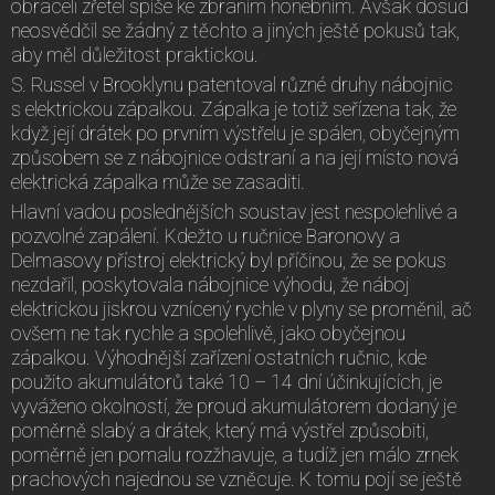
obraceli zřetel spíše ke zbraním honebním. Avšak dosud
neosvědčil se žádný z těchto a jiných ještě pokusů tak,
aby měl důležitost praktickou.
S. Russel v Brooklynu patentoval různé druhy nábojnic
s elektrickou zápalkou. Zápalka je totiž seřízena tak, že
když její drátek po prvním výstřelu je spálen, obyčejným
způsobem se z nábojnice odstraní a na její místo nová
elektrická zápalka může se zasaditi.
Hlavní vadou poslednějších soustav jest nespolehlivé a
pozvolné zapálení. Kdežto u ručnice Baronovy a
Delmasovy přístroj elektrický byl příčinou, že se pokus
nezdařil, poskytovala nábojnice výhodu, že náboj
elektrickou jiskrou vznícený rychle v plyny se proměnil, ač
ovšem ne tak rychle a spolehlivě, jako obyčejnou
zápalkou. Výhodnější zařízení ostatních ručnic, kde
použito akumulátorů také 10 – 14 dní účinkujících, je
vyváženo okolností, že proud akumulátorem dodaný je
poměrně slabý a drátek, který má výstřel způsobiti,
poměrně jen pomalu rozžhavuje, a tudíž jen málo zrnek
prachových najednou se vzněcuje. K tomu pojí se ještě