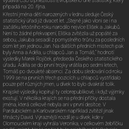
vydává ČSÚ u příležitosti Evropského dne statistiky, který
připadá na 20. října.
Křestní jména dětí narozených v lednu sleduje Český
statistický úřad již dvacet let. „Stejně jako vloni se i na
začátku letošního roku narodilo nejvíce Elišek a Jakubů.
Není to žádné překvapení, Eliška zvítězila už popáté za
sebou, Jakuba sesadil z pomyslného trůnu za posledních
osm let jen jednou Jan. Na dalších předních místech pak
byly Anna a Adéla, u chlapců Jan a Tomáš,“ hodnotí
výsledky Marek Rojíček, předseda Českého statistického
úřadu. Adéla se do první trojky vrátila po sedmi letech,
Tomáš po dvouleté absenci. Za dobu sledování od roku
1999 se na prvních třech pozicích u chlapců vystřídalo
pouze pět různých jmen, u dívek to bylo dvakrát tolik.
Krajské výsledky kopírují ty celorepublikové, i když výjimky
existují. V několika krajích se na přední příčky dostala
jména, která celkově nebyla ani v první desítce. V
Pardubickém a Karlovarském například zvítězil jinak
třináctý David. Výraznější rozdíl je u dívek, kde v
Olomouckém kraji vyhrála Veronika, v celkovém žebříčku