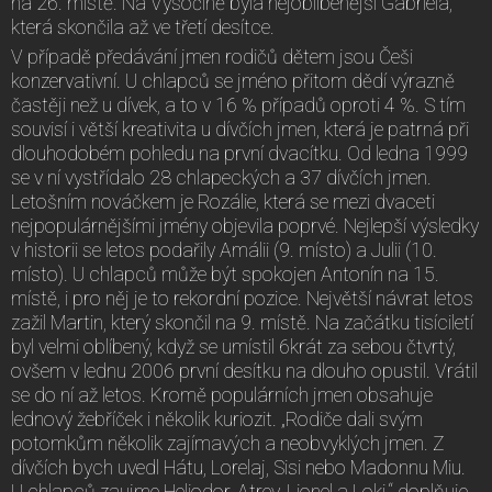
na 26. místě. Na Vysočině byla nejoblíbenější Gabriela,
která skončila až ve třetí desítce.
V případě předávání jmen rodičů dětem jsou Češi
konzervativní. U chlapců se jméno přitom dědí výrazně
častěji než u dívek, a to v 16 % případů oproti 4 %. S tím
souvisí i větší kreativita u dívčích jmen, která je patrná při
dlouhodobém pohledu na první dvacítku. Od ledna 1999
se v ní vystřídalo 28 chlapeckých a 37 dívčích jmen.
Letošním nováčkem je Rozálie, která se mezi dvaceti
nejpopulárnějšími jmény objevila poprvé. Nejlepší výsledky
v historii se letos podařily Amálii (9. místo) a Julii (10.
místo). U chlapců může být spokojen Antonín na 15.
místě, i pro něj je to rekordní pozice. Největší návrat letos
zažil Martin, který skončil na 9. místě. Na začátku tisíciletí
byl velmi oblíbený, když se umístil 6krát za sebou čtvrtý,
ovšem v lednu 2006 první desítku na dlouho opustil. Vrátil
se do ní až letos. Kromě populárních jmen obsahuje
lednový žebříček i několik kuriozit. „Rodiče dali svým
potomkům několik zajímavých a neobvyklých jmen. Z
dívčích bych uvedl Hátu, Lorelaj, Sisi nebo Madonnu Miu.
U chlapců zaujme Heliodor, Atrey, Lionel a Loki,“ doplňuje