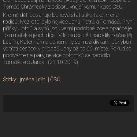
Tomáš Chrámecký z odboru vnější komunikace ČSÚ.
Kromě dětí obsahuje lednová statistika také jména
rodičů. Mezi otci bylo nejvíce Janů, Petrů a Tomášů. První
příčky u otců a synů jsou velmi podobné, zcela opačné je
to u matek a jejich dcer. V lednu se děti narodily nejčastěji
Luciím, Kateřinám a Janám. Ty se mezi dívkami pohybují
ve třetí desítce, v případě Jany až na 66. místě. Pokud se
podíváme na páry, nejvíce potomků se narodilo
Tomášovi s Janou. (21.10.2019)
Štítky
:
jména
|
děti
|
ČSÚ