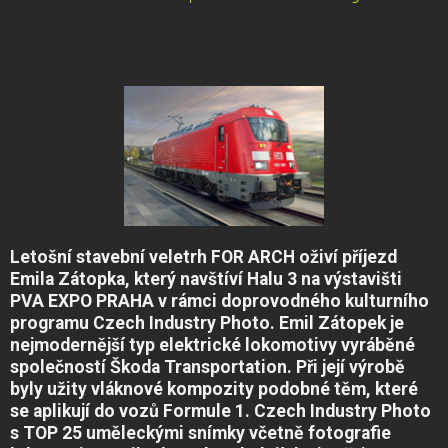
Letošní stavební veletrh FOR ARCH oživí příjezd
Emila Zátopka, který navštíví Halu 3 na výstavišti
PVA EXPO PRAHA v rámci doprovodného kulturního
programu Czech Industry Photo. Emil Zátopek je
nejmodernější typ elektrické lokomotivy vyráběné
společností Škoda Transportation. Při její výrobě
byly užity vláknové kompozity podobné těm, které
se aplikují do vozů Formule 1. Czech Industry Photo
s TOP 25 uměleckými snímky včetně fotografie