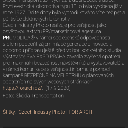
Škoda Transportation vychází z dlouhodobé tradice.
První elektrická lokomotiva typu 1ELo byla vyrobena již v
roce 1927. Od té doby bylo vyprodukováno více než pět a
půl tisíce elektrických lokomotiv.
Czech Industry Photo realizuje pro veřejnost jako
osvětovou aktivitu PR/marketingová agentura
PR
OMOLIGA® v rámci společenské odpovědnosti
s cílem podpořit zájem mladé generace o inovace a
odbornou přípravu ještě před volbou konkrétního studia.
Výstaviště PVA EXPO PRAHA zavedlo zvýšená opatření
pro maximální bezpečnost návštěvníků a vystavovatelů a
v rámci komunikace s veřejností informuje pomocí
kampaně BEZPEČNĚ NA VELETRHU o plánovaných
opatřeních na svých webových stránkách
https://forarch.cz/
. (17.9.2020)
Foto: Škoda Transportation
Štítky
:
Czech Industry Photo
|
FOR ARCH