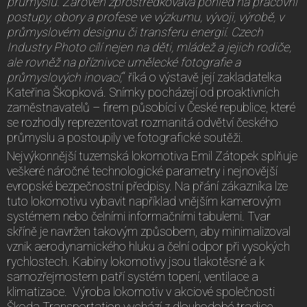
průmyslu. Zároveň zprostředkovává pohled na pracovní
postupy, obory a profese ve výzkumu, vývoji, výrobě, v
průmyslovém designu či transferu energií. Czech
Industry Photo cílí nejen na děti, mládež a jejich rodiče,
ale rovněž na příznivce umělecké fotografie a
průmyslových inovací,
“ říká o výstavě její zakladatelka
Kateřina Škopková. Snímky pocházejí od proaktivních
zaměstnavatelů – firem působící v České republice, které
se rozhodly reprezentovat rozmanitá odvětví českého
průmyslu a postoupily ve fotografické soutěži.
Nejvýkonnější tuzemská lokomotiva Emil Zátopek splňuje
veškeré náročné technologické parametry i nejnovější
evropské bezpečnostní předpisy. Na přání zákazníka lze
tuto lokomotivu vybavit například vnějším kamerovým
systémem nebo čelními informačními tabulemi. Tvar
skříně je navržen takovým způsobem, aby minimalizoval
vznik aerodynamického hluku a čelní odpor při vysokých
rychlostech. Kabiny lokomotivy jsou tlakotěsné a k
samozřejmostem patří systém topení, ventilace a
klimatizace. Výroba lokomotiv v akciové společnosti