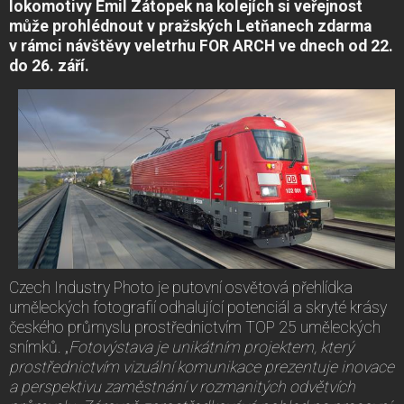
lokomotivy Emil Zátopek na kolejích si veřejnost
může prohlédnout v pražských Letňanech zdarma
v rámci návštěvy veletrhu FOR ARCH ve dnech od 22.
do 26. září.
Czech Industry Photo je putovní osvětová přehlídka
uměleckých fotografií odhalující potenciál a skryté krásy
českého průmyslu prostřednictvím TOP 25 uměleckých
snímků. „
Fotovýstava je unikátním projektem, který
prostřednictvím vizuální komunikace prezentuje inovace
a perspektivu zaměstnání v rozmanitých odvětvích