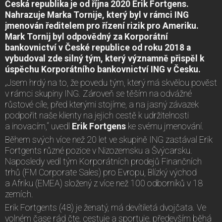
Česká republika je od října 2020 Erik Fortgens.
Nahrazuje Marka Tornije, který byl v rámci ING
jmenován ředitelem pro řízení rizik pro Ameriku.
Mark Tornij byl odpovědný za Korporátní
bankovnictví v České republice od roku 2018 a
vybudoval zde silný tým, který významně přispěl k
úspěchu Korporátního bankovnictví ING v Česku.
„Jsem hrdý na to, že povedu tým, který má skvělou pověst
v rámci skupiny ING. Zároveň se těším na odvážné
růstové cíle, před kterými stojíme, a na jasný závazek
podpořit naše klienty na jejich cestě k udržitelnosti
a inovacím,“ uvedl
Erik Fortgens
ke svému jmenování.
Během svých více než 20 let ve skupině ING zastával Erik
Fortgents různé pozice v Nizozemsku a Švýcarsku.
Naposledy vedl tým Korporátních prodejů Finančních
trhů (FM Corporate Sales) pro Evropu, Blízký východ
a Afriku (EMEA) složený z více než 100 odborníků v 18
zemích.
Erik Fortgents (48) je ženatý, má devítiletá dvojčata. Ve
volném čase rád čte, cestuje a sportuje, především běhá