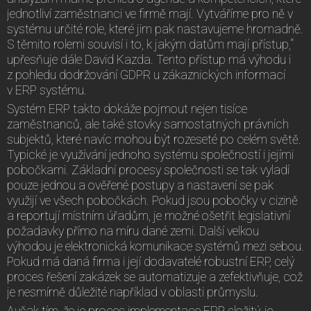
jednotliví zaměstnanci ve firmě mají. Vytváříme pro ně v
systému určité role, které jim pak nastavujeme hromadně.
S těmito rolemi souvisí i to, k jakým datům mají přístup,“
upřesňuje dále David Kazda. Tento přístup má výhodu i
z pohledu dodržování GDPR u zákaznických informací
v ERP systému.
Systém ERP takto dokáže pojmout nejen tisíce
zaměstnanců, ale také stovky samostatných právních
subjektů, které navíc mohou být rozeseté po celém světě.
Typické je využívání jednoho systému společností i jejími
pobočkami. Základní procesy společnosti se tak vyladí
pouze jednou a ověřené postupy a nastavení se pak
využijí ve všech pobočkách. Pokud jsou pobočky v cizině
a reportují místním úřadům, je možné ošetřit legislativní
požadavky přímo na míru dané zemi. Další velkou
výhodou je elektronická komunikace systémů mezi sebou.
Pokud má daná firma i její dodavatelé robustní ERP, celý
proces řešení zakázek se automatizuje a zefektivňuje, což
je nesmírně důležité například v oblasti průmyslu.
Avšak tím, že je proces implementace ERP složitý, je