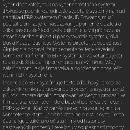
výběr dodavatele, tak i na výběr samotného systému.
„Pokud se podnik rozhodne, že své staré systémy nahradí
například ERP systémem Oracle JD Edwards, musí
počítat s tím, že jeho nasazování je poměrně složitou a
zdlouhavou záležitostí, vyžadující intenzivní přípravu na
straně daného subjektu i poskytovatele systému,“ říká
David Kazda, Business Systems Director ve společnosti
Algotech a dodává, že implementace, tedy zavedení
komplexního firemního ERP systému, trvá většinou jeden
rok, ale delší doba implementace není výjimkou. Vždy
záleží na tom, jak je firma velká a co všechno chce řešit
jedním ERP systémem.
Přechod do ERP systému je takto zdlouhavý i proto, že
zákazník nemívá zpracovanou procesní analýzu a tak až
půl roku zabere detailní zmapování veškerých procesů ve
firmě a stanovení těch, které bude vhodné řešit v novém
ERP systému. Každý zaměstnanec má svou agendu a
kompetence, kterou je třeba detailně prostudovat. Tento
čas funguje také jako očista firmy od historicky
nastavených procesů, které jsou v současnosti mnohdy