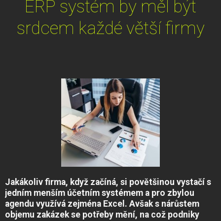
ERP systém by měl být
srdcem každé větší firmy
Jakákoliv firma, když začíná, si povětšinou vystačí s
jedním menším účetním systémem a pro zbylou
agendu využívá zejména Excel. Avšak s nárůstem
objemu zakázek se potřeby mění, na což podniky