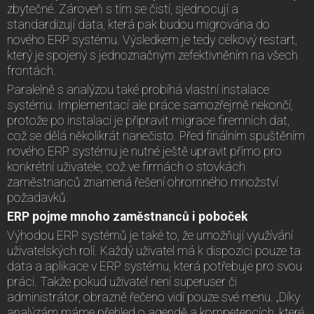
zbytečné. Zároveň s tím se čistí, sjednocují a
standardizují data, která pak budou migrována do
nového ERP systému. Výsledkem je tedy celkový restart,
který je spojený s jednoznačným zefektivněním na všech
frontách.
Paralelně s analýzou také probíhá vlastní instalace
systému. Implementací ale práce samozřejmě nekončí,
protože po instalaci je připravit migrace firemních dat,
což se dělá několikrát nanečisto. Před finálním spuštěním
nového ERP systému je nutné ještě upravit přímo pro
konkrétní uživatele, což ve firmách o stovkách
zaměstnanců znamená řešení ohromného množství
požadavků.
ERP pojme mnoho zaměstnanců i poboček
Výhodou ERP systémů je také to, že umožňují využívání
uživatelských rolí. Každý uživatel má k dispozici pouze ta
data a aplikace v ERP systému, která potřebuje pro svou
práci. Takže pokud uživatel není superuser či
administrátor, obrazně řečeno vidí pouze své menu. „Díky
analýzám máme přehled o agendě a kompetencích, které