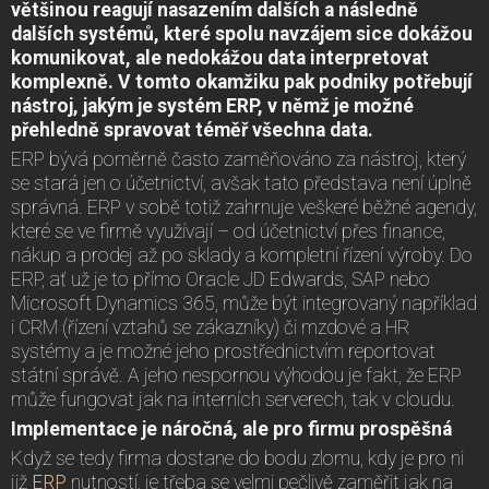
většinou reagují nasazením dalších a následně
dalších systémů, které spolu navzájem sice dokážou
komunikovat, ale nedokážou data interpretovat
komplexně. V tomto okamžiku pak podniky potřebují
nástroj, jakým je systém ERP, v němž je možné
přehledně spravovat téměř všechna data.
ERP bývá poměrně často zaměňováno za nástroj, který
se stará jen o účetnictví, avšak tato představa není úplně
správná. ERP v sobě totiž zahrnuje veškeré běžné agendy,
které se ve firmě využívají – od účetnictví přes finance,
nákup a prodej až po sklady a kompletní řízení výroby. Do
ERP, ať už je to přímo Oracle JD Edwards, SAP nebo
Microsoft Dynamics 365, může být integrovaný například
i CRM (řízení vztahů se zákazníky) či mzdové a HR
systémy a je možné jeho prostřednictvím reportovat
státní správě. A jeho nespornou výhodou je fakt, že ERP
může fungovat jak na interních serverech, tak v cloudu.
Implementace je náročná, ale pro firmu prospěšná
Když se tedy firma dostane do bodu zlomu, kdy je pro ni
již
ERP
nutností, je třeba se velmi pečlivě zaměřit jak na