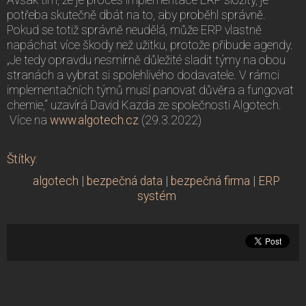
potřeba skutečně dbát na to, aby proběhl správně.
Pokud se totiž správně neudělá, může ERP vlastně
napáchat více škody než užitku, protože přibude agendy.
„Je tedy opravdu nesmírně důležité sladit týmy na obou
stranách a vybrat si spolehlivého dodavatele. V rámci
implementačních týmů musí panovat důvěra a fungovat
chemie,“ uzavírá David Kazda ze společnosti Algotech.
Více na
www.algotech.cz
(29.3.2022)
Štítky
:
algotech
|
bezpečná data
|
bezpečná firma
|
ERP
systém