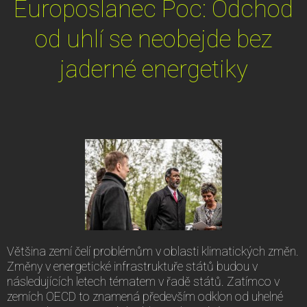
Europoslanec Poc: Odchod
od uhlí se neobejde bez
jaderné energetiky
Většina zemí čelí problémům v oblasti klimatických změn.
Změny v energetické infrastruktuře států budou v
následujících letech tématem v řadě států. Zatímco v
zemích OECD to znamená především odklon od uhelné