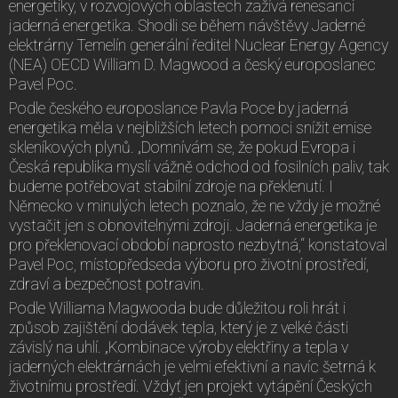
energetiky, v rozvojových oblastech zažívá renesanci
jaderná energetika. Shodli se během návštěvy Jaderné
elektrárny Temelín generální ředitel Nuclear Energy Agency
(NEA) OECD William D. Magwood a český europoslanec
Pavel Poc.
Podle českého europoslance Pavla Poce by jaderná
energetika měla v nejbližších letech pomoci snížit emise
skleníkových plynů. „Domnívám se, že pokud Evropa i
Česká republika myslí vážně odchod od fosilních paliv, tak
budeme potřebovat stabilní zdroje na překlenutí. I
Německo v minulých letech poznalo, že ne vždy je možné
vystačit jen s obnovitelnými zdroji. Jaderná energetika je
pro překlenovací období naprosto nezbytná,“ konstatoval
Pavel Poc, místopředseda výboru pro životní prostředí,
zdraví a bezpečnost potravin.
Podle Williama Magwooda bude důležitou roli hrát i
způsob zajištění dodávek tepla, který je z velké části
závislý na uhlí. „Kombinace výroby elektřiny a tepla v
jaderných elektrárnách je velmi efektivní a navíc šetrná k
životnímu prostředí. Vždyť jen projekt vytápění Českých