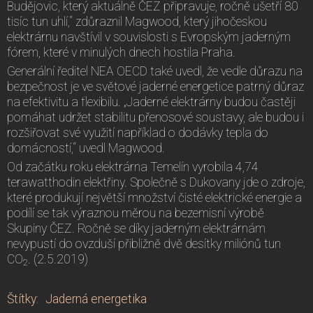
Budějovic, který aktuálně ČEZ připravuje, ročně ušetří 80
tisíc tun uhlí,“ zdůraznil Magwood, který jihočeskou
elektrárnu navštívil v souvislosti s Evropským jaderným
fórem, které v minulých dnech hostila Praha.
Generální ředitel NEA OECD také uvedl, že vedle důrazu na
bezpečnost je ve světové jaderné energetice patrný důraz
na efektivitu a flexibilu. „Jaderné elektrárny budou častěji
pomáhat udržet stabilitu přenosové soustavy, ale budou i
rozšiřovat své využití například o dodávky tepla do
domácností,“ uvedl Magwood.
Od začátku roku elektrárna Temelín vyrobila 4,74
terawatthodin elektřiny. Společně s Dukovany jde o zdroje,
které produkují největší množství čisté elektrické energie a
podílí se tak výraznou měrou na bezemisní výrobě
Skupiny ČEZ. Ročně se díky jaderným elektrárnám
nevypustí do ovzduší přibližně dvě desítky miliónů tun
CO
. (2.5.2019)
2
Štítky
:
Jaderná energetika