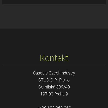
Kontakt
Časopis CzechIndustry
STUDIO P+P s.r.o
Semilská 389/40
197 00 Praha 9
+420 602 363 969