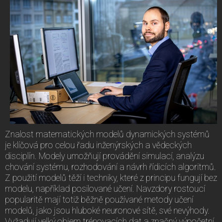
Znalost matematických modelů dynamických systémů
je klíčová pro celou řadu inženýrských a vědeckých
disciplín. Modely umožňují provádění simulací, analýzu
chování systému, rozhodování a návrh řídicích algoritmů.
Z použití modelů těží i techniky, které z principu fungují bez
modelu, například posilované učení. Navzdory rostoucí
popularitě mají totiž běžně používané metody učení
modelů, jako jsou hluboké neuronové sítě, své nevýhody.
Vyžadují velký objem trénovacích dat a značný výpočetní