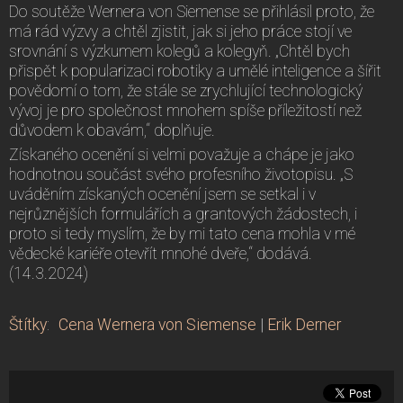
Do soutěže Wernera von Siemense se přihlásil proto, že
má rád výzvy a chtěl zjistit, jak si jeho práce stojí ve
srovnání s výzkumem kolegů a kolegyň. „Chtěl bych
přispět k popularizaci robotiky a umělé inteligence a šířit
povědomí o tom, že stále se zrychlující technologický
vývoj je pro společnost mnohem spíše příležitostí než
důvodem k obavám,“ doplňuje.
Získaného ocenění si velmi považuje a chápe je jako
hodnotnou součást svého profesního životopisu. „S
uváděním získaných ocenění jsem se setkal i v
nejrůznějších formulářích a grantových žádostech, i
proto si tedy myslím, že by mi tato cena mohla v mé
vědecké kariéře otevřít mnohé dveře,“ dodává.
(14.3.2024)
Štítky
:
Cena Wernera von Siemense
|
Erik Derner