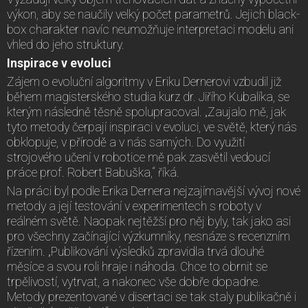
výkon, aby se naučily velký počet parametrů. Jejich black-
box charakter navíc neumožňuje interpretaci modelu ani
vhled do jeho struktury.
Inspirace v evoluci
Zájem o evoluční algoritmy v Eriku Dernerovi vzbudil již
během magisterského studia kurz dr. Jiřího Kubalíka, se
kterým následně těsně spolupracoval. „Zaujalo mě, jak
tyto metody čerpají inspiraci v evoluci, ve světě, který nás
obklopuje, v přírodě a v nás samých. Do využití
strojového učení v robotice mě pak zasvětil vedoucí
práce prof. Robert Babuška,“ říká.
Na práci byl podle Erika Dernera nejzajímavější vývoj nové
metody a její testování v experimentech s roboty v
reálném světě. Naopak nejtěžší pro něj byly, tak jako asi
pro všechny začínající výzkumníky, nesnáze s recenzním
řízením. „Publikování výsledků zpravidla trvá dlouhé
měsíce a svou roli hraje i náhoda. Chce to obrnit se
trpělivostí, vytrvat, a nakonec vše dobře dopadne.
Metody prezentované v disertaci se tak staly publikačně i