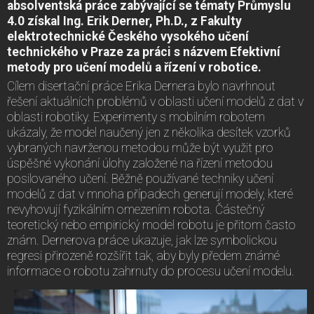
absolventská práce zabývající se tématy Průmyslu
4.0 získal Ing. Erik Derner, Ph.D., z Fakulty
elektrotechnické Českého vysokého učení
technického v Praze za práci s názvem Efektivní
metody pro učení modelů a řízení v robotice.
Cílem disertační práce Erika Dernera bylo navrhnout
řešení aktuálních problémů v oblasti učení modelů z dat v
oblasti robotiky. Experimenty s mobilním robotem
ukázaly, že model naučený jen z několika desítek vzorků
vybraných navrženou metodou může být využit pro
úspěšné vykonání úlohy založené na řízení metodou
posilovaného učení. Běžně používané techniky učení
modelů z dat v mnoha případech generují modely, které
nevyhovují fyzikálním omezením robota. Částečný
teoretický nebo empirický model robotu je přitom často
znám. Dernerova práce ukazuje, jak lze symbolickou
regresi přirozeně rozšířit tak, aby byly předem známé
informace o robotu zahrnuty do procesu učení modelu.