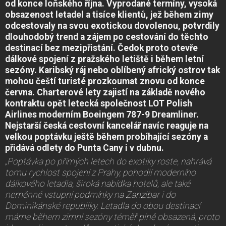
od konce loňského října. Vyprodané termíny, vysoká
obsazenost letadel a tisíce klientů, jež během zimy
odcestovaly na svou exotickou dovolenou, potvrdily
dlouhodobý trend a zájem po cestování do těchto
destinací bez mezipřistání. Čedok proto otevře
dálkové spojení z pražského letiště i během letní
sezóny. Karibský ráj nebo oblíbený africký ostrov tak
mohou čeští turisté prozkoumat znovu od konce
června. Charterové lety zajistí na základě nového
kontraktu opět letecká společnost LOT Polish
Airlines moderním Boeingem 787-9 Dreamliner.
Nejstarší česká cestovní kancelář navíc reaguje na
velkou poptávku ještě během probíhající sezóny a
přidává odlety do Punta Cany i v dubnu.
„Poptávka po přímých letech do exotiky roste, nahrává
tomu rychlost spojení z Prahy, pohodlí moderního
dálkového letadla, široká nabídka hotelů, ale také
neměnné vstupní podmínky na Zanzibar i do
Dominikánské republiky. Letadla do obou destinací
máme během zimní sezóny téměř plně obsazená, proto