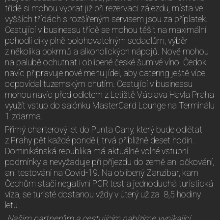
třídě si mohou vybrat již při rezervaci zájezdu, místa ve
vyšších třídách s rozšířeným servisem jsou za příplatek.
Cestující v businessu třídě se mohou těšit na maximální
pohodlí díky plně polohovatelným sedadlům, výběr
z několika pokrmů a alkoholických nápojů. Nově mohou
na palubě ochutnat i oblíbené české šumivé víno. Čedok
navíc připravuje nové menu jídel, aby catering ještě více
odpovídal tuzemským chutím. Cestující v businessu
mohou navíc před odletem z Letiště Václava Havla Praha
využít vstup do salónku MasterCard Lounge na Terminálu
1 zdarma.
Přímý charterový let do Punta Cany, který bude odlétat
z Prahy pět každé pondělí, trvá přibližně deset hodin.
Dominikánská republika má aktuálně volné vstupní
podmínky a nevyžaduje při příjezdu do země ani očkování,
ani testování na Covid-19. Na oblíbený Zanzibar, kam
Čechům stačí negativní PCR test a jednoduchá turistická
víza, se turisté dostanou vždy v úterý už za 8,5 hodiny
letu.
„
Našim partnerům a cestujícím nabízíme vynikající