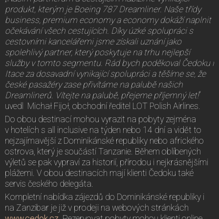
produkt, kterým je Boeing 787 Dreamliner. Naše třídy
business, premium economy a economy dokáží naplnit
očekávání všech cestujících. Díky úzké spolupráci s
cestovními kancelářemi jsme získali uznání jako
spolehlivý partner, který poskytuje na trhu nejlepší
služby v tomto segmentu. Rád bych poděkoval Čedoku i
Itace za dosavadní vynikající spolupráci a těšíme se, že
české pasažéry zase přivítáme na palubě našich
Dreamlinerů. Vítejte na palubě, přejeme příjemný let!
“
uvedl Michał Fijoł, obchodní ředitel LOT Polish Airlines.
Do obou destinací mohou vyrazit na pobyty zejména
v hotelích s all inclusive na týden nebo 14 dní a vidět to
nejzajímavější z Dominikánské republiky nebo afrického
ostrova, který je součástí Tanzanie. Během oblíbených
výletů se pak vypraví za historií, přírodou i nejkrásnějšími
plážemi. V obou destinacích mají klienti Čedoku také
servis českého delegáta.
Kompletní nabídka zájezdů do Dominikánské republiky i
na Zanzibar je již v prodeji na webových stránkách
www.cedok.cz
. Rezervovat pobyty mohou klienti online,