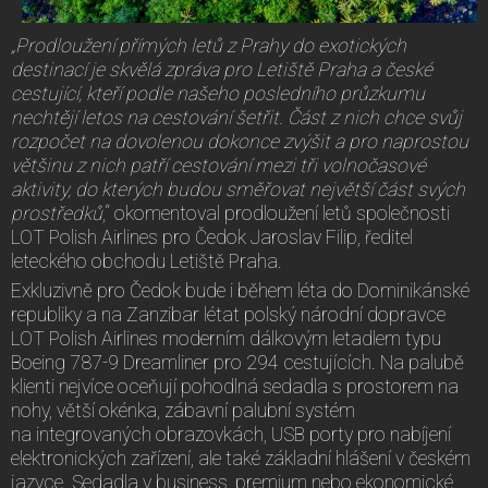
„Prodloužení přímých letů z Prahy do exotických
destinací je skvělá zpráva pro Letiště Praha a české
cestující, kteří podle našeho posledního průzkumu
nechtějí letos na cestování šetřit. Část z nich chce svůj
rozpočet na dovolenou dokonce zvýšit a pro naprostou
většinu z nich patří cestování mezi tři volnočasové
aktivity, do kterých budou směřovat největší část svých
prostředků
,“ okomentoval prodloužení letů společnosti
LOT Polish Airlines pro Čedok Jaroslav Filip, ředitel
leteckého obchodu Letiště Praha.
Exkluzivně pro Čedok bude i během léta do Dominikánské
republiky a na Zanzibar létat polský národní dopravce
LOT Polish Airlines moderním dálkovým letadlem typu
Boeing 787-9 Dreamliner pro 294 cestujících. Na palubě
klienti nejvíce oceňují pohodlná sedadla s prostorem na
nohy, větší okénka, zábavní palubní systém
na integrovaných obrazovkách, USB porty pro nabíjení
elektronických zařízení, ale také základní hlášení v českém
jazyce. Sedadla v business, premium nebo ekonomické