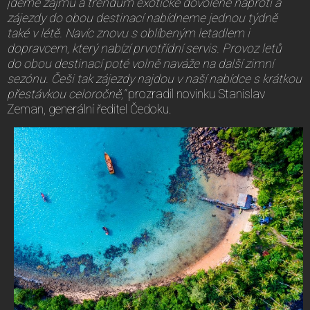
jdeme zájmu a trendům exotické dovolené naproti a
zájezdy do obou destinací nabídneme jednou týdně
také v létě. Navíc znovu s oblíbeným letadlem i
dopravcem, který nabízí prvotřídní servis. Provoz letů
do obou destinací poté volně naváže na další zimní
sezónu. Češi tak zájezdy najdou v naší nabídce s krátkou
přestávkou celoročně,“
prozradil novinku Stanislav
Zeman, generální ředitel Čedoku.