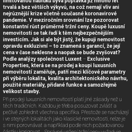
limitovanou nabídku bývá poptávka již mnoho let
trvalá a bez větších výkyvů, na což nemají vliv ani
nejrůznější krize včetně současné koronavirové
pandemie. V meziročním srovnání lze pozorovat
konstantní růst průměrné tržní ceny. Koupě luxusní
nemovitosti se tak řadí k těm nejbezpečnějším
investicím. Jak si ale být jistý, že kupuji nemovitost
opravdu exkluzivní – to znamená s garancí, že její
cena v čase neklesne a naopak se bude zvyšovat?
Podle analýzy společnost Luxent
–⁠
Exclusive
Properties, která se na prodej a koupi luxusních
nemovitostí zaměřuje, patří mezi klíčové parametry
při výběru lokalita, kvalita architektonického návrhu,
použité materiály, přidané funkce a samozřejmě
velikost stavby.
Při prodeji luxusních nemovitostí platí jiné zásady než u
těch tradičních. Každou je třeba posuzovat zvlášť a
pečlivě zohlednit všechna specifika. Přestože se nacházejí
i ve stejných lokalitách jako klasické nemovitosti, nelze je
s nimi porovnávat a například podle nich požadovanou
částku korigovat.
„Správné určení tržní ceny vyžaduje