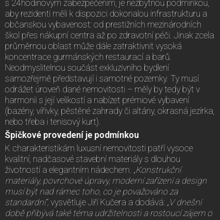
s 24hodinovým zabezpečením, je nezbytnou podmínkou,
aby rezidenti měli k dispozici dokonalou infrastrukturu a
občanskou vybavenost: od prestižních mezinárodních
škol přes nákupní centra až po zdravotní péči. Jinak zcela
průměrnou oblast může dále zatraktivnit vysoká
koncentrace gurmánských restaurací a barů.
Neodmyslitelnou součást exkluzivního bydlení
samozřejmě představují i samotné pozemky. Ty musí
odrážet úroveň dané nemovitosti – měly by tedy být v
harmonii s její velikostí a nabízet prémiové vybavení
(bazény, vířivky, pěstěné zahrady či altány, okrasná jezírka,
nebo třeba i tenisový kurt).
Špičkové provedení je podmínkou
K charakteristikám luxusní nemovitosti patří vysoce
kvalitní, nadčasové stavební materiály s dlouhou
životností a elegantním nádechem. „
Konstrukční
materiály, povrchové úpravy, moderní zařízení a design
musí být nad rámec toho, co je považováno za
standardní“,
vysvětluje Jiří Kučera a dodává:
„V dnešní
době přibývá také téma udržitelnosti a rostoucí zájem o