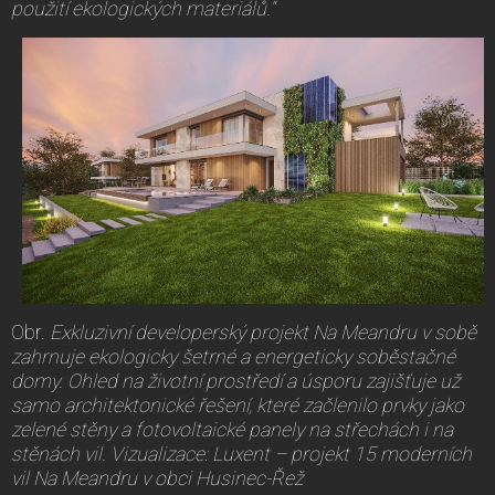
použití ekologických materiálů.“
Obr.
Exkluzivní developerský projekt Na Meandru v sobě
zahrnuje ekologicky šetrné a energeticky soběstačné
domy. Ohled na životní prostředí a úsporu zajišťuje už
samo architektonické řešení, které začlenilo prvky jako
zelené stěny a fotovoltaické panely na střechách i na
stěnách vil.
Vizualizace: Luxent – projekt 15 moderních
vil Na Meandru v obci Husinec-Řež