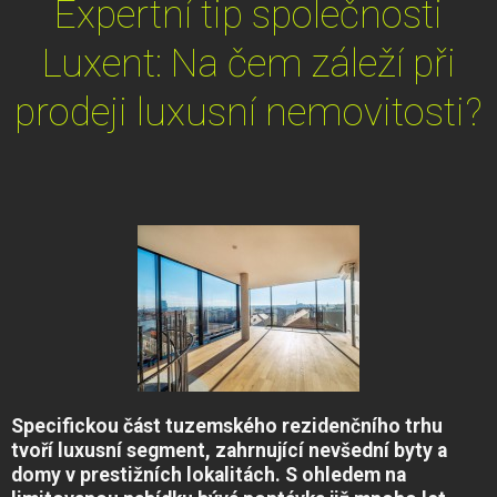
Expertní tip společnosti
Luxent: Na čem záleží při
prodeji luxusní nemovitosti?
Specifickou část tuzemského rezidenčního trhu
tvoří luxusní segment, zahrnující nevšední byty a
domy v prestižních lokalitách. S ohledem na