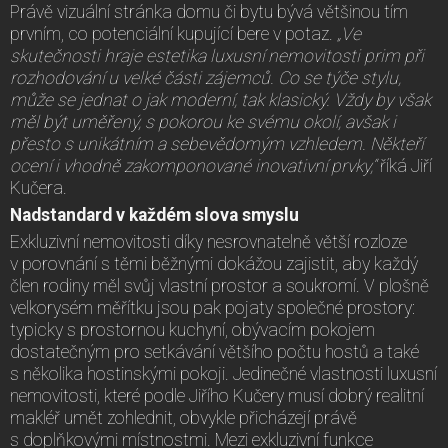
Právě vizuální stránka domu či bytu bývá většinou tím
prvním, co potenciální kupující bere v potaz.
„Ve
skutečnosti hraje estetika luxusní nemovitosti prim při
rozhodování u velké části zájemců. Co se týče stylu,
může se jednat o jak moderní, tak klasický. Vždy by však
měl být uměřený, s pokorou ke svému okolí, avšak i
přesto s unikátním a sebevědomým vzhledem. Někteří
ocení i vhodně zakomponované inovativní prvky,“
říká Jiří
Kučera.
Nadstandard v každém slova smyslu
Exkluzivní nemovitosti díky nesrovnatelně větší rozloze
v porovnání s těmi běžnými dokážou zajistit, aby každý
člen rodiny měl svůj vlastní prostor a soukromí. V plošně
velkorysém měřítku jsou pak pojaty společné prostory:
typicky s prostornou kuchyní, obývacím pokojem
dostatečným pro setkávání většího počtu hostů a také
s několika hostinskými pokoji. Jedinečné vlastnosti luxusní
nemovitosti, které podle Jiřího Kučery musí dobrý realitní
makléř umět zohlednit, obvykle přicházejí právě
s doplňkovými místnostmi. Mezi exkluzivní funkce