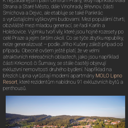
K nejžádanějším patří centrum Prahy, tedy například Malá
Strana a Staré Město, dále Vinohrady, Břevnov, části
Smíchova a Dejvic, ale etabluje se také Pankrác
s vyrůstajícími výškovými budovami. Mezi populární čtvrti,
obzvláště mezi mladou generací, se řadí Karlín a
Holešovice. Výjimku tvoří vily, které jsou hojně rozesety po
celé Praze a jejím širším okolí. Co se týče zbytku republiky,
nelze generalizovat – podle Jiřího Kučery záleží případ od
případu. Obecně ovšem ještě platí, že ve velmi
atraktivních rekreačních oblastech, jako jsou například
části Krkonoš či Šumavy, se stále častěji objevují
exkluzivní nemovitosti druhého bydlení. Například na
březích Lipna vyrůstají moderní apartmány
MOLO Lipno
Resort
, které rezidentům nabídnou 91 exkluzivních bytů a
penthousů.