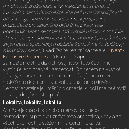
mnoholeté zkušenosti a vynikající znalost trhu. U
luxusních nemovitostí ještě více než u jakýchkoli jiných
představuje důležitou součást prodeje správná
prezentace prodávaného bytu či vily. Klientela
poptávající tento segment má vysoké nároky: požaduje
vkusný design, špičkovou kvalitu, možnost přizpůsobení
svým často specifickým požadavkům. A navíc špičkový
zákaznický servis,“
uvádí ředitel realitní kanceláře
Luxent -
Exclusive Properties
Jiří Kučera. Naprostou
samozřejmostí je diskrétnost, neboť tuto část trhu
vystihuje jeho značná uzavřenost. S ohledem na vysoké
částky, za něž se nemovitosti prodávají, musí mezi
makléřem a klientem panovat oboustranná důvěra.
Nepostradatelné je umění diplomacie: kupci i majitelé totiž
často jednají v zastoupení.
Lokalita, lokalita, lokalita
Ať už se jedná o historickou nemovitost nebo
nejmodernější projekt uznávaného architekta, vždy a za
všech okolností je stěžejním faktorem lokalita.