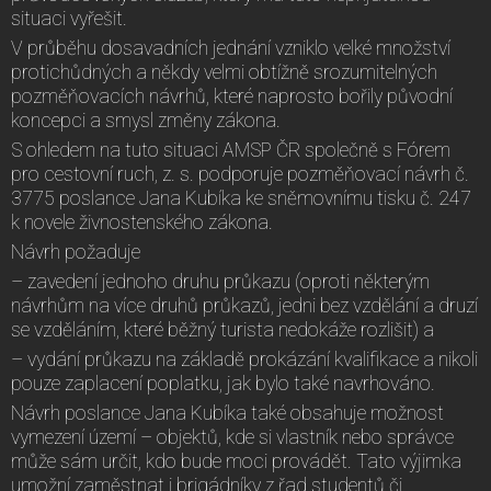
situaci vyřešit.
V průběhu dosavadních jednání vzniklo velké množství
protichůdných a někdy velmi obtížně srozumitelných
pozměňovacích návrhů, které naprosto bořily původní
koncepci a smysl změny zákona.
S ohledem na tuto situaci AMSP ČR společně s Fórem
pro cestovní ruch, z. s. podporuje pozměňovací návrh č.
3775 poslance Jana Kubíka ke sněmovnímu tisku č. 247
k novele živnostenského zákona.
Návrh požaduje
– zavedení jednoho druhu průkazu (oproti některým
návrhům na více druhů průkazů, jedni bez vzdělání a druzí
se vzděláním, které běžný turista nedokáže rozlišit) a
– vydání průkazu na základě prokázání kvalifikace a nikoli
pouze zaplacení poplatku, jak bylo také navrhováno.
Návrh poslance Jana Kubíka také obsahuje možnost
vymezení území – objektů, kde si vlastník nebo správce
může sám určit, kdo bude moci provádět. Tato výjimka
umožní zaměstnat i brigádníky z řad studentů či