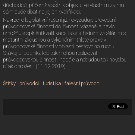
důchodců, přičemž vlastník objektu ve vlastním zájmu
sám bude dbát na jejich kvalifikaci.
Navržené legislativní řešení již nevyžaduje převedení
průvodcovské činnosti do živnosti vázané, a navíc
umožňuje splnění kvalifikace také středním vzděláním s
maturitní zkouškou a vykonáním tříleté praxe v
průvodcovské činnosti v oblasti cestovního ruchu.
Stávající podnikatelé tak mohou realizovat
průvodcovskou činnost i nadále a nebudou tak novelou
nijak ohroženi. (11.12.2019)
Štítky
:
průvodci
|
turistika
|
falešní průvodci