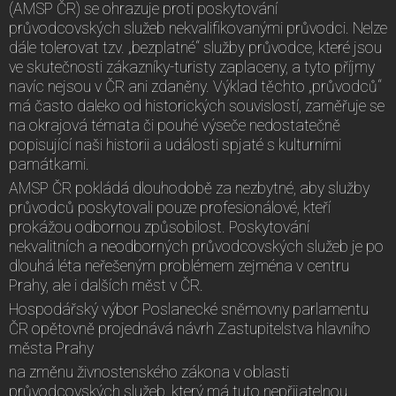
(AMSP ČR) se ohrazuje proti poskytování
průvodcovských služeb nekvalifikovanými průvodci. Nelze
dále tolerovat tzv. „bezplatné“ služby průvodce, které jsou
ve skutečnosti zákazníky-turisty zaplaceny, a tyto příjmy
navíc nejsou v ČR ani zdaněny. Výklad těchto „průvodců“
má často daleko od historických souvislostí, zaměřuje se
na okrajová témata či pouhé výseče nedostatečně
popisující naši historii a události spjaté s kulturními
památkami.
AMSP ČR pokládá dlouhodobě za nezbytné, aby služby
průvodců poskytovali pouze profesionálové, kteří
prokážou odbornou způsobilost. Poskytování
nekvalitních a neodborných průvodcovských služeb je po
dlouhá léta neřešeným problémem zejména v centru
Prahy, ale i dalších měst v ČR.
Hospodářský výbor Poslanecké sněmovny parlamentu
ČR opětovně projednává návrh Zastupitelstva hlavního
města Prahy
na změnu živnostenského zákona v oblasti
průvodcovských služeb, který má tuto nepřijatelnou