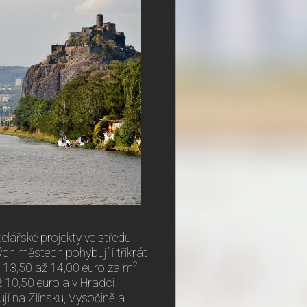
celářské projekty ve středu
ých městech pohybují i třikrát
2
tí 13,50 až 14,00 euro za m
 10,50 euro a v Hradci
jí na Zlínsku, Vysočině a