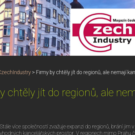
CzechIndustry
>
Firmy by chtěly jít do regionů, ale nemají ka
y chtěly jít do regionů, ale ne
Stále více společností zvažuje expanzi do regionů, brání jim
vhodných kancelářských prostor. V regionech mimo Prahu či