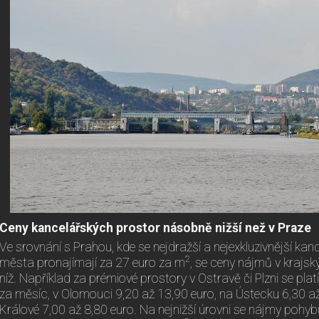
Ceny kancelářských prostor násobně nižší než v Praze
Ve srovnání s Prahou, kde se nejdražší a nejexkluzivnější kan
2
města pronajímají za 27 euro za m
, se ceny nájmů v krajsk
níž. Například za prémiové prostory v Ostravě či Plzni se pla
za měsíc, v Olomouci 9,20 až 13,90 euro, na Ústecku 6,30 až
Králové 7,00 až 8,80 euro. Na nejnižší úrovni se nájmy pohybu