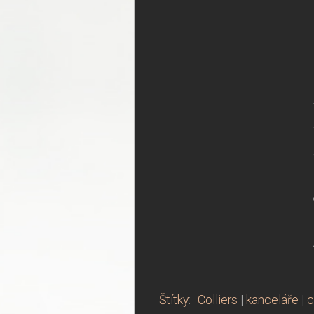
Štítky
:
Colliers
|
kanceláře
|
c