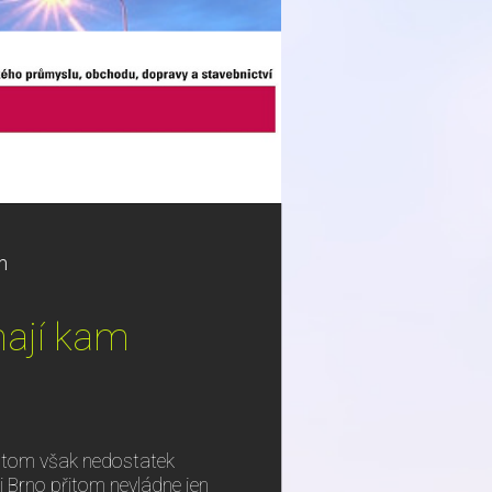
m
mají kam
 v tom však nedostatek
 Brno přitom nevládne jen