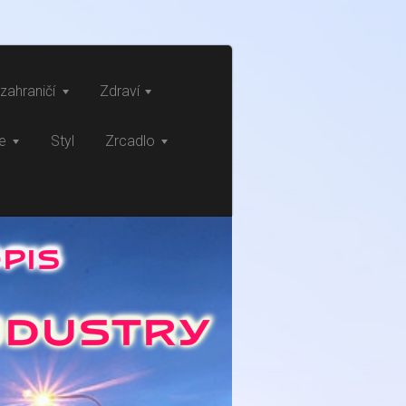
zahraničí
Zdraví
ce
Styl
Zrcadlo