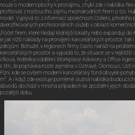
nouze o moderní plochy k pronájmu, chybí zde i nabídka flex 
profitovat z rostoucího zájmu mezinárodních firem o tzv. Hu
model. Vyplývá to z informací společnosti Colliers, předního
diverzifikovaných profesionálních služeb v oblasti komerčních
„Počet firem, které hledají klidnější lokality nebo expandují do 
je jak nižší náklady na pronájem kancelářských prostor, tak i
zdrojům. Bohužel, v regionech firmy často naráží na problé
kancelářských prostor a vypadá to, že situace se v nejbližší 
Vlková, ředitelka oddělení Workplace Advisory a Office Agency
s tím, že poptávka roste zejména v Ostravě, Olomouci, Ústí
Plzni, kde se ovšem moderní kancelářský fond obvykle pohyb
2
m
. A i když zde existuje poměrně slušná nabídka budoucíc
důvodů dochází v mnoha případech ke zpoždění jejich dodá
pozdější dobu.