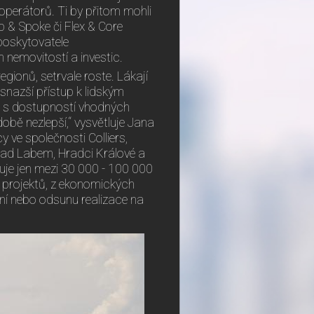
operátorů. Ti by přitom mohli
b & Spoke či Flex & Core
 poskytovatele
 nemovitostí a investic.
regionů, setrvale roste. Lákají
 snazší přístup k lidským
m s dostupností vhodných
době nezlepší,“ vysvětluje Jana
 ve společnosti Colliers,
 nad Labem, Hradci Králové a
uje jen mezi 30 000 - 100 000
h projektů, z ekonomických
ní nebo odsunu realizace na