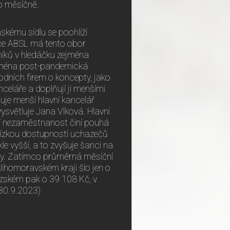
ro měsíčně.
skému sídlu se poohlíží
ace ABSL má tento obor
níků v hledáčku zejména
ejména post-pandemická
dních firem o koncepty, jako
nceláře a doplňují ji menšími
uje menší hlavní kancelář
ysvětluje Jana Vlková. Hlavní
lní nezaměstnanost činí pouhá
 nízkou dostupností uchazečů
e vyšší, a to zvyšuje šanci na
zdy. Zatímco průměrná měsíční
 Jihomoravském kraji šlo jen o
zském pak o 39 108 Kč, v
30.9.2023)