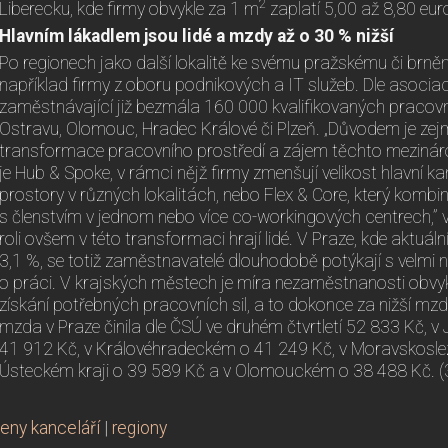
2
Liberecku, kde firmy obvykle za 1 m
zaplatí 5,00 až 8,80 eu
Hlavním lákadlem jsou lidé a mzdy až o 30 % nižší
Po regionech jako další lokalitě ke svému pražskému či brněn
například firmy z oboru podnikových a IT služeb. Dle asoci
zaměstnávající již bezmála 160 000 kvalifikovaných pracov
Ostravu, Olomouc, Hradec Králové či Plzeň. „Důvodem je z
transformace pracovního prostředí a zájem těchto mezináro
je Hub & Spoke, v rámci nějž firmy zmenšují velikost hlavní ka
prostory v různých lokalitách, nebo Flex & Core, který kombin
s členstvím v jednom nebo více co-workingových centrech,” v
roli ovšem v této transformaci hrají lidé. V Praze, kde aktuá
3,1 %, se totiž zaměstnavatelé dlouhodobě potýkají s velmi
o práci. V krajských městech je míra nezaměstnanosti obvykl
získání potřebných pracovních sil, a to dokonce za nižší m
mzda v Praze činila dle ČSÚ ve druhém čtvrtletí 52 833 Kč, v
41 912 Kč, v Královéhradeckém o 41 249 Kč, v Moravskosle
Ústeckém kraji o 39 589 Kč a v Olomouckém o 38 488 Kč. (
eny kanceláří
|
regiony