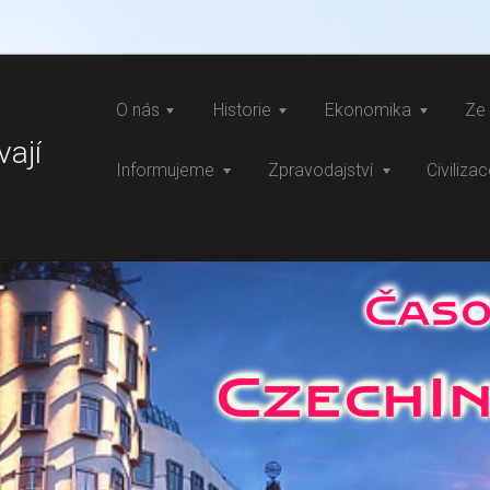
O nás
Historie
Ekonomika
Ze 
vají
Informujeme
Zpravodajství
Civiliza