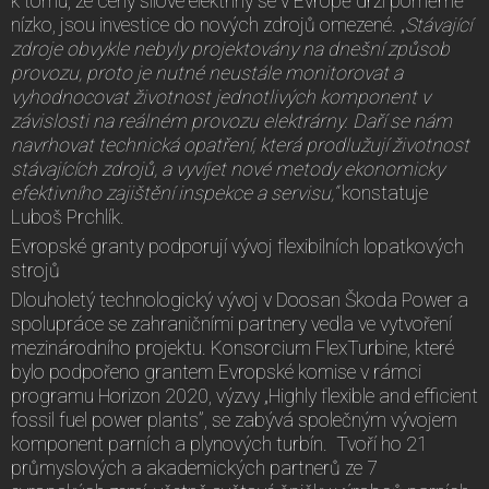
k tomu, že ceny silové elektřiny se v Evropě drží poměrně
nízko, jsou investice do nových zdrojů omezené. „
Stávající
zdroje obvykle nebyly projektovány na dnešní způsob
provozu, proto je nutné neustále monitorovat a
vyhodnocovat životnost jednotlivých komponent v
závislosti na reálném provozu elektrárny. Daří se nám
navrhovat technická opatření, která prodlužují životnost
stávajících zdrojů, a vyvíjet nové metody ekonomicky
efektivního zajištění inspekce a servisu,“
konstatuje
Luboš Prchlík.
Evropské granty podporují vývoj flexibilních lopatkových
strojů
Dlouholetý technologický vývoj v Doosan Škoda Power a
spolupráce se zahraničními partnery vedla ve vytvoření
mezinárodního projektu. Konsorcium FlexTurbine, které
bylo podpořeno grantem Evropské komise v rámci
programu Horizon 2020, výzvy „Highly flexible and efficient
fossil fuel power plants”, se zabývá společným vývojem
komponent parních a plynových turbín. Tvoří ho 21
průmyslových a akademických partnerů ze 7