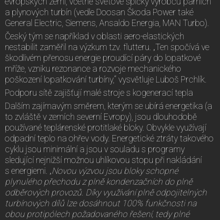
evropských zemí, včetně světové špičky výrobců parních
a plynových turbín (vedle Doosan Škoda Power také
General Electric, Siemens, Ansaldo Energia, MAN Turbo).
Český tým se například v oblasti aero-elastických
nestabilit zaměřil na výzkum tzv. flutteru. „Ten spočívá ve
škodlivém přenosu energie proudící páry do lopatkové
mříže, vzniku rezonance a rozvoje mechanického
poškození lopatkování turbíny,“ vysvětluje Luboš Prchlík.
Podporu sítě zajišťují malé stroje s kogenerací tepla
Dalším zajímavým směrem, kterým se ubírá energetika (a
to zvláště v zemích severní Evropy), jsou dlouhodobě
používané teplárenské protitlaké bloky. Obvykle využívají
odpadní teplo na ohřev vody. Energetické ztráty takového
cyklu jsou minimální a jsou v souladu s programy
sledující nejnižší možnou uhlíkovou stopu při nakládání
s energiemi. „
Novou výzvou jsou bloky schopné
plynulého přechodu z plně kondenzačních do plně
odběrových provozů. Díky využívání plně odpojitelných
turbínových dílů lze dosáhnout 100% funkčnosti na
obou protipólech požadovaného řešení, tedy plné