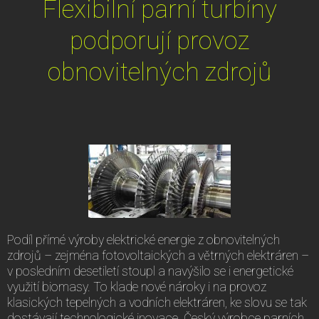
Flexibilní parní turbíny
podporují provoz
obnovitelných zdrojů
Podíl přímé výroby elektrické energie z obnovitelných
zdrojů – zejména fotovoltaických a větrných elektráren –
v posledním desetiletí stoupl a navýšilo se i energetické
využití biomasy. To klade nové nároky i na provoz
klasických tepelných a vodních elektráren, ke slovu se tak
dostávají technologické inovace. Český výrobce parních