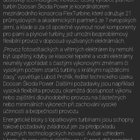
turbín Doosan Škoda Power je koordinátorem
mezinárodního konsorcia FlexTurbine, které sdružuje 21
průmyslových a akademických partnerů ze 7 evropských
zemí, a klade si za cíl společně vyvinout nové komponenty
pro parní a plynové turbíny, jež umožní bezproblémový
flexibilní provoz v doposud využívaných elektrárnách.
„Provoz fotovoltaických a větrných elektráren by nemohl
být úspěšný, kdyby se klasické tepelné a vodní elektrárny
neuměly vypořádat s častými výkonovými změnami či
vysokým počtem startů turbíny s krátkými najížděcími
časy,“ vysvětluje Luboš Prchlík, ředitel technického úseku
Doosan Škoda Power. Dalšími požadavky jsou například
vysoká flexibilita provozu, okamžitá dostupnost výkonu
nebo zajištění dlouhodobého provozu na částečných
nebo minimálních výkonech při zachování vysoké
účinnosti a bezpečnosti provozu.
Energetické bloky s lopatkovými turbínami jsou schopny
takové požadavky zvládnout jen za předpokladu
výrazných technologických inovací. Avšak vzhledem