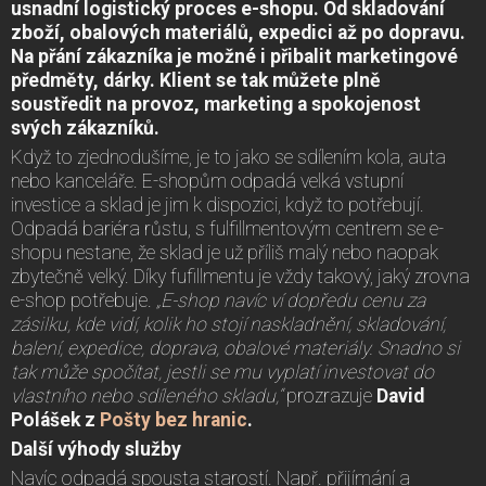
usnadní logistický proces e-shopu. Od skladování
zboží, obalových materiálů, expedici až po dopravu.
Na přání zákazníka je možné i přibalit marketingové
předměty, dárky. Klient se tak můžete plně
soustředit na provoz, marketing a spokojenost
svých zákazníků.
Když to zjednodušíme, je to jako se sdílením kola, auta
nebo kanceláře. E-shopům odpadá velká vstupní
investice a sklad je jim k dispozici, když to potřebují.
Odpadá bariéra růstu, s fulfillmentovým centrem se e-
shopu nestane, že sklad je už příliš malý nebo naopak
zbytečně velký. Díky fufillmentu je vždy takový, jaký zrovna
e-shop potřebuje.
„E-shop navíc ví dopředu cenu za
zásilku, kde vidí, kolik ho stojí naskladnění, skladování,
balení, expedice, doprava, obalové materiály. Snadno si
tak může spočítat, jestli se mu vyplatí investovat do
vlastního nebo sdíleného skladu,“
prozrazuje
David
Polášek z
Pošty bez hranic
.
Další výhody služby
Navíc odpadá spousta starostí. Např. přijímání a