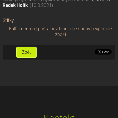
Radek Holík
. (10.8.2021)
Štítky
:
Fulfillmenton
|
pošta bez hranic
|
e-shopy
|
expedice
zboží
Zpět