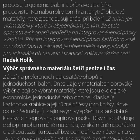
procesu, ergonomie balení a přípravou balícího
pracoviště. Nemalou roli v tom hrají „chytré“ obalové
materiály, které zjednodušují práci při balení.
„Z toho, jak
vidím zásilky, které si objednávám já, vím, že stále
spousta e-shopařů nepřešla na integrované lepicí pásky
v krabici. Přitom integrovaná lepicí páska šetří obrovské
množství času a zároveň je příjemnější a bezpečnější
pro adresáta při otevírání krabice,“ sdílí své zkušenosti
Radek Holík
.
Výběr správného materiálu šetří peníze i čas
Záleží na preferencích adresátů/e-shopů a
jednoduchosti balení. Dnes už je v materiálech obrovský
výběr a dají se vybrat materiály, které jsou ekologické,
ekonomické, jednoduché nebo odolné. Klasika je
kartonová krabice a její různé přířezy (pro knížky, láhve,
ostré předměty…). Zajímavým vylepšením staré dobré
klasiky je integrovaná papírová páska. Díky ní spotřebuje
e-shop mnohem méně materiálu, vzniká méně nepořádku
a adresát zásilku rozbalí bez pomocí nože, nůžek a nervů.
„
A co si budeme nalhávat, ten zážitek z rozbalování nové