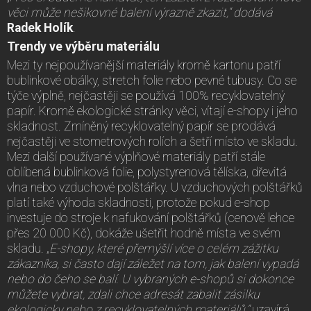
věci může nešikovné balení výrazně zkazit,“ dodává
Radek Holík
.
Trendy ve výběru materiálu
Mezi ty nejpoužívanější materiály kromě kartonu patří
bublinkové obálky, stretch folie nebo pevné tubusy. Co se
týče výplně, nejčastěji se používá 100% recyklovatelný
papír. Kromě ekologické stránky věci, vítají e-shopy i jeho
skladnost. Zmíněný recyklovatelný papír se prodává
nejčastěji ve stometrových rolích a šetří místo ve skladu.
Mezi další používané výplňové materiály patří stále
oblíbená bublinková folie, polystyrenová tělíska, dřevitá
vlna nebo vzduchové polštářky. U vzduchových polštářků
platí také výhoda skladnosti, protože pokud e-shop
investuje do stroje k nafukování polštářků (cenově lehce
přes 20 000 Kč), dokáže ušetřit hodně místa ve svém
skladu. „
E-shopy, které přemýšlí více o celém zážitku
zákazníka, si často dají záležet na tom, jak balení vypadá
nebo do čeho se balí. U vybraných e-shopů si dokonce
můžete vybrat, zdali chce adresát zabalit zásilku
ekologicky nebo z recyklovatelných materiálů,“
uzavírá