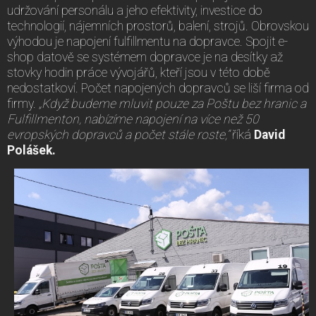
udržování personálu a jeho efektivity, investice do
technologií, nájemních prostorů, balení, strojů. Obrovskou
výhodou je napojení fulfillmentu na dopravce. Spojit e-
shop datově se systémem dopravce je na desítky až
stovky hodin práce vývojářů, kteří jsou v této době
nedostatkoví. Počet napojených dopravců se liší firma od
firmy.
„Když budeme mluvit pouze za Poštu bez hranic a
Fulfillmenton, nabízíme napojení na více než 50
evropských dopravců a počet stále roste,“
říká
David
Polášek.