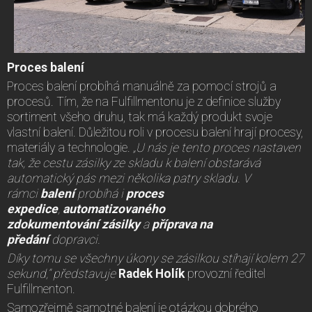
Proces balení
Proces balení probíhá manuálně za pomocí strojů a
procesů. Tím, že na Fulfillmentonu je z definice služby
sortiment všeho druhu, tak má každý produkt svoje
vlastní balení. Důležitou roli v procesu balení hrají procesy,
materiály a technologie.
„U nás je tento proces nastaven
tak, že cestu zásilky ze skladu k balení obstarává
automatický pás mezi několika patry skladu. V
rámci
balení
probíhá i
proces
expedice
,
automatizovaného
zdokumentování
zásilky
a
příprava na
předání
dopravci.
Díky tomu se všechny úkony se zásilkou stíhají kolem 27
sekund,“ představuje
Radek Holík
provozní ředitel
Fulfillmenton.
Samozřejmě samotné balení je otázkou dobrého