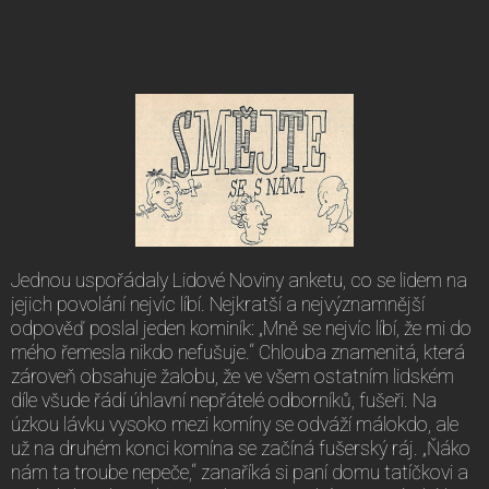
Jednou uspořádaly Lidové Noviny anketu, co se lidem na
jejich povolání nejvíc líbí. Nejkratší a nejvýznamnější
odpověď poslal jeden kominík: „Mně se nejvíc líbí, že mi do
mého řemesla nikdo nefušuje.“ Chlouba znamenitá, která
zároveň obsahuje žalobu, že ve všem ostatním lidském
díle všude řádí úhlavní nepřátelé odborníků, fušeři. Na
úzkou lávku vysoko mezi komíny se odváží málokdo, ale
už na druhém konci komína se začíná fušerský ráj. „Ňáko
nám ta troube nepeče,“ zanaříká si paní domu tatíčkovi a