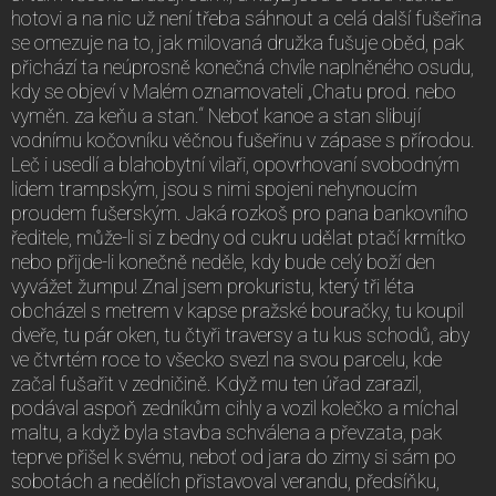
hotovi a na nic už není třeba sáhnout a celá další fušeřina
se omezuje na to, jak milovaná družka fušuje oběd, pak
přichází ta neúprosně konečná chvíle naplněného osudu,
kdy se objeví v Malém oznamovateli „Chatu prod. nebo
vyměn. za keňu a stan.“ Neboť kanoe a stan slibují
vodnímu kočovníku věčnou fušeřinu v zápase s přírodou.
Leč i usedlí a blahobytní vilaři, opovrhovaní svobodným
lidem trampským, jsou s nimi spojeni nehynoucím
proudem fušerským. Jaká rozkoš pro pana bankovního
ředitele, může-li si z bedny od cukru udělat ptačí krmítko
nebo přijde-li konečně neděle, kdy bude celý boží den
vyvážet žumpu! Znal jsem prokuristu, který tři léta
obcházel s metrem v kapse pražské bouračky, tu koupil
dveře, tu pár oken, tu čtyři traversy a tu kus schodů, aby
ve čtvrtém roce to všecko svezl na svou parcelu, kde
začal fušařit v zedničině. Když mu ten úřad zarazil,
podával aspoň zedníkům cihly a vozil kolečko a míchal
maltu, a když byla stavba schválena a převzata, pak
teprve přišel k svému, neboť od jara do zimy si sám po
sobotách a nedělích přistavoval verandu, předsíňku,