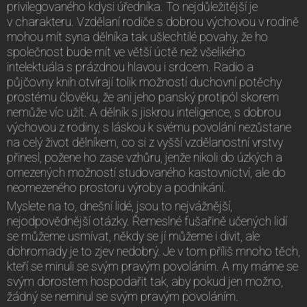
privilegovaného kdysi úředníka. To nejdůležitější je
v charakteru. Vzdělaní rodiče s dobrou výchovou v rodině
mohou mít syna dělníka tak ušlechtilé povahy, že ho
společnost bude mít ve větší úctě než všelikého
intelektuála s prázdnou hlavou i srdcem. Radio a
půjčovny knih otvírají tolik možností duchovní potěchy
prostému člověku, že ani jeho panský protipól skorem
nemůže víc užít. A dělník s jiskrou inteligence, s dobrou
výchovou z rodiny, s láskou k svému povolání nezůstane
na celý život dělníkem, co si z vyšší vzdělanostní vrstvy
přinesl, požene ho zase vzhůru, jenže nikoli do úzkých a
omezených možností studovaného kastovnictví, ale do
neomezeného prostoru výroby a podnikání.
Myslete na to, dnešní lidé, jsou to nejvážnější,
nejodpovědnější otázky. Řemeslné fušařině učených lidí
se můžeme usmívat, někdy se jí můžeme i divit, ale
dohromady je to zjev nedobrý. Je v tom příliš mnoho těch,
kteří se minuli se svým pravým povoláním. A my máme se
svým dorostem hospodařit tak, aby pokud jen možno,
žádný se neminul se svým pravým povoláním.