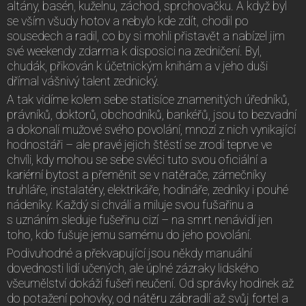
altány, basén, kuželnu, záchod, sprchovačku. A když byl
se vším všudy hotov a nebylo kde zdít, chodil po
sousedech a radil, co by si mohli přistavět a nabízel jim
své weekendy zdarma k disposici na zedničení. Byl,
chudák, přikován k účetnickým knihám a v jeho duši
dřímal vášnivý talent zednický.
A tak vidíme kolem sebe statisíce znamenitých úředníků,
právníků, doktorů, obchodníků, bankéřů, jsou to bezvadní
a dokonalí mužové svého povolání, mnozí z nich vynikající
hodnostáři – ale pravé jejich štěstí se zrodí teprve ve
chvíli, kdy mohou se sebe svléci tuto svou oficiální a
kariérní bytost a přeměnit se v natěrače, zámečníky
truhláře, instalatéry, elektrikáře, hodináře, zedníky i pouhé
nádeníky. Každý si chválí a miluje svou fušařinu a
s uznáním sleduje fušeřinu cizí – na smrt nenávidí jen
toho, kdo fušuje jemu samému do jeho povolání.
Podivuhodné a překvapující jsou někdy manuální
dovednosti lidí učených, ale úplné zázraky lidského
všeumělství dokáží fušeři neučení. Od správky hodinek až
do potažení pohovky, od nátěru zábradlí až svůj fortel a