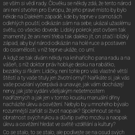
se vším si vědí rady. Člověku se někdy zdá, že tento národ
ani není stvořen pro Evropu, že jeho pravé místo by bylo
někde na Dalekém západě, kde by teprve v samotách
odlehlých pouští, odkázán sám na sebe, ukázal užaslému
světu, co všecko dovede. Lidský pokrok jest ovšem tak
znamenitý, že ani není třeba tak daleko jít, on stačí i blízký
západ, aby byl národ odkázán na holé ruce a postaven
do osamělosti, v níž teprve ukáže, co umí.
A když se tak dívám někdy na knihařícího pana radu a na
vášeň, s níž doktor práv hobluje desku na rabátko,
bezděky si říkám: Lidičky, není tohle pro vás vlastně větší
štěstí a ty vaše tituly jen životní omyl? Naříkáte si, jak vás
vaše povolání vyčerpává a unavuje, jak vám docházejí
nervy, jak jste vydáni všelijakým nešetrnostem
nadřízených a jak jen v tomto kousku manuální dřiny
nacházíte úlevu a osvěžení. Nebylo by u mnohého bývalo
rozumnější zařídit si život naopak? Spolehnout se na
obratnost svých rukou a důvtip svého mozku a naopak
úlevu a osvěžení hledat ve světě vzdělání a kultury?
Co se stalo, to se stalo, ale podívejte se na osud svých