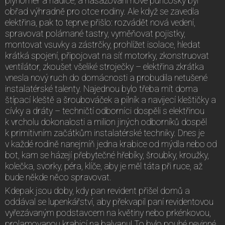
plynoměr a hadice, a nasazování nové punčošky byl
obřad výhradně pro otce rodiny. Ale když se zavedla
elektřina, pak to teprve přišlo: rozvádět nová vedení,
spravovat polámané tastry, vyměňovat pojistky,
montovat vsuvky a zástrčky, prohlížet isolace, hledat
krátká spojení, připojovat na síť motorky, zkonstruovat
ventilátor, zkoušet všeliké stroječky – elektřina zkrátka
vnesla nový ruch do domácnosti a probudila netušené
instalatérské talenty. Najednou bylo třeba mít doma
štípací kleště a šroubováček a pilník a navijecí kleštičky a
cívky a dráty – techničtí odborníci dospěli s elektřinou
k vrcholu dokonalosti a milion jiných odborníků dospěl
k primitivním začátkům instalatérské techniky. Dnes je
v každé rodině nanejmíň jedna krabice od mýdla nebo od
bot, kam se házejí přebytečné hřebíky, šroubky, kroužky,
kolečka, svorky, péra, klíče, aby je měl táta při ruce, až
bude někde něco spravovat.
Kdepak jsou doby, kdy pan revident přišel domů a
oddával se lupenkářství, aby překvapil paní revidentovou
vyřezávaným podstavcem na květiny nebo prkénkovou,
prolamovanou krabicí na balvanu! To bylo pouhé nevinné