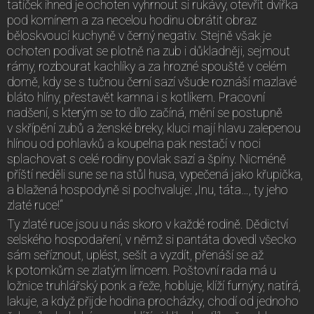
tatíček ihned je ochoten vyhrnout si rukávy, otevřít dvířka
pod komínem a za necelou hodinu obrátit obraz
běloskvoucí kuchyně v černý negativ. Stejně však je
ochoten podívat se plotně na zub i důkladněji, sejmout
rámy, rozbourat kachlíky a za hrozné spouště v celém
domě, kdy se s tučnou černí sazí všude roznáší mazlavé
bláto hlíny, přestavět kamna i s kotlíkem. Pracovní
nadšení, s kterým se to dílo začíná, mění se postupně
v skřípění zubů a ženské breky, kluci mají hlavu zalepenou
hlínou od pohlavků a koupelna pak nestačí v noci
splachovat s celé rodiny povlak sazí a špíny. Nicméně
příští neděli sune se na stůl husa, vypečená jako křupička,
a blažená hospodyně si pochvaluje: „Inu, táta…, ty jeho
zlaté ruce!“
Ty zlaté ruce jsou u nás skoro v každé rodině. Dědictví
selského hospodaření, v němž si pantáta dovedl všecko
sám seříznout, uplést, sešít a vyzdít, přenáší se až
k potomkům se zlatým límcem. Poštovní rada má u
ložnice truhlářský ponk a řeže, hobluje, klíží furnýry, natírá,
lakuje, a když přijde hodina procházky, chodí od jednoho