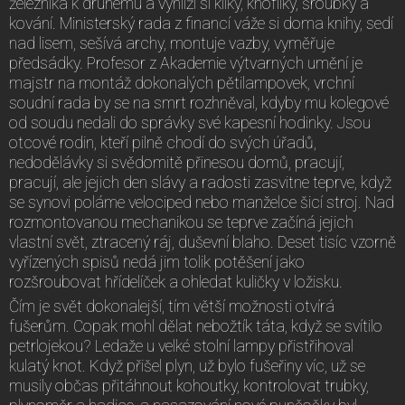
železníka k druhému a vyhlíží si kliky, knoflíky, šroubky a
kování. Ministerský rada z financí váže si doma knihy, sedí
nad lisem, sešívá archy, montuje vazby, vyměřuje
předsádky. Profesor z Akademie výtvarných umění je
majstr na montáž dokonalých pětilampovek, vrchní
soudní rada by se na smrt rozhněval, kdyby mu kolegové
od soudu nedali do správky své kapesní hodinky. Jsou
otcové rodin, kteří pilně chodí do svých úřadů,
nedodělávky si svědomitě přinesou domů, pracují,
pracují, ale jejich den slávy a radosti zasvitne teprve, když
se synovi poláme velociped nebo manželce šicí stroj. Nad
rozmontovanou mechanikou se teprve začíná jejich
vlastní svět, ztracený ráj, duševní blaho. Deset tisíc vzorně
vyřízených spisů nedá jim tolik potěšení jako
rozšroubovat hřídelíček a ohledat kuličky v ložisku.
Čím je svět dokonalejší, tím větší možnosti otvírá
fušerům. Copak mohl dělat nebožtík táta, když se svítilo
petrlojekou? Ledaže u velké stolní lampy přistřihoval
kulatý knot. Když přišel plyn, už bylo fušeřiny víc, už se
musily občas přitáhnout kohoutky, kontrolovat trubky,