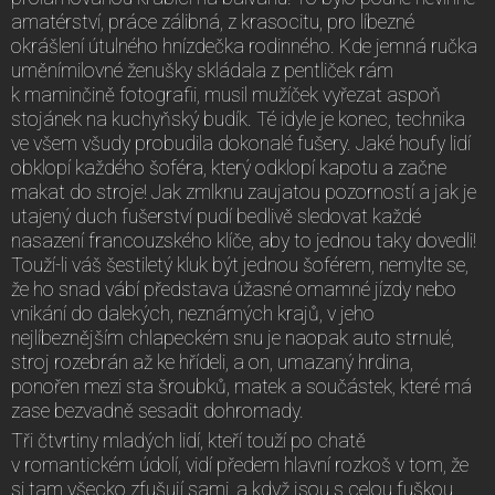
amatérství, práce zálibná, z krasocitu, pro líbezné
okrášlení útulného hnízdečka rodinného. Kde jemná ručka
uměnímilovné ženušky skládala z pentliček rám
k maminčině fotografii, musil mužíček vyřezat aspoň
stojánek na kuchyňský budík. Té idyle je konec, technika
ve všem všudy probudila dokonalé fušery. Jaké houfy lidí
obklopí každého šoféra, který odklopí kapotu a začne
makat do stroje! Jak zmlknu zaujatou pozorností a jak je
utajený duch fušerství pudí bedlivě sledovat každé
nasazení francouzského klíče, aby to jednou taky dovedli!
Touží-li váš šestiletý kluk být jednou šoférem, nemylte se,
že ho snad vábí představa úžasné omamné jízdy nebo
vnikání do dalekých, neznámých krajů, v jeho
nejlíbeznějším chlapeckém snu je naopak auto strnulé,
stroj rozebrán až ke hřídeli, a on, umazaný hrdina,
ponořen mezi sta šroubků, matek a součástek, které má
zase bezvadně sesadit dohromady.
Tři čtvrtiny mladých lidí, kteří touží po chatě
v romantickém údolí, vidí předem hlavní rozkoš v tom, že
si tam všecko zfušují sami, a když jsou s celou fuškou