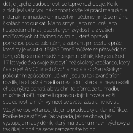
dětí, o jejichž budoucnosti se teprve rozhoduje. Kolik
z nich jeví vášnivou náklonnost k všeliké práci manuální a
nikterak není nadšeno množstvím učebnic, jimiž se má na
školách prolouskat. Má to smysl, je to moudré, je to
hospodárné hnát je ze starých zvyklostí a z vašich
rodičovských ctižádostí do studií, která opravdu
pomohou pouze talentům, a zabránit jim cestu k práci,
která by je vskutku těšila? Denně můžete se přesvědčit o
tom, oč líp se má mladý inteligentní dělník, který si už od
17 let vydělává svoje živobytí, než školený vzdělanec, který
často ještě v 30 letech živoří a hledá si obživu všelikým
pokoutním způsobem. Já vím, jsou tu tak zvané třídní
rozdíly, ta strašná hradba mezi lidmi, kterou si nevymysleli
chudí, nýbrž bohatí, ale všichni to cítíme, že tu hradbu
musíme zbořit, máme-li opravdu dojít k nové a lepší
společnosti a má-li vymizet se světa záští a nenávist.
Vždyť velkou většinou jde jen o předsudky a klamné fikce.
Podívejte se střízlivě, jak vypadá, jak se chová, jak
vystupuje mladý dělník, který má trochu mravní výchovy a
tak říkajíc dbá na sebe: nerozeznáte ho od