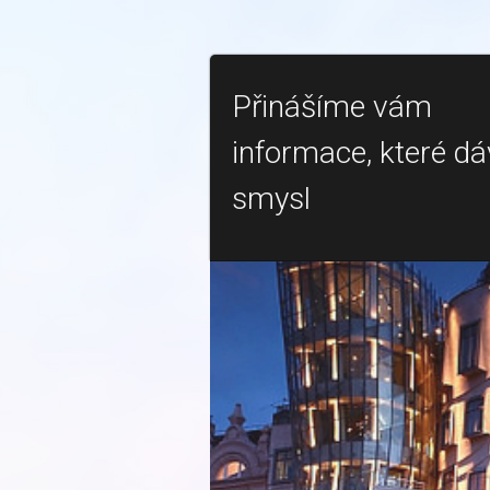
Přinášíme vám
informace, které dá
smysl