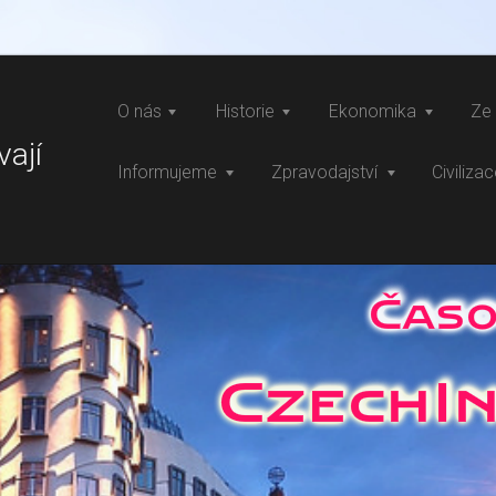
O nás
Historie
Ekonomika
Ze 
vají
Informujeme
Zpravodajství
Civiliza