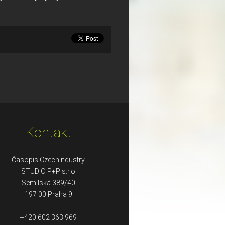
Kontakt
Časopis CzechIndustry
STUDIO P+P s.r.o
Semilská 389/40
197 00 Praha 9
+420 602 363 969