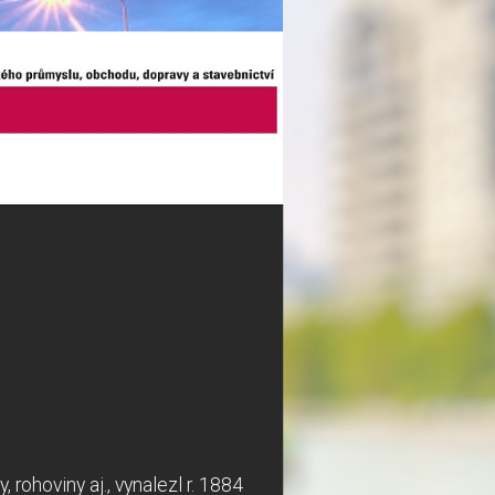
rohoviny aj., vynalezl r. 1884