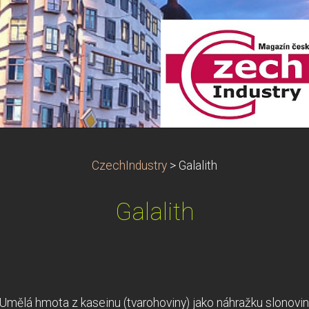
CzechIndustry
>
Galalith
Galalith
Umělá hmota z kaseinu (tvarohoviny) jako náhražku slonoviny, 