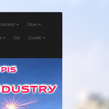
zahraničí
Zdraví
ce
Styl
Zrcadlo