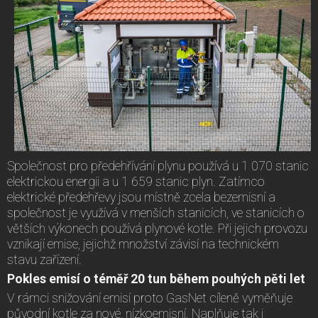
Společnost pro předehřívání plynu používá u 1 070 stanic
elektrickou energii a u 1 659 stanic plyn. Zatímco
elektrické předehřevy jsou místně zcela bezemisní a
společnost je využívá v menších stanicích, ve stanicích o
větších výkonech používá plynové kotle. Při jejich provozu
vznikají emise, jejichž množství závisí na technickém
stavu zařízení.
Pokles emisí o téměř 20 tun během pouhých pěti let
V rámci snižování emisí proto GasNet cíleně vyměňuje
původní kotle za nové, nízkoemisní. Naplňuje tak i