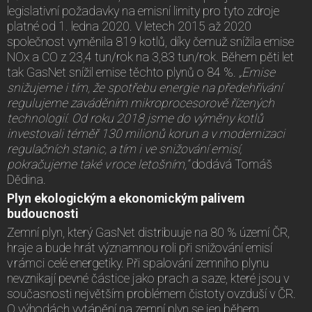
legislativní požadavky na emisní limity pro tyto zdroje
platné od 1. ledna 2020. V letech 2015 až 2020
společnost vyměnila 819 kotlů, díky čemuž snížila emise
NOx a CO z 23,4 tun/rok na 3,83 tun/rok. Během pěti let
tak GasNet snížil emise těchto plynů o 84 %.
„Emise
snižujeme i tím, že spotřebu energie na předehřívání
regulujeme zaváděním mikroprocesorově řízených
technologií. Od roku 2018 jsme do výměny kotlů
investovali téměř 130 milionů korun a v modernizaci
regulačních stanic, a tím i ve snižování emisí,
pokračujeme také v roce letošním,“
dodává Tomáš
Dědina.
Plyn ekologickým a ekonomickým palivem
budoucnosti
Zemní plyn, který GasNet distribuuje na 80 % území ČR,
hraje a bude hrát významnou roli při snižování emisí
v rámci celé energetiky. Při spalování zemního plynu
nevznikají pevné částice jako prach a saze, které jsou v
současnosti největším problémem čistoty ovzduší v ČR.
O výhodách vytápění na zemní plyn se jen během