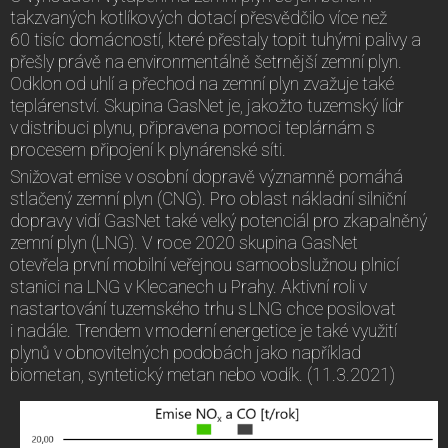
takzvaných kotlíkových dotací přesvědčilo více než
60 tisíc domácností, které přestaly topit tuhými palivy a
přešly právě na environmentálně šetrnější zemní plyn.
Odklon od uhlí a přechod na zemní plyn zvažuje také
teplárenství. Skupina GasNet je, jakožto tuzemský lídr
v distribuci plynu, připravena pomoci teplárnám s
procesem připojení k plynárenské síti.
Snižovat emise v osobní dopravě významně pomáhá
stlačený zemní plyn (CNG). Pro oblast nákladní silniční
dopravy vidí GasNet také velký potenciál pro zkapalněný
zemní plyn (LNG). V roce 2020 skupina GasNet
otevřela první mobilní veřejnou samoobslužnou plnicí
stanici na LNG v Klecanech u Prahy. Aktivní roli v
nastartování tuzemského trhu s LNG chce posilovat
i nadále. Trendem v moderní energetice je také využití
plynů v obnovitelných podobách jako například
biometan, syntetický metan nebo vodík. (11.3.2021)