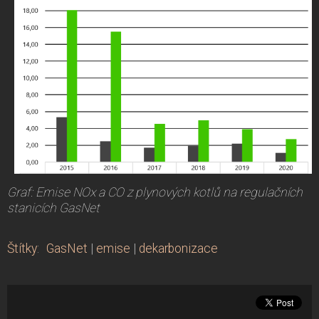
Graf: Emise NOx a CO z plynových kotlů na regulačních
stanicích GasNet
Štítky
:
GasNet
|
emise
|
dekarbonizace