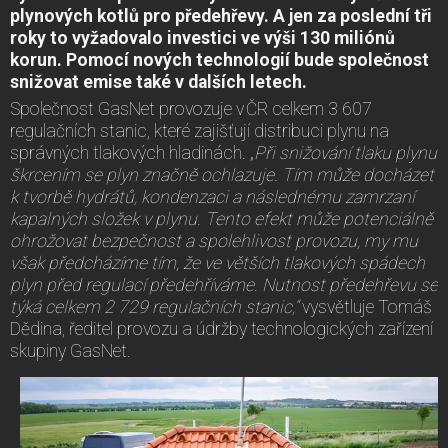
plynových kotlů pro předehřevy. A jen za poslední tři
roky to vyžadovalo investici ve výši 130 miliónů
korun. Pomocí nových technologií bude společnost
snižovat emise také v dalších letech.
Společnost GasNet provozuje v ČR celkem 3 607
regulačních stanic, které zajišťují distribuci plynu na
správných tlakových hladinách. „
Při snižování tlaku plynu
škrcením se plyn značně ochlazuje. Tím může docházet
k tvorbě hydrátů, kondenzaci a následnému zamrzaní
kapalných složek v plynu. Tento efekt může potenciálně
ohrožovat bezpečnost a spolehlivost provozu, my mu
však předcházíme tím, že ve větších tlakových spádech
plyn před regulací předehříváme. Nutnost předehřevu se
týká celkem 2 729 regulačních stanic,“
vysvětluje Tomáš
Dědina, ředitel provozu a údržby technologických zařízení
skupiny GasNet.